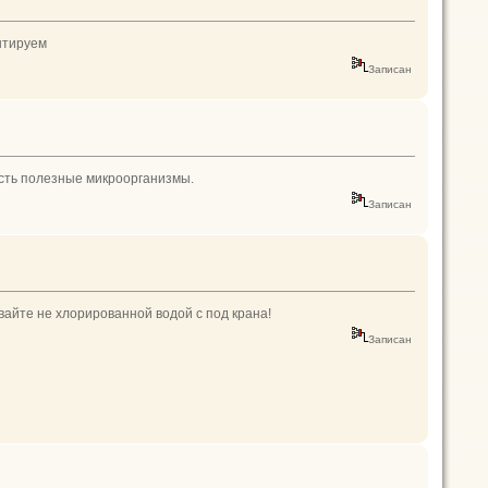
ентируем
Записан
есть полезные микроорганизмы.
Записан
вайте не хлорированной водой с под крана!
Записан