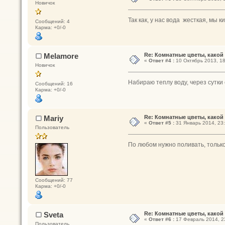
Новичок
Так как, у нас вода жесткая, мы
Сообщений: 4
Карма: +0/-0
Melamore
Re: Комнатные цветы, какой
«
Ответ #4 :
10 Октябрь 2013, 18
Новичок
Набираю теплу воду, через сутки
Сообщений: 16
Карма: +0/-0
Mariy
Re: Комнатные цветы, какой
«
Ответ #5 :
31 Январь 2014, 23:
Пользователь
По любом нужно поливать, только
Сообщений: 77
Карма: +0/-0
Sveta
Re: Комнатные цветы, какой
«
Ответ #6 :
17 Февраль 2014, 2
Пользователь