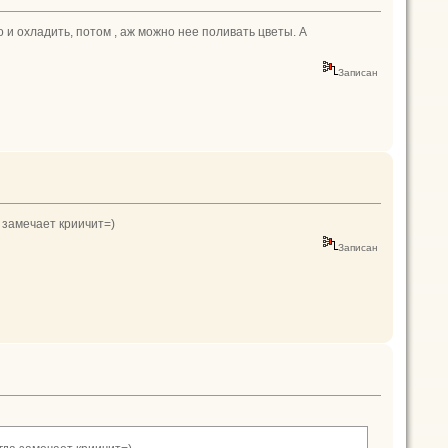
о и охладить, потом , аж можно нее поливать цветы. А
Записан
а замечает криичит=)
Записан