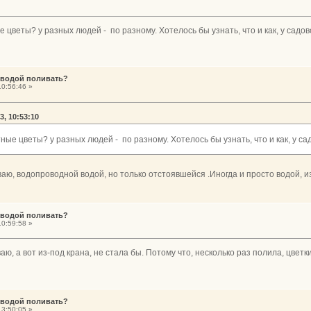
 цветы? у разных людей - по разному. Хотелось бы узнать, что и как, у садо
 водой поливать?
0:56:46 »
3, 10:53:10
ные цветы? у разных людей - по разному. Хотелось бы узнать, что и как, у с
ю, водопроводной водой, но только отстоявшейся .Иногда и просто водой, и
 водой поливать?
0:59:58 »
ю, а вот из-под крана, не стала бы. Потому что, несколько раз полила, цвет
 водой поливать?
3:50:05 »