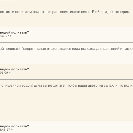
 кипятим, и поливаем комнатные растения, иначе никак. В общем, не эксперим
 водой поливать?
:41:37 »
 ей поливаю. Говорят, такая отстоявшаяся вода полезна для растений и там 
 водой поливать?
01:09 »
 очищенной водой! Если вы не хотите что-бы ваши цветочки зачахли, то поли
 водой поливать?
3:48:17 »