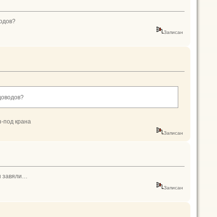
водов?
Записан
адоводов?
з-под крана
Записан
ки завяли…
Записан