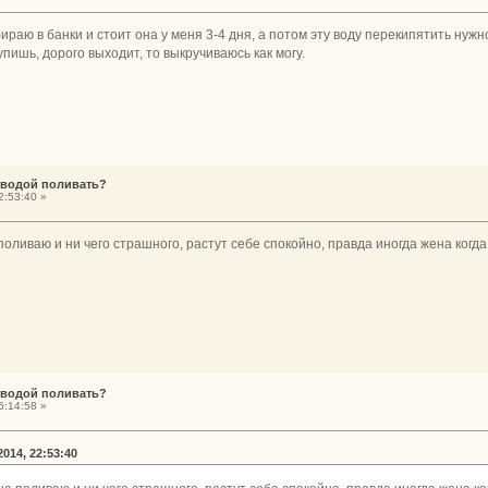
раю в банки и стоит она у меня 3-4 дня, а потом эту воду перекипятить нужн
пишь, дорого выходит, то выкручиваюсь как могу.
 водой поливать?
2:53:40 »
поливаю и ни чего страшного, растут себе спокойно, правда иногда жена когд
 водой поливать?
6:14:58 »
014, 22:53:40