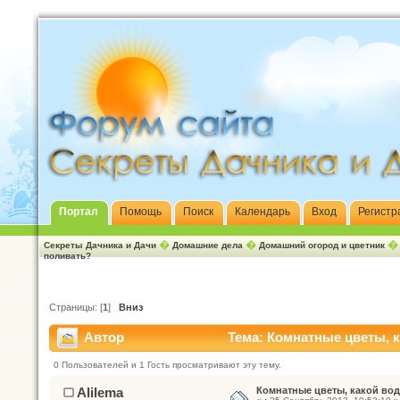
Портал
Помощь
Поиск
Календарь
Вход
Регистр
�
�
Секреты Дачника и Дачи
Домашние дела
Домашний огород и цветник
поливать?
Страницы: [
1
]
Вниз
Автор
Тема: Комнатные цветы, к
0 Пользователей и 1 Гость просматривают эту тему.
Alilema
Комнатные цветы, какой во