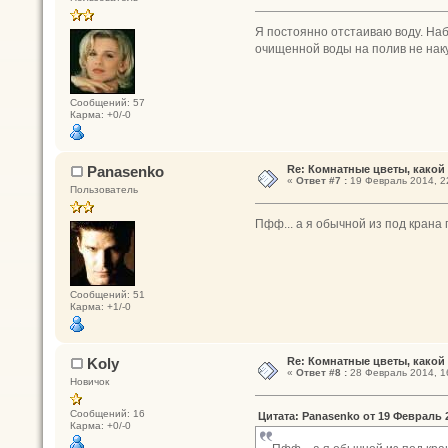
Я постоянно отстаиваю воду. Наби
очищенной воды на полив не наку
Сообщений: 57
Карма: +0/-0
Panasenko
Re: Комнатные цветы, какой
«
Ответ #7 :
19 Февраль 2014, 2
Пользователь
Пфф... а я обычной из под крана 
Сообщений: 51
Карма: +1/-0
Koly
Re: Комнатные цветы, какой
«
Ответ #8 :
28 Февраль 2014, 1
Новичок
Сообщений: 16
Цитата: Panasenko от 19 Февраль 2
Карма: +0/-0