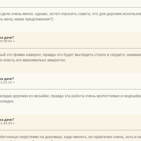
деле очень много, однако, хотел спросить совета, что для дорожек использо
ть жену, какие предложения?)
на даче?
0:58:04 »
й это фэмка наверно, правда это будет выглядеть строго и сердито, никакая
о класть его максимально аккуратно.
на даче?
1:22:15 »
кладки дорожек из мозайки, правда эта работа очень кропотливая и недешёв
солидно.
на даче?
1:43:33 »
бетонные перетяжки на дорожках, надо менять, но практично очень, хоть и ни