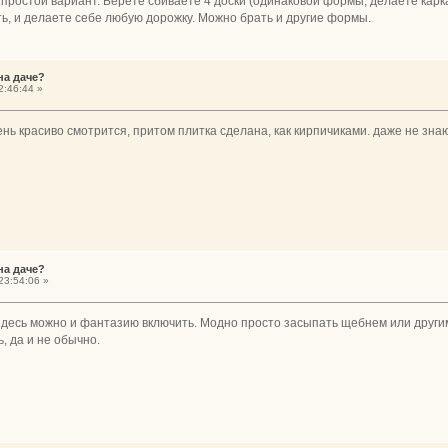
 простой вариант. Берете сбиваете 4 доски (одинаковой формы, делаете карк
ь, и делаете себе любую дорожку. Можно брать и другие формы.
на даче?
2:46:44 »
нь красиво смотрится, притом плитка сделана, как кирпичиками. даже не знаю
на даче?
23:54:06 »
здесь можно и фантазию включить. Модно просто засыпать щебнем или други
, да и не обычно.