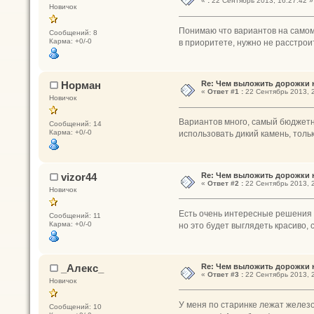
«
:
22 Сентябрь 2013, 16:27:42 »
Новичок
Понимаю что вариантов на самом 
Сообщений: 8
Карма: +0/-0
в приоритете, нужно не расстрои
Норман
Re: Чем выложить дорожки 
«
Ответ #1 :
22 Сентябрь 2013, 2
Новичок
Вариантов много, самый бюджетны
Сообщений: 14
Карма: +0/-0
использовать дикий камень, тольк
vizor44
Re: Чем выложить дорожки 
«
Ответ #2 :
22 Сентябрь 2013, 2
Новичок
Есть очень интересные решения 
Сообщений: 11
Карма: +0/-0
но это будет выглядеть красиво, 
_Алекс_
Re: Чем выложить дорожки 
«
Ответ #3 :
22 Сентябрь 2013, 2
Новичок
У меня по старинке лежат железо
Сообщений: 10