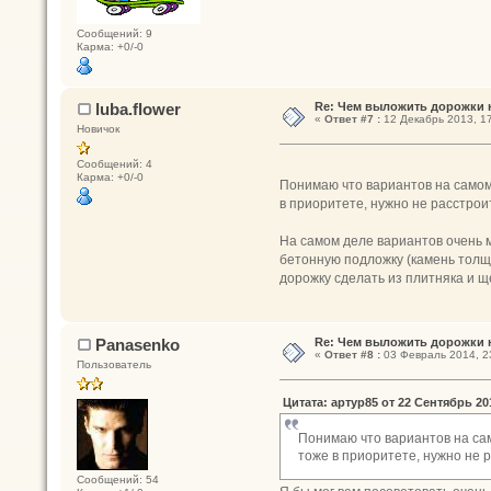
Сообщений: 9
Карма: +0/-0
luba.flower
Re: Чем выложить дорожки 
«
Ответ #7 :
12 Декабрь 2013, 17
Новичок
Сообщений: 4
Карма: +0/-0
Понимаю что вариантов на самом 
в приоритете, нужно не расстрои
На самом деле вариантов очень м
бетонную подложку (камень толщи
дорожку сделать из плитняка и щ
Panasenko
Re: Чем выложить дорожки 
«
Ответ #8 :
03 Февраль 2014, 2
Пользователь
Цитата: артур85 от 22 Сентябрь 201
Понимаю что вариантов на сам
тоже в приоритете, нужно не 
Сообщений: 54