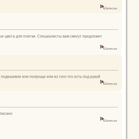
Записан
ые цвета для плитки. Специалисты вам смогут предложит
Записан
 подешевле или попроще или из того что есть под рукой
Записан
списано
Записан