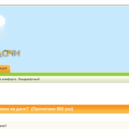
ация
в комфорте. Ландшафтный
жки на даче? (Прочитано 802 раз)
аче?