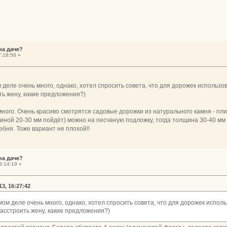
на даче?
:18:56 »
деле очень много, однако, хотел спросить совета, что для дорожек использо
ть жену, какие предложения?)
ного. Очень красиво смотрятся садовые дорожки из натурального камня - пли
ной 20-30 мм пойдёт) можно на песчаную подложку, тогда толщина 30-40 мм 
ебня. Тоже вариант не плохой!!
на даче?
3:14:19 »
3, 16:27:42
ом деле очень много, однако, хотел спросить совета, что для дорожек испол
расстроить жену, какие предложения?)