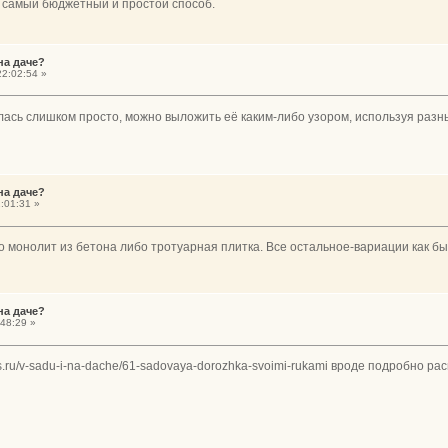
 самый бюджетный и простой способ.
на даче?
2:02:54 »
ась слишком просто, можно выложить её каким-либо узором, используя разн
на даче?
:01:31 »
 монолит из бетона либо тротуарная плитка. Все остальное-вариации как бы
на даче?
48:29 »
ns.ru/v-sadu-i-na-dache/61-sadovaya-dorozhka-svoimi-rukami вроде подробно ра