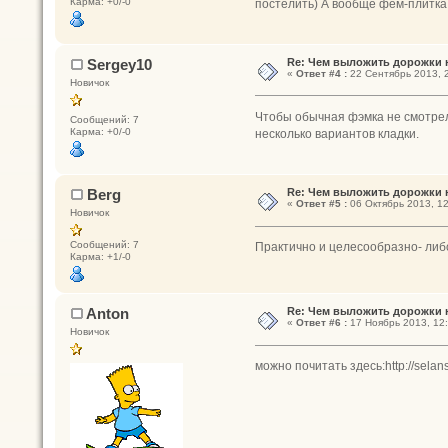
Карма: +0/-0
постелить) А вообще фем-плитка
Sergey10
Re: Чем выложить дорожки 
«
Ответ #4 :
22 Сентябрь 2013, 2
Новичок
Чтобы обычная фэмка не смотрел
Сообщений: 7
Карма: +0/-0
несколько вариантов кладки.
Berg
Re: Чем выложить дорожки 
«
Ответ #5 :
06 Октябрь 2013, 12
Новичок
Сообщений: 7
Практично и целесообразно- либо
Карма: +1/-0
Anton
Re: Чем выложить дорожки 
«
Ответ #6 :
17 Ноябрь 2013, 12:
Новичок
можно почитать здесь:http://sela