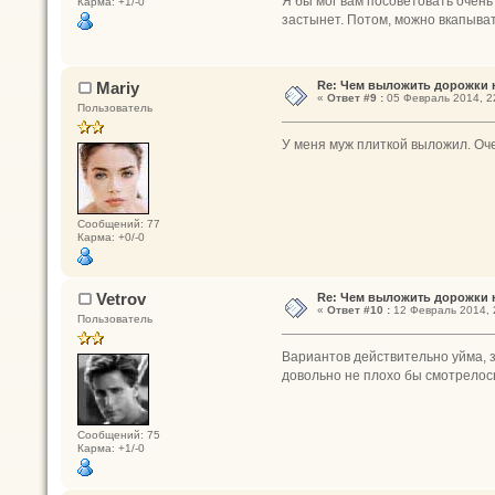
Я бы мог вам посоветовать очень
Карма: +1/-0
застынет. Потом, можно вкапыват
Mariy
Re: Чем выложить дорожки 
«
Ответ #9 :
05 Февраль 2014, 2
Пользователь
У меня муж плиткой выложил. Оче
Сообщений: 77
Карма: +0/-0
Vetrov
Re: Чем выложить дорожки 
«
Ответ #10 :
12 Февраль 2014, 
Пользователь
Вариантов действительно уйма, 
довольно не плохо бы смотрелось
Сообщений: 75
Карма: +1/-0