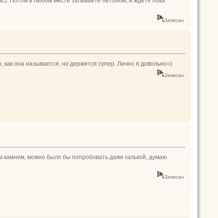
ас). Потом в любом месте заливаете бетоном, и ждете пока
Записан
, как она называется, но держится супер. Лично я довольно=)
Записан
м камнем, можно было бы попробовать даже галькой, думаю
Записан