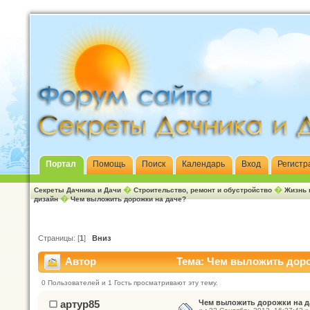
Портал
Помощь
Поиск
Календарь
Вход
Регистр
�
�
Секреты Дачника и Дачи
Строительство, ремонт и обустройство
Жизнь 
�
дизайн
Чем выложить дорожки на даче?
Страницы: [
1
]
Вниз
Автор
Тема: Чем выложить доро
0 Пользователей и 1 Гость просматривают эту тему.
артур85
Чем выложить дорожки на д