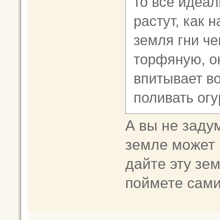
то все идеал
растут, как 
земля гни че
торфяную, о
впитывает во
поливать огу
А вы не заду
земле может 
дайте эту зем
поймете сами