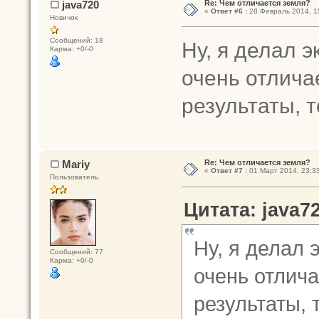
java720
Re: Чем отличается земля?
«
Ответ #6 :
28 Февраль 2014, 1
Новичок
Сообщений: 18
Ну, я делал э
Карма: +0/-0
очень отлича
результаты, т
Mariy
Re: Чем отличается земля?
«
Ответ #7 :
01 Март 2014, 23:33
Пользователь
Цитата: java7
Ну, я делал 
Сообщений: 77
Карма: +0/-0
очень отлича
результаты, 