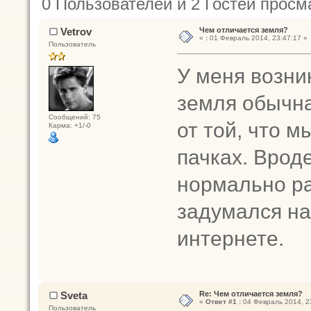
0 Пользователей и 2 Гостей просм
Vetrov
Чем отличается земля?
«
:
01 Февраль 2014, 23:47:17 »
Пользователь
У меня возни
земля обычная
Сообщений: 75
от той, что м
Карма: +1/-0
пачках. Вроде 
нормально ра
задумался над
интернете.
Sveta
Re: Чем отличается земля?
«
Ответ #1 :
04 Февраль 2014, 2
Пользователь