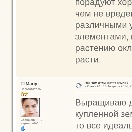
порадуют хор
чем не вреде
различными 
элементами, 
растению окл
расти.
Mariy
Re: Чем отличается земля?
«
Ответ #4 :
10 Февраль 2014, 23
Пользователь
Выращиваю д
купленной зе
Сообщений: 77
то все идеаль
Карма: +0/-0