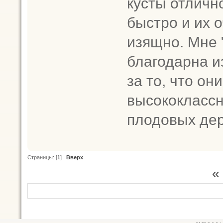
кусты отличн
быстро и их о
изящно. Мне 
благодарна и
за то, что он
высококлассн
плодовых дер
Страницы: [
1
]
Вверх
«