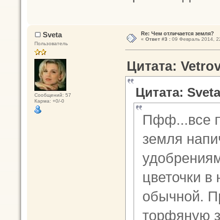
Sveta
Re: Чем отличается земля?
«
Ответ #3 :
09 Февраль 2014, 2
Пользователь
Цитата: Vetro
Цитата: Sveta
Сообщений: 57
Карма: +0/-0
Пфф...все 
земля напи
удобрениям
цветочки в 
обычной. П
торфяную з