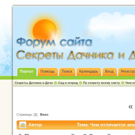
Портал
Помощь
Поиск
Календарь
Вход
Регистр
�
�
�
Секреты Дачника и Дачи
Сад и огород
По секрету всему свету
Чем о
«
Страницы: [
1
]
Вниз
Автор
Тема: Чем отличается зем