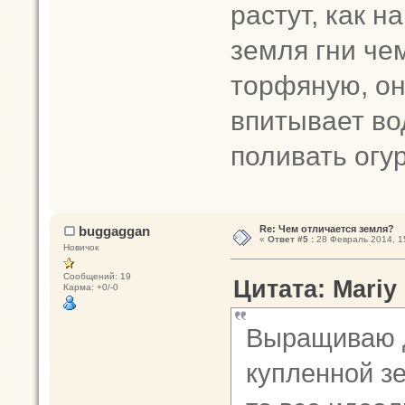
растут, как н
земля гни че
торфяную, он
впитывает во
поливать огур
buggaggan
Re: Чем отличается земля?
«
Ответ #5 :
28 Февраль 2014, 1
Новичок
Сообщений: 19
Цитата: Mariy
Карма: +0/-0
Выращиваю д
купленной зе