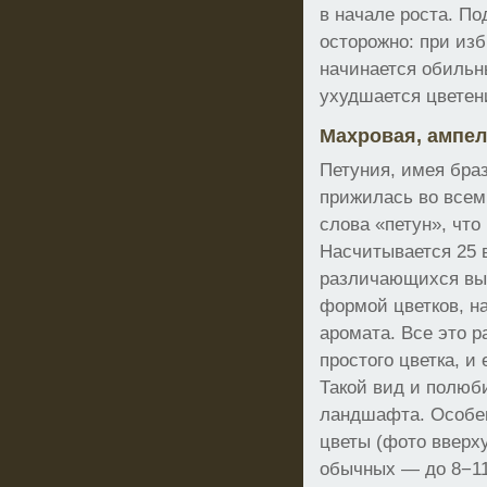
в начале роста. По
осторожно: при из
начинается обильн
ухудшается цветен
Махровая, ампе
Петуния, имея бра
прижилась во всем
слова «петун», что
Насчитывается 25 в
различающихся выс
формой цветков, н
аромата. Все это р
простого цветка, и
Такой вид и полюб
ландшафта. Особен
цветы (фото вверху
обычных — до 8−11