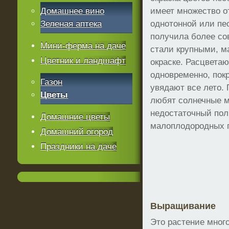
Домашнее вино
имеет множество о
Зеленая аптека
однотонной или пе
получила более со
Мини-ферма на даче
стали крупными, м
Цветник и ландшафт
окраске. Расцветаю
одновременно, пок
Газон
увядают все лето. 
Цветы
любят солнечные м
недостаточный пол
Домашние цветы
малоплодородных 
Домашний огород
Праздники на даче
Выращивание
Это растение много