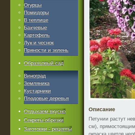
Огурцы
Помидоры
В теплице
Бахчевые
Картофель
Лук и чеснок
Пряности и зелень
Образцовый сад
Виноград
Земляника
Кустарники
Плодовые деревья
Описание
Отдыхаем вкусно
Петунии растут не
Секреты обрезки
см), прямостоящи
Заготовки - рецепты
окраска цветов нео