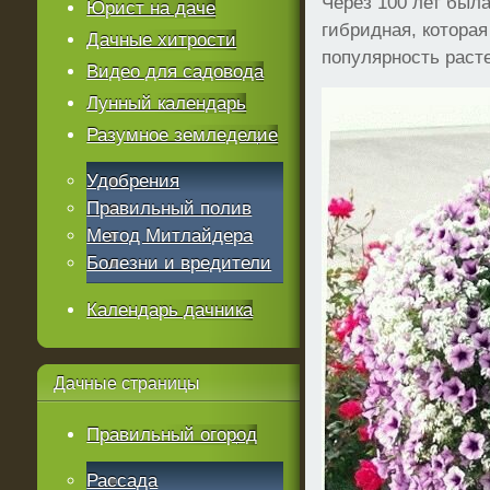
Через 100 лет был
Юрист на даче
гибридная, котора
Дачные хитрости
популярность раст
Видео для садовода
Лунный календарь
Разумное земледелие
Удобрения
Правильный полив
Метод Митлайдера
Болезни и вредители
Календарь дачника
Дачные
страницы
Правильный огород
Рассада