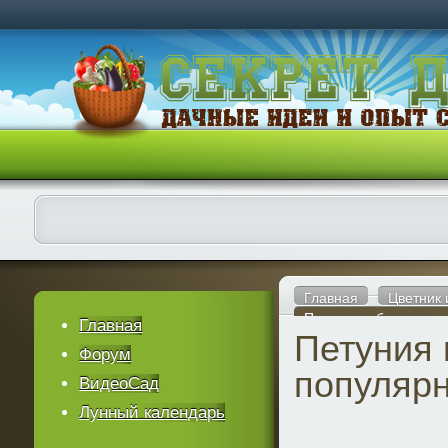
Главная
Цветник
Петуния гибридная –
Главная
Петуния 
Форум
популярн
ВидеоСад
Лунный календарь