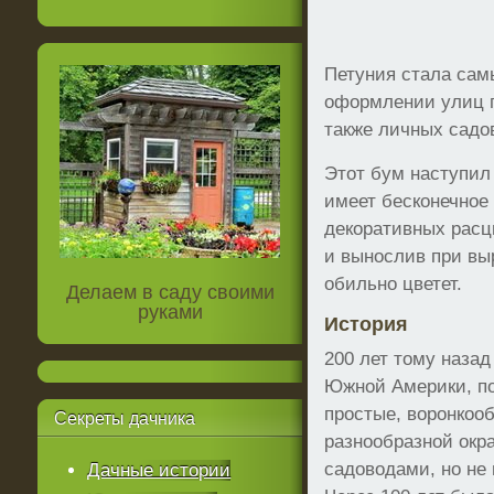
Петуния стала сам
оформлении улиц г
также личных садо
Этот бум наступил 
имеет бесконечное
декоративных расц
и вынослив при вы
обильно цветет.
Делаем в саду своими
руками
История
200 лет тому назад
Южной Америки, по
простые, воронкоо
Секреты
дачника
разнообразной окр
садоводами, но не
Дачные истории