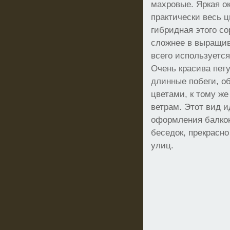
махровые. Яркая о
практически весь ц
гибридная этого со
сложнее в выращив
всего используется
Очень красива пет
длинные побеги, о
цветами, к тому же
ветрам. Этот вид 
оформления балкон
беседок, прекрасн
улиц.