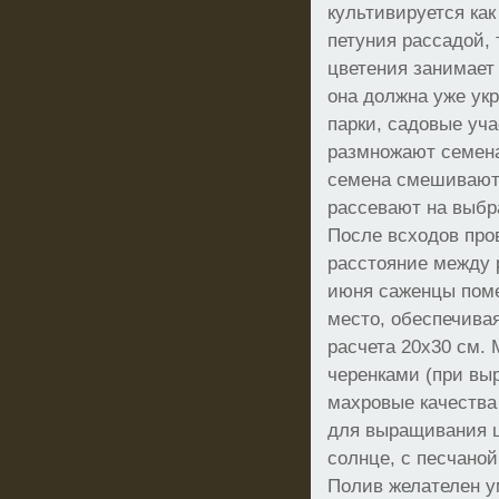
культивируется ка
петуния рассадой, 
цветения занимает 
она должна уже ук
парки, садовые уча
размножают семен
семена смешивают 
рассевают на выбр
После всходов про
расстояние между 
июня саженцы поме
место, обеспечива
расчета 20х30 см.
черенками (при вы
махровые качества
для выращивания ц
солнце, с песчаной
Полив желателен у