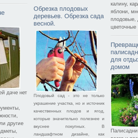
калину, ка
Обрезка плодовых
яблони, мн
че
деревьев. Обрезка сада
плодовые, 
весной.
цветочные 
Превращ
палисадн
для отды
домом
й даче нет
Плодовый сад - это не только
о
украшение участка, но и источник
рументы,
качественных плодов и ягод,
жности,
которые значительно полезнее и
ли другие
вкуснее покупных. В
Палисадник
едметы,
ландшафтном дизайне, как