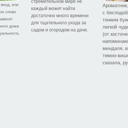
стремительном мире не
 вход, или
Ароматное,
каждый может найти
ое слово
с бесподо
достаточно много времени
зависит
тонким бук
для тщательного ухода за
ного дома
легкой чуд
садом и огородом на даче.
уальность.
(от косточе
напоминаю
миндаля, в
темно-вишн
сказала, ру