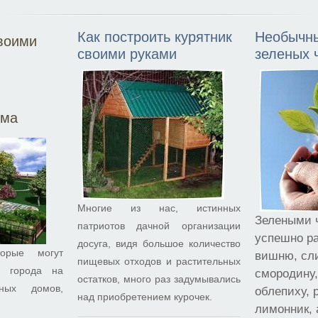
Как построить курятник
Необычны
воими
своими руками
зеленых 
ома
Многие из нас, истинных
Зелеными 
патриотов дачной организации
успешно р
досуга, видя большое количество
торые могут
вишню, сли
пищевых отходов и растительных
й города на
смородину,
остатков, много раз задумывались
чных домов,
облепиху, 
над приобретением курочек.
лимонник, 