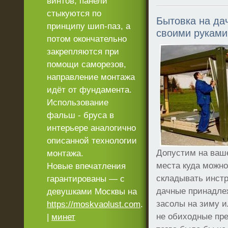
винтов, панели
стыкуются по
Бытовка на да
принципу шип-паз, а
своими руками
потом окончательно
закрепляются при
помощи саморезов,
направление монтажа
идёт от фундамента.
Использование
фальш - бруса в
интерьере аналогично
описанной технологии
Допустим на ваше
монтажа.
места куда можн
Новые впечатления
складывать инст
гарантированы — с
дачные принадле
девушками Москвы на
засолы на зиму и
https://moskvaolust.com
.
не обиходные пр
|
минет