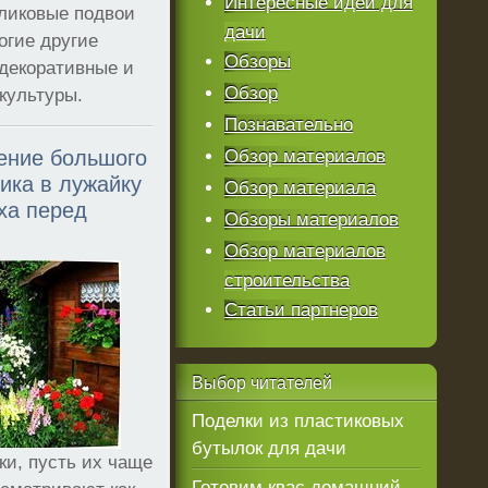
Интересные идеи для
рликовые подвои
дачи
огие другие
Обзоры
декоративные и
Обзор
культуры.
Познавательно
ение большого
Обзор материалов
ика в лужайку
Обзор материала
ха перед
Обзоры материалов
Обзор материалов
строительства
Статьи партнеров
Выбор
читателей
Поделки из пластиковых
бутылок для дачи
и, пусть их чаще
Готовим квас домашний