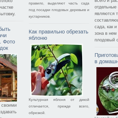
всего и ра
 плохо
правило, выделяют часть сада
отдельные 
участке
под посадки плодовых деревьев и
являются т
ытовку.
кустарников.
составляю
сада, как 
быть
Как правильно обрезать
зона в нем 
ачи
яблоню
плодовый с
. Фото
док
Приготов
в домашн
Культурная яблоня от дикой
и своими
отличается, прежде всего,
оздавать
обрезкой.