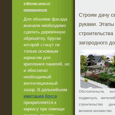
в Москве цены от
производителя
Строим дачу с
Для обшивки фасада
руками. Этапы
вначале необходимо
сделать деревянную
строительства
обрешётку, бруски
загородного д
которой станут не
только основным
каркасом для
крепления панелей, но
и обеспечат
необходимый
вентиляционный
зазор. В дальнейшем
Обстоятельств, ко
имитация бруса
подвигнуть жителе
прикрепляется к
строительство да
каркасу при помощи
великое множество.