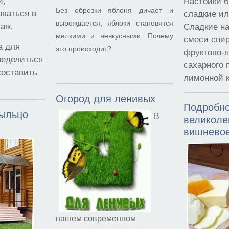
и,
Настойки 
Без обрезки яблоня дичает и
ываться в
сладкие ил
вырождается, яблоки становятся
аж.
Сладкие на
мелкими и невкусными. Почему
смеси спир
а для
это происходит?
фруктово-я
ределиться
сахарного 
составить
лимонной 
Огород для ленивых
Подробно
рыльцо
В
великоле
вишневое
нашем современном