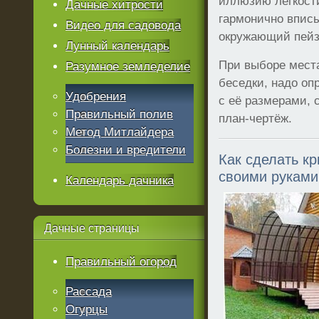
иллюзию лёгкост
Дачные хитрости
гармонично впис
Видео для садовода
окружающий пейз
Лунный календарь
При выборе мест
Разумное земледелие
беседки, надо оп
Удобрения
с её размерами, 
Правильный полив
план-чертёж.
Метод Митлайдера
Болезни и вредители
Как сделать к
своими руками
Календарь дачника
Дачные
страницы
Правильный огород
Рассада
Огурцы