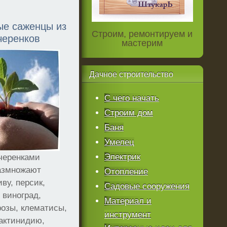
е саженцы из
Строим, ремонтируем и
черенков
мастерим
Дачное
строительство
С чего начать
Строим дом
Баня
Умелец
Электрик
черенками
азмножают
Отопление
ву, персик,
Садовые сооружения
 виноград,
Материал и
розы, клематисы,
инструмент
актинидию,