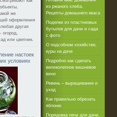
ссматривают как
из ржаного хлеба.
объекты,
Рецепты домашнего кваса
акой же
щей оформления
Поделки из пластиковых
и любая другая
бутылок для дачи и сада
- огород,
с фото
ад или цветник.
О подсобном хозяйстве,
куры на даче
ление настоек
их условиях
Подробно как сделать
великолепное вишневое
вино
Ревень – выращивание и
уход
Как правильно обрезать
яблоню
Порядовка печи для дачи.