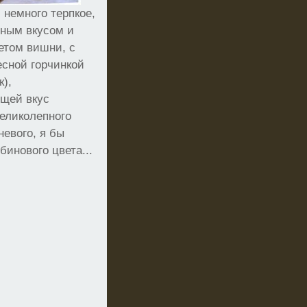
 немного терпкое,
бным вкусом и
етом вишни, с
есной горчинкой
к),
щей вкус
еликолепного
евого, я бы
бинового цвета...