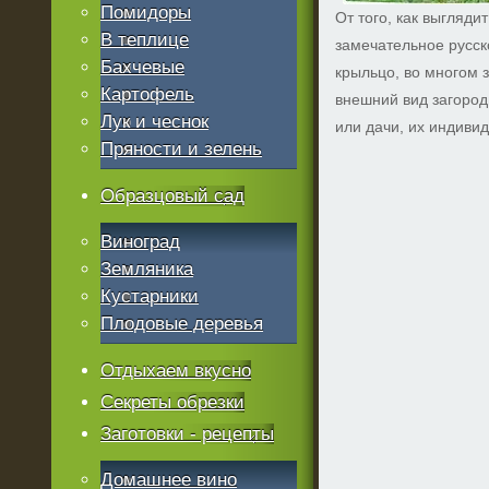
Помидоры
От того, как выглядит
В теплице
замечательное русск
Бахчевые
крыльцо, во многом 
Картофель
внешний вид загород
Лук и чеснок
или дачи, их индивид
Пряности и зелень
Образцовый сад
Виноград
Земляника
Кустарники
Плодовые деревья
Отдыхаем вкусно
Секреты обрезки
Заготовки - рецепты
Домашнее вино