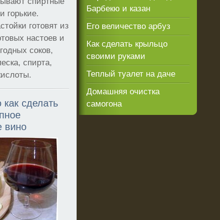
бывают спиртные
Барбекю и казан
и горькие.
стойки готовят из
Его величество арбуз
товых настоев и
Как сделать крыльцо
годных соков,
своими руками
песка, спирта,
Теплый туалет на даче
кислоты.
Домашняя очистка
 как сделать
самогона
пное
 вино