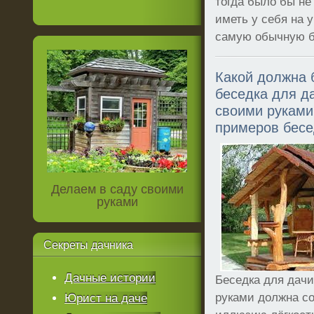
тогда было бы не
иметь у себя на 
самую обычную б
Какой должна 
беседка для д
своими руками
примеров бесе
Делаем в саду своими
руками
Секреты
дачника
Дачные истории
Беседка для дач
руками должна с
Юрист на даче