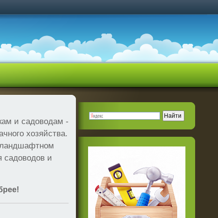
кам и садоводам -
ачного хозяйства.
и ландшафтном
я садоводов и
брее!