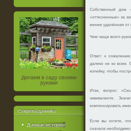
Собственный дом –
«оттесненные» за за
менее удалённая от 
Чем чаще всего руко
Ответ: к сожалению
далеко не ко всем.
копейку, чтобы постр
Делаем в саду своими
руками
Итак, вопрос: «Ск
эквиваленте. Знач
компенсировать име
Секреты
дачника
Если вы хотите, чт
Дачные истории
сначала необходимо 