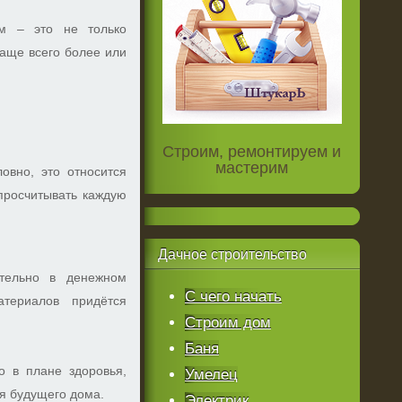
ом – это не только
чаще всего более или
Строим, ремонтируем и
мастерим
овно, это относится
просчитывать каждую
Дачное
строительство
ительно в денежном
С чего начать
атериалов придётся
Строим дом
Баня
о в плане здоровья,
Умелец
я будущего дома.
Электрик