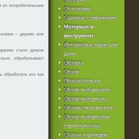
и их потребительские
Отопление
Садовые сооружения
Материал и
иалами – дерево или
инструмент
Интересные идеи для
 дерево стало домом
дачи
ельно обрабатывают
Обзоры
Обзор
ь обработать его как
Познавательно
Обзор материалов
Обзор материала
Обзоры материалов
Обзор материалов
строительства
Статьи партнеров