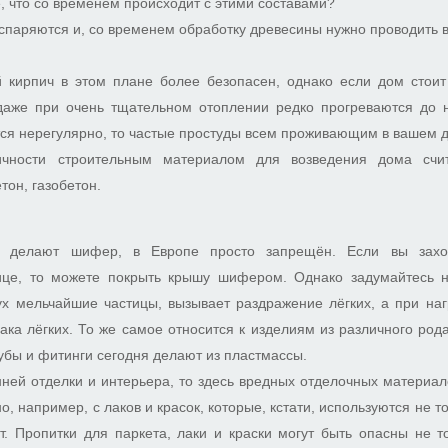
е, что со временем происходит с этими составами?
испаряются и, со временем обработку древесины нужно проводить в
кирпич в этом плане более безопасен, однако если дом стоит
даже при очень тщательном отоплении редко прогреваются до 
ся нерегулярно, то частые простуды всем проживающим в вашем 
ичности строительным материалом для возведения дома счи
тон, газобетон.
го делают шифер, в Европе просто запрещён. Если вы захо
ице, то можете покрыть крышу шифером. Однако задумайтесь н
х мельчайшие частицы, вызывает раздражение лёгких, а при наг
ака лёгких. То же самое относится к изделиям из различного род
бы и фитинги сегодня делают из пластмассы.
нней отделки и интерьера, то здесь вредных отделочных материа
, например, с лаков и красок, которые, кстати, используются не т
т. Пропитки для паркета, лаки и краски могут быть опасны не т