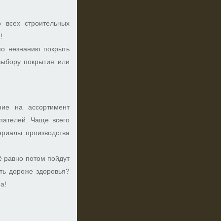
 всех строительных
!
по незнанию покрыть
выбору покрытия или
ние на ассортимент
пателей. Чаще всего
ериалы производства
ё равно потом пойдут
ыть дороже здоровья?
а!