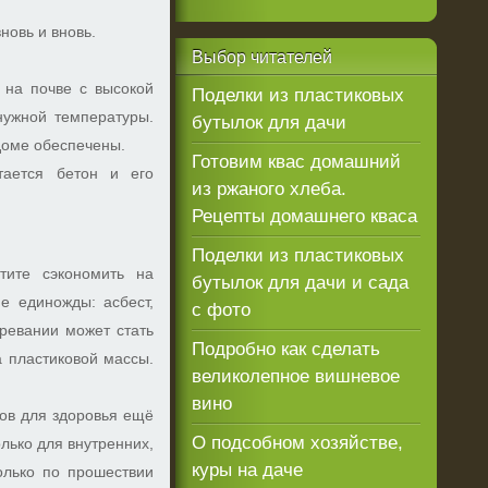
новь и вновь.
Выбор
читателей
 на почве с высокой
Поделки из пластиковых
нужной температуры.
бутылок для дачи
доме обеспечены.
Готовим квас домашний
тается бетон и его
из ржаного хлеба.
Рецепты домашнего кваса
Поделки из пластиковых
тите сэкономить на
бутылок для дачи и сада
е единожды: асбест,
с фото
ревании может стать
Подробно как сделать
а пластиковой массы.
великолепное вишневое
вино
лов для здоровья ещё
О подсобном хозяйстве,
олько для внутренних,
куры на даче
олько по прошествии