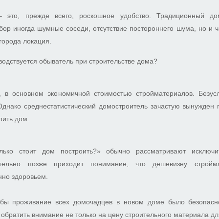
 это, прежде всего, роскошное удобство. Традиционный д
бор иногда шумные соседи, отсутствие постороннего шума, но и 
города локация.
водствуется обыватель при строительстве дома?
, в основном экономичной стоимостью стройматериалов. Безусл
 Однако среднестатистический домостроитель зачастую вынужден 
оить дом.
олько стоит дом построить?» обычно рассматривают исключ
ительно позже приходит понимание, что дешевизну стройм
нно здоровьем.
обы проживание всех домочадцев в новом доме было безопасн
обратить внимание не только на цену строительного материала дл