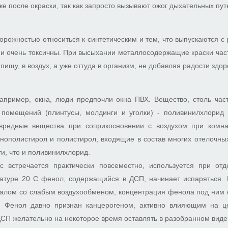
же после окраски, так как запросто вызывают ожог дыхательных пут
сторожностью относиться к синтетическим и тем, что выпускаются с
 и очень токсичны. При высыхании металлосодержащие краски час
пищу, в воздух, а уже оттуда в организм, не добавляя радости здо
например, окна, люди предпочли окна ПВХ. Вещество, столь час
 помещений (плинтусы, молдинги и уголки) - поливинилхлорид 
 вредные вещества при соприкосновении с воздухом при комна
нополистирол и полистирол, входящие в состав многих отелочны
ти, что и поливинилхлорид.
с встречается практически повсеместно, используется при отд
атуре 20 С фенол, содержащийся в ДСП, начинает испаряться. 
алом со слабым воздухообменом, концентрация фенола под ним с
й. Фенол давно признан канцерогеном, активно влияющим на ц
ДСП желательно на некоторое время оставлять в разобранном виде