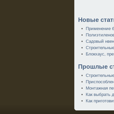
Новые стат
Применение б
Полиэтиленов
Садовый нвен
Строительные
Блокхаус, пр
Прошлые ст
Строительные
Приспособлен
Монтажная пе
Как выбрать 
Как приготови