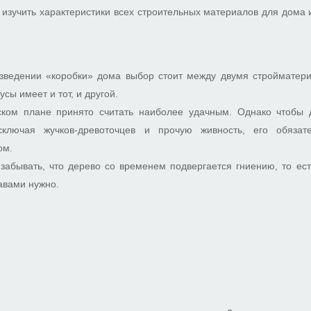
 изучить характеристики всех строительных материалов для дома 
зведении «коробки» дома выбор стоит между двумя стройматер
сы имеет и тот, и другой.
ском плане принято считать наиболее удачным. Однако чтобы
сключая жучков-древоточцев и прочую живность, его обязат
ом.
 забывать, что дерево со временем подвергается гниению, то ест
авами нужно.