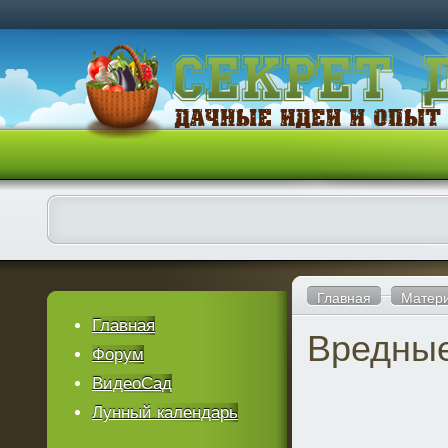
Главная
Матери
Главная
Вредные
Форум
ВидеоСад
Лунный календарь