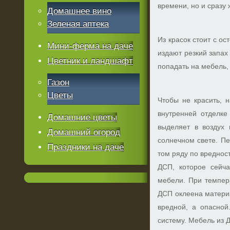
времени, но и сразу 
Домашнее вино
Зеленая аптека
Из красок стоит с о
Мини-ферма на даче
издают резкий запах
Цветник и ландшафт
попадать на мебель, 
Газон
Цветы
Чтобы не красить, 
внутренней отделке
Домашние цветы
выделяет в воздух
Домашний огород
солнечном свете. Пе
Праздники на даче
том ряду по вреднос
ДСП, которое сейча
мебели. При темпер
ДСП оклеена матери
вредной, а опасно
систему. Мебель из 