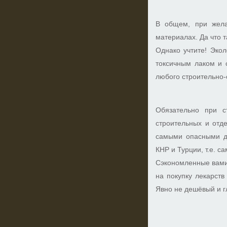
В общем, при жела
материалах. Да что 
Однако учтите! Эко
токсичным лаком и 
любого строительно-
Обязательно при с
строительных и отд
самыми опасными дл
КНР и Турции, т.е. 
Сэкономленные вами 
на покупку лекарств
Явно не дешёвый и г