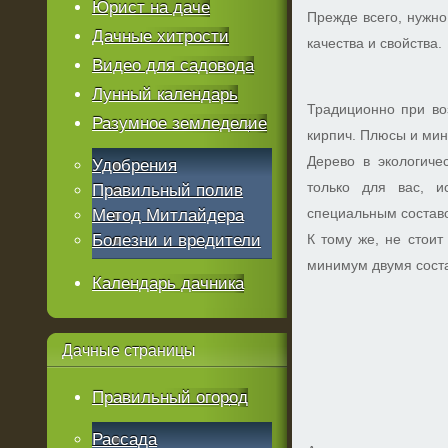
Юрист на даче
Прежде всего, нужно
Дачные хитрости
качества и свойства.
Видео для садовода
Лунный календарь
Традиционно при во
Разумное земледелие
кирпич. Плюсы и мину
Дерево в экологиче
Удобрения
только для вас, и
Правильный полив
специальным состав
Метод Митлайдера
Болезни и вредители
К тому же, не стоит
минимум двумя сост
Календарь дачника
Дачные
страницы
Правильный огород
Рассада