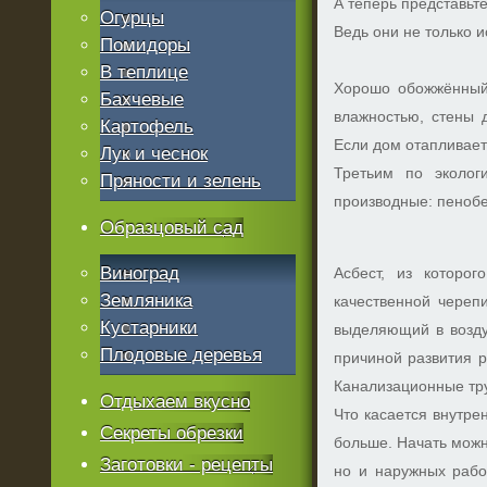
А теперь представьт
Огурцы
Ведь они не только 
Помидоры
В теплице
Хорошо обожжённый 
Бахчевые
влажностью, стены 
Картофель
Если дом отапливает
Лук и чеснок
Третьим по эколог
Пряности и зелень
производные: пенобе
Образцовый сад
Виноград
Асбест, из которо
Земляника
качественной череп
Кустарники
выделяющий в возду
Плодовые деревья
причиной развития р
Канализационные тру
Отдыхаем вкусно
Что касается внутре
Секреты обрезки
больше. Начать можно
Заготовки - рецепты
но и наружных рабо