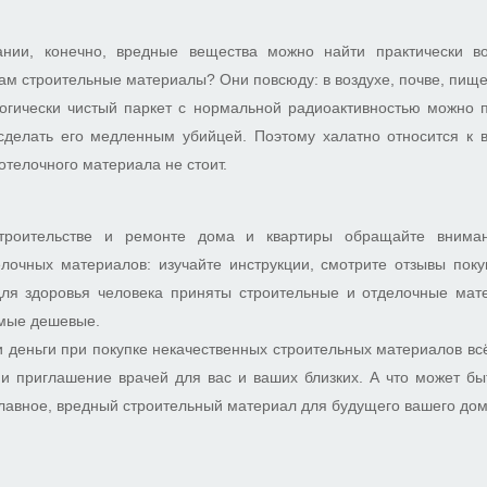
нии, конечно, вредные вещества можно найти практически во
там строительные материалы? Они повсюду: в воздухе, почве, пище
логически чистый паркет с нормальной радиоактивностью можно 
сделать его медленным убийцей. Поэтому халатно относится к 
отелочного материала не стоит.
троительстве и ремонте дома и квартиры обращайте внима
елочных материалов: изучайте инструкции, смотрите отзывы поку
я здоровья человека приняты строительные и отделочные мат
самые дешевые.
деньги при покупке некачественных строительных материалов вс
 и приглашение врачей для вас и ваших близких. А что может б
лавное, вредный строительный материал для будущего вашего дом