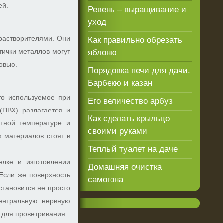
ей.
Ревень – выращивание и
уход
 растворителями. Они
Как правильно обрезать
тички металлов могут
яблоню
ровью.
Порядовка печи для дачи.
Барбекю и казан
то используемое при
Его величество арбуз
(ПВХ) разлагается и
Как сделать крыльцо
тной температуре и
своими руками
х материалов стоят в
Теплый туалет на даче
елке и изготовлении
Домашняя очистка
Если же поверхность
самогона
тановится не просто
ентральную нервную
 для проветривания.