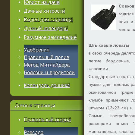
Юрист на даче
Совков
Дачные хитрости
годится
Видео для садовода
почв и
Лунный календарь
места н
Разумное земледелие
Штыковые лопаты
Удобрения
в свою очередь делят
Правильный полив
легкие бордюрные,
Метод Митлайдера
женскими.
Болезни и вредители
Стандартные лопаты 
нужны для тяжелых ра
Календарь дачника
окантованной грядк
клумбе применяют л
Дачные
страницы
штыком (13х23 см) и 
Самые востребов
Правильный огород
размерами штыка 1
миниатюрная, словно 
Рассада