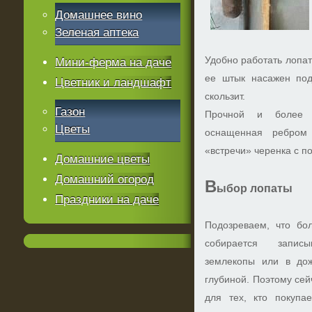
Домашнее вино
Зеленая аптека
Удобно работать лопат
Мини-ферма на даче
ее штык насажен под
Цветник и ландшафт
скользит.
Газон
Прочной и более д
Цветы
оснащенная ребром 
«встречи» черенка с п
Домашние цветы
Домашний огород
В
ыбор лопаты
Праздники на даче
Подозреваем, что бо
собирается запис
землекопы или в до
глубиной. Поэтому сей
для тех, кто покупа