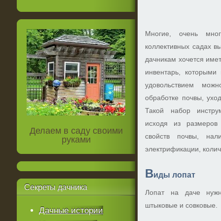
Многие, очень мно
коллективных садах в
дачникам хочется име
инвентарь, которыми 
удовольствием мож
обработке почвы, ухо
Такой набор инстру
исходя из размеров
Делаем в саду своими
свойств почвы, нал
руками
электрификации, колич
В
иды лопат
Секреты
дачника
Лопат на даче нужн
штыковые и совковые.
Дачные истории