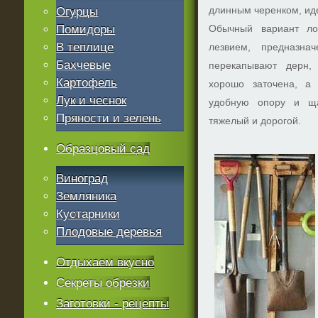
длинным черенком, ид
Огурцы
Помидоры
Обычный вариант ло
В теплице
лезвием, предназна
Бахчевые
перекапывают дерн,
Картофель
хорошо заточена, а 
Лук и чеснок
удобную опору и ща
Пряности и зелень
тяжелый и дорогой.
Образцовый сад
Виноград
Земляника
Кустарники
Плодовые деревья
Отдыхаем вкусно
Секреты обрезки
Заготовки - рецепты