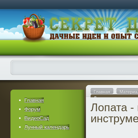
Главная
Материа
Лопата - королева и
Главная
Лопата -
Форум
инструм
ВидеоСад
Лунный календарь