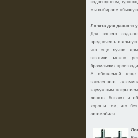
садоводством, турпохо
мы выбираем обычную
Лопата для дачного у
Для вашего сада-ог
предпочесть стальную
что еще лучше, арм
экзотики можно рек
бразильских производи
А обожаемой теще 
закаленного алюми
каучуковым покрытием
лопаты бывают и об
хороши тем, что без
автомобиля.
Ло
Ес