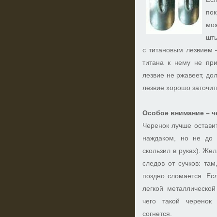
по
мо
шт
с титановым лезвием 
титана к нему не при
лезвие не ржавеет, до
лезвие хорошо заточить
Особое внимание – ч
Черенок лучше остави
наждаком, но не до 
скользил в руках). Же
следов от сучков: там
поздно сломается. Ес
легкой металлической
чего такой черенок
согнется.