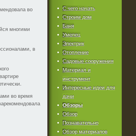
С чего начать
омендовала во
Строим дом
Баня
ейся многими
Умелец
Электрик
ессионалами, в
Отопление
Садовые сооружения
кого
Материал и
квартире
инструмент
етически.
Интересные идеи для
нами во время
дачи
 зарекомендовала
Обзоры
Обзор
Познавательно
Обзор материалов