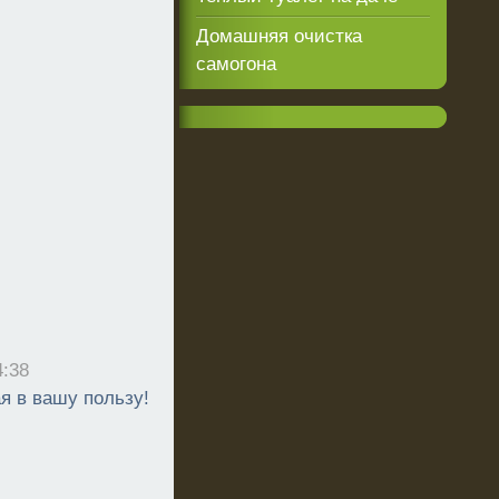
Домашняя очистка
самогона
4:38
я в вашу пользу!