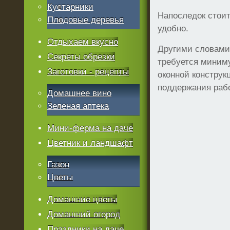
Кустарники
Напоследок стоит
Плодовые деревья
удобно.
Отдыхаем вкусно
Другими словами,
Секреты обрезки
требуется миниму
Заготовки - рецепты
оконной конструк
поддержания раб
Домашнее вино
Зеленая аптека
Мини-ферма на даче
Цветник и ландшафт
Газон
Цветы
Домашние цветы
Домашний огород
Праздники на даче