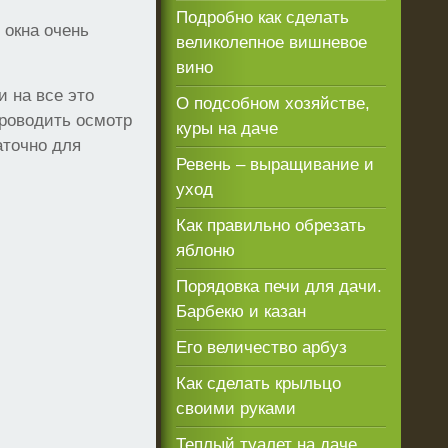
Подробно как сделать
 окна очень
великолепное вишневое
вино
 на все это
О подсобном хозяйстве,
проводить осмотр
куры на даче
аточно для
Ревень – выращивание и
уход
Как правильно обрезать
яблоню
Порядовка печи для дачи.
Барбекю и казан
Его величество арбуз
Как сделать крыльцо
своими руками
Теплый туалет на даче