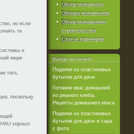
Обзор материала
Обзоры материалов
Обзор материалов
ство, но если
строительства
олнять те
Статьи партнеров
 системы и
лной мере
Выбор
читателей
Поделки из пластиковых
е того,
бутылок для дачи
Готовим квас домашний
из ржаного хлеба.
дно, поскольку
Рецепты домашнего кваса
Поделки из пластиковых
ающей
бутылок для дачи и сада
REHAU хорошо
с фото