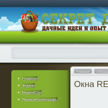
Главная
Обзор
Главная
Окна RE
Форум
ВидеоСад
Лунный календарь