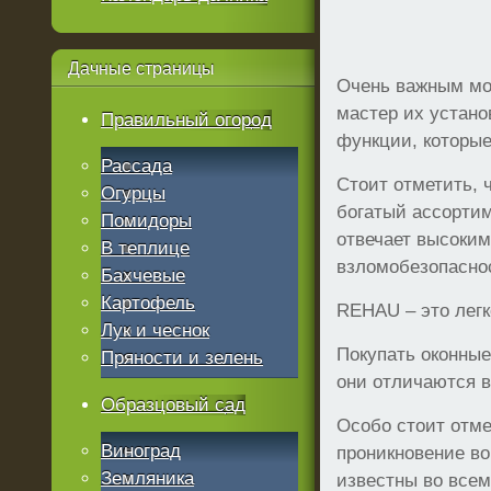
Дачные
страницы
Очень важным мом
мастер их устано
Правильный огород
функции, которые
Рассада
Стоит отметить,
Огурцы
богатый ассортим
Помидоры
отвечает высоким
В теплице
взломобезопаснос
Бахчевые
Картофель
REHAU – это легк
Лук и чеснок
Покупать оконные
Пряности и зелень
они отличаются 
Образцовый сад
Особо стоит отм
Виноград
проникновение в
Земляника
известны во всем