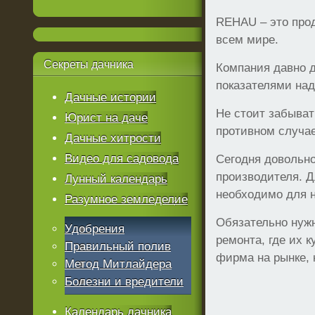
REHAU – это прод
всем мире.
Секреты
дачника
Компания давно 
показателями над
Дачные истории
Не стоит забыват
Юрист на даче
противном случае
Дачные хитрости
Видео для садовода
Сегодня довольно
производителя. Д
Лунный календарь
необходимо для н
Разумное земледелие
Обязательно нужн
Удобрения
ремонта, где их к
Правильный полив
фирма на рынке, 
Метод Митлайдера
Болезни и вредители
Календарь дачника