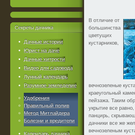
В отличие от
Секреты
дачника
большинства
цветущих
Дачные истории
кустарников,
Юрист на даче
Дачные хитрости
Видео для садовода
Лунный календарь
Разумное земледелие
вечнозеленые куст
краеугольный каме
Удобрения
пейзажа. Таким об
Правильный полив
укрытие все равно,
Метод Митлайдера
панцирь, скрывающ
Болезни и вредители
дачники все же же
вечнозеленым кус
Календарь дачника