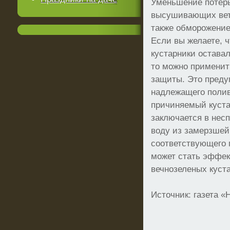
Уменьшение потерь
высушивающих вет
также обморожение
Если вы желаете, 
кустарники оставал
то можно примени
защиты. Это преду
надлежащего полив
причиняемый куста
заключается в нес
воду из замерзшей
соответствующего 
может стать эффе
вечнозеленых куста
Источник: газета 