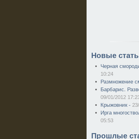
Новые стать
Черная смороди
10:24
Размножение с
Барбарис. Разв
09/01/2012 17:2
Крыжовник -
23
Ирга многоств
05:53
Прошлые ст