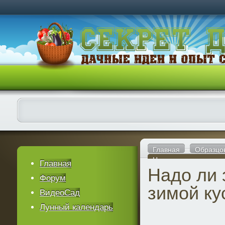
Главная
Образцо
Надо ли защищать зи
Главная
Надо ли
Форум
зимой ку
ВидеоСад
Лунный календарь