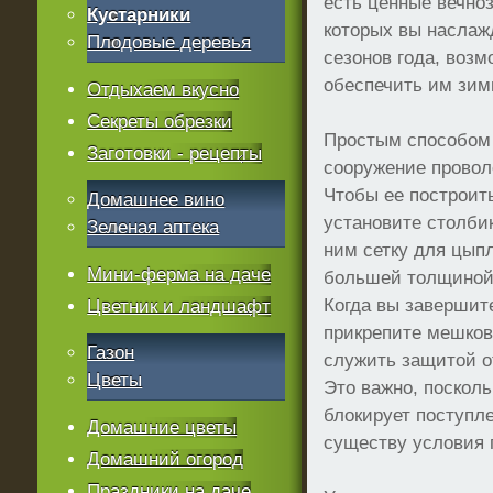
есть ценные вечно
Кустарники
которых вы наслаж
Плодовые деревья
сезонов года, возм
обеспечить им зим
Отдыхаем вкусно
Секреты обрезки
Простым способом
Заготовки - рецепты
сооружение проволо
Чтобы ее построит
Домашнее вино
установите столбик
Зеленая аптека
ним сетку для цып
Мини-ферма на даче
большей толщиной
Когда вы завершите
Цветник и ландшафт
прикрепите мешков
Газон
служить защитой 
Цветы
Это важно, поскол
блокирует поступл
Домашние цветы
существу условия 
Домашний огород
Праздники на даче