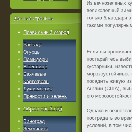
Из вечнозеленых к
великолепный зим
только благодаря э
Дачные
страницы
такими популярным
Правильный огород
Рассада
Если вы проживает
Огурцы
постарайтесь выби
Помидоры
кустарники, извес
В теплице
морозоустойчивост
Бахчевые
посадить живую из
Картофель
Англии (США), выб
Лук и чеснок
его морозостойкост
Пряности и зелень
Образцовый сад
Однако и вечнозел
пострадать во вре
Виноград
условий, в том чис
Земляника