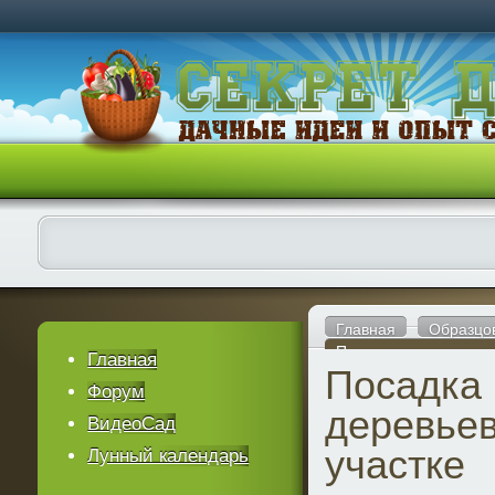
Главная
Образцо
Посадка плодовых де
Главная
Посадка
Форум
деревьев
ВидеоСад
участке
Лунный календарь