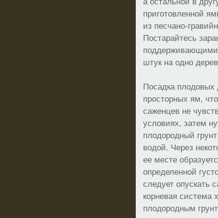
а остальной в друг
приготовленной ям
из песчано-гравий
Постарайтесь зара
поддерживающими 
штук на одно дерев
Посадка плодовых 
просторных ям, чт
саженцев не чувст
условиях, затем н
плодородный грунт 
водой. Через некот
ее месте образует
определенной густо
следует опускать с
корневая система 
плодородным грунт