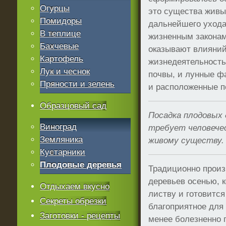
Огурцы
это существа живы
Помидоры
дальнейшего ухода
В теплице
жизненным законам
Бахчевые
оказывают влияний
Картофель
жизнедеятельность
Лук и чеснок
почвы, и лунные ф
Пряности и зелень
и расположенные п
Образцовый сад
Посадка плодовых 
Виноград
требует человече
Земляника
живому существу.
Кустарники
Плодовые деревья
Традиционно произ
деревьев осенью, 
Отдыхаем вкусно
листву и готовится
Секреты обрезки
благоприятное для
Заготовки - рецепты
менее болезненно 