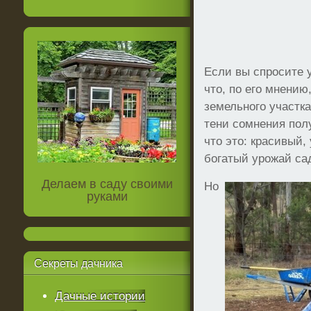
Если вы спросите 
что, по его мнению
земельного участка
тени сомнения пол
что это: красивый
богатый урожай са
Делаем в саду своими
Но
руками
Секреты
дачника
Дачные истории