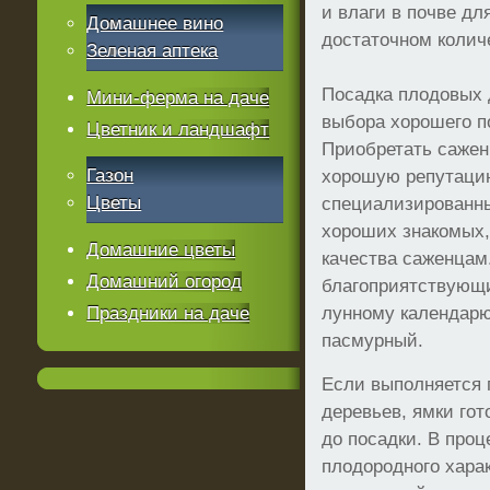
и влаги в почве дл
Домашнее вино
достаточном колич
Зеленая аптека
Посадка плодовых 
Мини-ферма на даче
выбора хорошего п
Цветник и ландшафт
Приобретать саже
Газон
хорошую репутаци
Цветы
специализированны
хороших знакомых,
Домашние цветы
качества саженцам
Домашний огород
благоприятствующи
Праздники на даче
лунному календарю
пасмурный.
Если выполняется 
деревьев, ямки гот
до посадки. В проц
плодородного харак