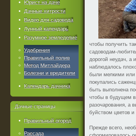
Юрист на даче
Дачные хитрости
Видео для садовода
Лунный календарь
Разумное земледелие
чтобы получить та
Удобрения
садоводам-любите
Правильный полив
дорогой неудач, а 
Метод Митлайдера
наблюдалось плохо
Болезни и вредители
были мелкими или 
покупались саженц
Календарь дачника
быть выполнена по
чтобы в будущем в
разочарования, а 
Дачные
страницы
буйством цветов и
Правильный огород
Прежде всего, нео
Рассада
сформировалось ос