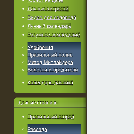
Юрист на даче
Дачные хитрости
Видео для садовода
Лунный календарь
Разумное земледелие
Удобрения
Правильный полив
Метод Митлайдера
Болезни и вредители
Календарь дачника
Дачные
страницы
Правильный огород
Рассада