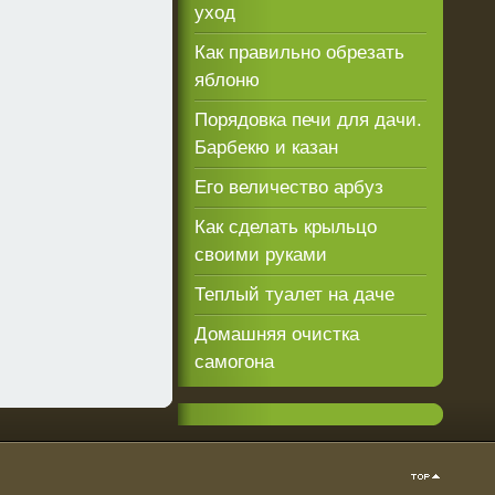
уход
Как правильно обрезать
яблоню
Порядовка печи для дачи.
Барбекю и казан
Его величество арбуз
Как сделать крыльцо
своими руками
Теплый туалет на даче
Домашняя очистка
самогона