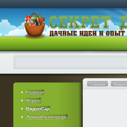
Главная
Видео
Главная
Форум
ВидеоСад
Лунный календарь