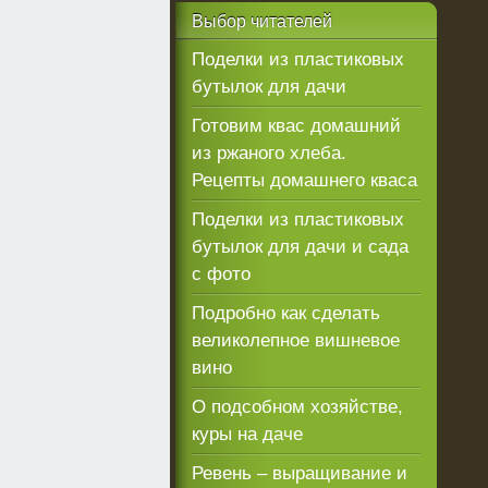
Выбор
читателей
Поделки из пластиковых
бутылок для дачи
Готовим квас домашний
из ржаного хлеба.
Рецепты домашнего кваса
Поделки из пластиковых
бутылок для дачи и сада
с фото
Подробно как сделать
великолепное вишневое
вино
О подсобном хозяйстве,
куры на даче
Ревень – выращивание и