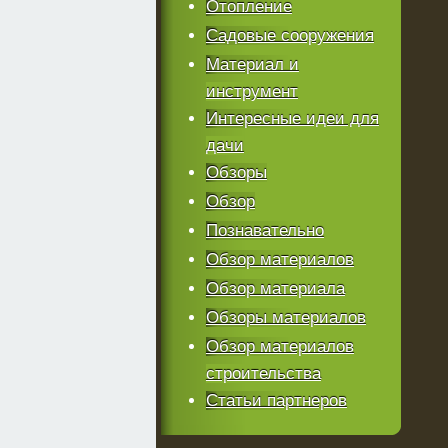
Отопление
Садовые сооружения
Материал и
инструмент
Интересные идеи для
дачи
Обзоры
Обзор
Познавательно
Обзор материалов
Обзор материала
Обзоры материалов
Обзор материалов
строительства
Статьи партнеров