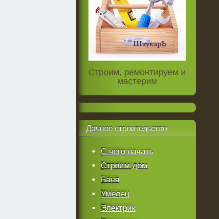
Строим, ремонтируем и
мастерим
Дачное
строительство
С чего начать
Строим дом
Баня
Умелец
Электрик