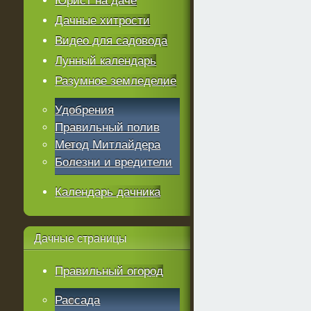
Юрист на даче
Дачные хитрости
Видео для садовода
Лунный календарь
Разумное земледелие
Удобрения
Правильный полив
Метод Митлайдера
Болезни и вредители
Календарь дачника
Дачные
страницы
Правильный огород
Рассада