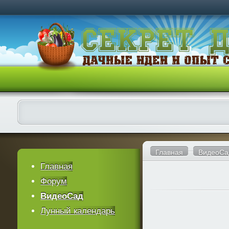
Главная
ВидеоСа
Главная
Форум
ВидеоСад
Лунный календарь