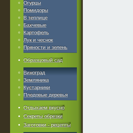
Огурцы
Помидоры
В теплице
Бахчевые
Картофель
Лук и чеснок
Пряности и зелень
Образцовый сад
Виноград
Земляника
Кустарники
Плодовые деревья
Отдыхаем вкусно
Секреты обрезки
Заготовки - рецепты