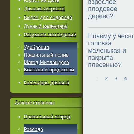
Юрист на даче
взрослое
плодовое
Дачные хитрости
дерево?
Видео для садовода
Лунный календарь
Разумное земледелие
Почему у чесн
головка
Удобрения
маленькая и
Правильный полив
покрыта
Метод Митлайдера
плесенью?
Болезни и вредители
1
2
3
4
Календарь дачника
Дачные
страницы
Правильный огород
Рассада