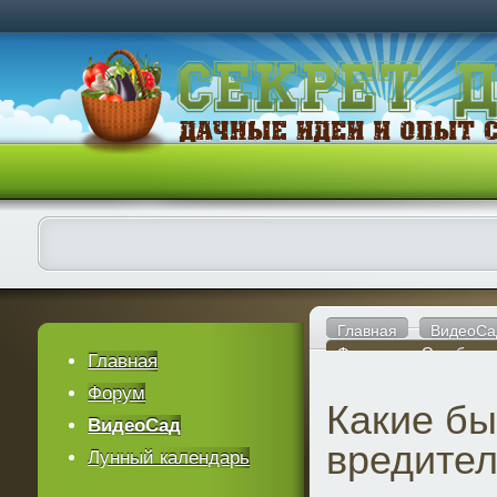
Главная
ВидеоСа
Фильмы от Октябрин
Главная
Форум
Какие б
ВидеоСад
вредител
Лунный календарь