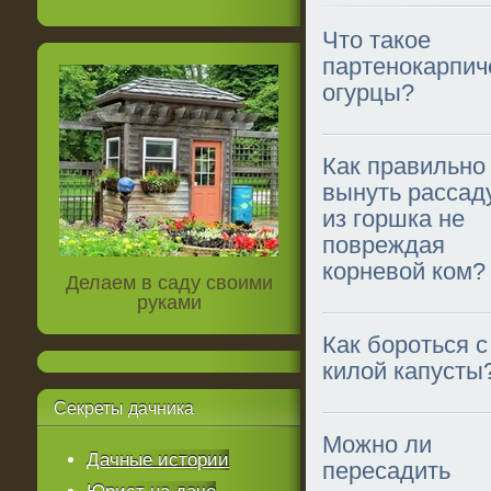
Что такое
партенокарпич
огурцы?
Как правильно
вынуть рассад
из горшка не
повреждая
корневой ком?
Делаем в саду своими
руками
Как бороться с
килой капусты
Секреты
дачника
Можно ли
Дачные истории
пересадить