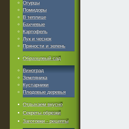
Огурцы
Помидоры
В теплице
Бахчевые
Картофель
Лук и чеснок
Пряности и зелень
Образцовый сад
Виноград
Земляника
Кустарники
Плодовые деревья
Отдыхаем вкусно
Секреты обрезки
Заготовки - рецепты