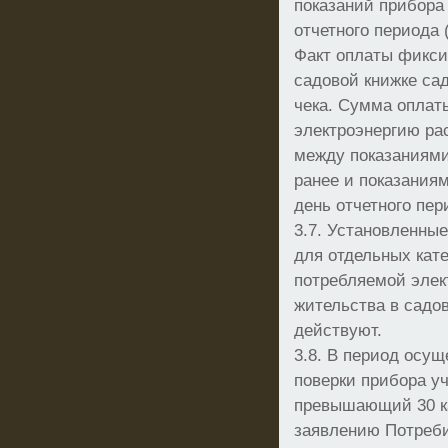
показаний прибора
отчетного периода 
Факт оплаты фиксир
садовой книжке са
чека. Сумма оплат
электроэнергию ра
между показаниями
ранее и показания
день отчетного пер
3.7. Установленны
для отдельных кате
потребляемой элек
жительства в садо
действуют.
3.8. В период осу
поверки прибора уч
превышающий 30 к
заявлению Потреб