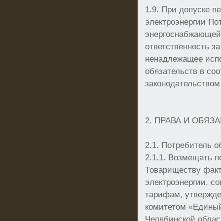
1.9. При допуске п
электроэнергии По
энергоснабжающей 
ответственность з
ненадлежащее исп
обязательств в соо
законодательством
2. ПРАВА И ОБЯЗ
2.1. Потребитель о
2.1.1. Возмещать 
Товариществу факт
электроэнергии, с
тарифам, утвержд
комитетом «Едины
Челябинской облас