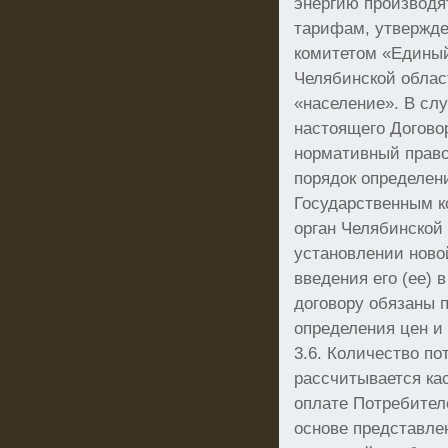
энергию производ
тарифам, утвержд
комитетом «Едины
Челябинской облас
«население». В слу
настоящего Догово
нормативный право
порядок определени
Государственным 
орган Челябинской 
установлении ново
введения его (ее) 
договору обязаны 
определения цен и 
3.6. Количество по
рассчитывается ка
оплате Потребител
основе представл