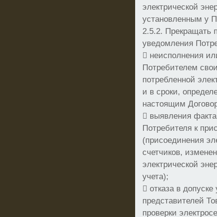
электрической энер
установленным у П
2.5.2. Прекращать 
уведомления Потре
 неисполнения ил
Потребителем свои
потребленной элек
и в сроки, определ
настоящим Догово
 выявления факта
Потребителя к при
(присоединения эл
счетчиков, измене
электрической эне
учета);
 отказа в допуск
представителей Т
проверки электросе