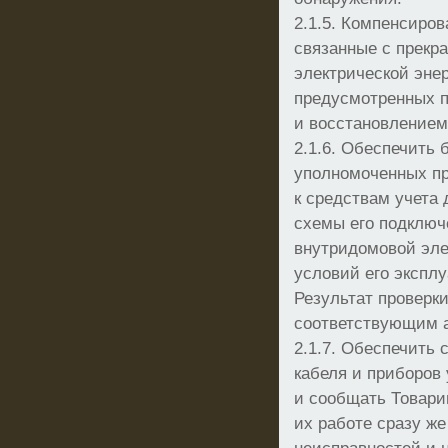
2.1.5. Компенсиро
связанные с прек
электрической эне
предусмотренных п.
и восстановлением
2.1.6. Обеспечить
уполномоченных п
к средствам учета 
схемы его подключе
внутридомовой эле
условий его эксплу
Результат проверк
соответствующим 
2.1.7. Обеспечить 
кабеля и приборов 
и сообщать Товари
их работе сразу ж