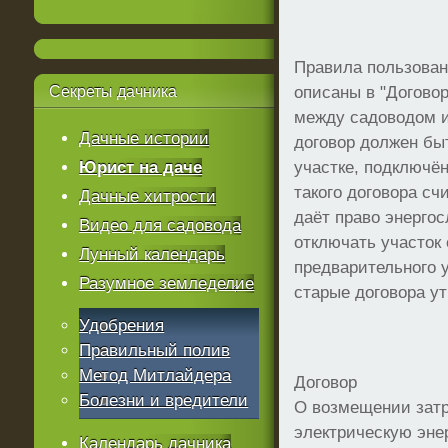
Правила пользован
Секреты
дачника
описаны в "Договор
между садоводом 
Дачные истории
договор должен бы
Юрист на даче
участке, подключё
такого договора с
Дачные хитрости
даёт право энерго
Видео для садовода
отключать участок 
Лунный календарь
предварительного 
Разумное земледелие
старые договора у
Удобрения
Правильный полив
Метод Митлайдера
Договор
Болезни и вредители
О возмещении затр
электрическую эн
Календарь дачника