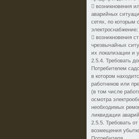
 возникновения и
аварийных ситуаци
сетях, по которым
электроснабжение;
 возникновения с
чрезвычайных ситу
их локализации и 
2.5.4. Требовать д
Потребителем садо
в котором находит
работников или пр
(в том числе рабо
осмотра электрооб
необходимых ремон
ликвидации аварий
2.5.5. Требовать о
возмещения убытко
Потребителя.