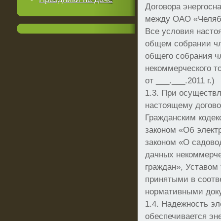
Договора энергосн
между ОАО «Челяб
Все условия насто
общем собрании ч
общего собрания ч
некоммерческого 
от ___.___.2011 г.)
1.3. При осуществ
настоящему догово
Гражданским коде
законом «Об элект
законом «О садово
дачных некоммерч
граждан», Уставом
принятыми в соотв
нормативными док
1.4. Надежность э
обеспечивается э