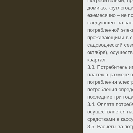
Потребителями, п
домиках круглогод
ежемесячно – не п
следующего за рас
потребленной элек
проживающими в с
садоводческий сезо
октября), осуществ
квартал.
3.3. Потребитель 
платеж в размере 
потребления элект
потребления опред
последние три года
3.4. Оплата потреб
осуществляется н
средствами в касс
3.5. Расчеты за п