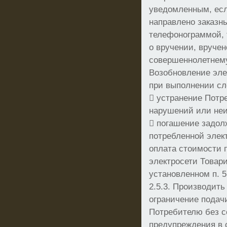
уведомленным, ес
направлено заказн
телефонограммой,
о вручении, вруче
совершеннолетнему
Возобновление эле
при выполнении с
 устранение Потр
нарушений или неи
 погашение задол
потребленной элек
оплата стоимости 
электросети Товар
установленном п. 5
2.5.3. Производит
ограничение подач
Потребителю без с
предупреждения в 