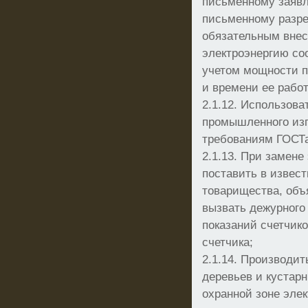
письменному заяв
письменному разр
обязательным внес
электроэнергию со
учетом мощности 
и времени ее рабо
2.1.12. Использов
промышленного из
требованиям ГОСТа
2.1.13. При замене
поставить в извес
товарищества, объ
вызвать дежурного
показаний счетчик
счетчика;
2.1.14. Производи
деревьев и кустар
охранной зоне элек