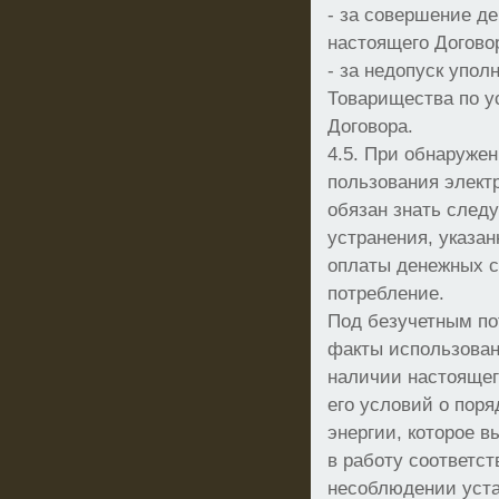
- за совершение де
настоящего Догово
- за недопуск упо
Товарищества по ус
Договора.
4.5. При обнаружен
пользования элект
обязан знать след
устранения, указан
оплаты денежных с
потребление.
Под безучетным п
факты использован
наличии настоящег
его условий о поря
энергии, которое 
в работу соответс
несоблюдении уста