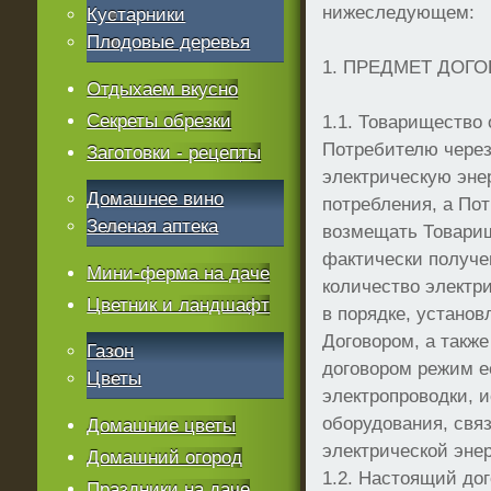
нижеследующем:
Кустарники
Плодовые деревья
1. ПРЕДМЕТ ДОГ
Отдыхаем вкусно
Секреты обрезки
1.1. Товарищество
Потребителю через
Заготовки - рецепты
электрическую эне
Домашнее вино
потребления, а По
Зеленая аптека
возмещать Товарищ
фактически получе
Мини-ферма на даче
количество электр
Цветник и ландшафт
в порядке, устано
Договором, а такж
Газон
договором режим е
Цветы
электропроводки, 
оборудования, свя
Домашние цветы
электрической энер
Домашний огород
1.2. Настоящий до
Праздники на даче