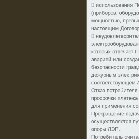
 использования 
(приборов, оборуд
мощностью, превы
настоящим Догово
 неудовлетворите
электрооборудован
которых отвечает 
аварией или созда
безопасности граж
дежурным электри
соответствующем А
Отказ потребителя
просрочки платежа
для применения со
Прекращение подач
осуществляется пу
опоры ЛЭП.
Потребитель счит