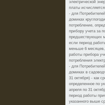
электрической эне
платы исчисляется
- для Потребителе
домиках круглогоди
потребление, опре
прибору учета за 
предшествующих м
если период работ
меньше 6 месяцев,
работы прибора уч
потребления элект
- для Потребителе
домиках в садоводч
31 октября) - как 
определенное по ук
апреля по 31 октяб
период работы при
указанного выше ср