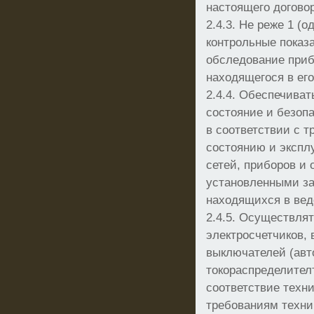
настоящего догово
2.4.3. Не реже 1 (о
контрольные показ
обследование приб
находящегося в его
2.4.4. Обеспечива
состояние и безопа
в соответствии с 
состоянию и экспл
сетей, приборов и 
установленными за
находящихся в вед
2.4.5. Осуществля
электросчетчиков,
выключателей (авт
токораспределител
соответствие техн
требованиям техни