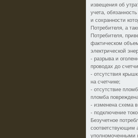
извещения об утра
учета, обязанност
и сохранности кото
Потребителя, а та
Потребителя, прив
фактическом объе
электрической энер
- разрыва и оголе
проводах до счетчи
- отсутствия крышк
на счетчике;
- отсутствие плом
пломба повреждена
- изменена схема 
- подключение токо
Безучетное потреб
соответствующим а
уполномоченными 