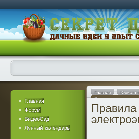
Главная
Юрист н
Правила пользование
Главная
Правила
Форум
электроэ
ВидеоСад
Лунный календарь