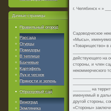
г. Челябинск « » __
Дачные
страницы
Правильный огород
Садоводческое нек
Рассада
«Мысы», именуемо
Огурцы
«Товарищество» в 
Помидоры
_________________
В теплице
действующего на о
Бахчевые
стороны, и член са
Картофель
некоммерческого 
Лук и чеснок
_________________
Пряности и зелень
_________________
________ на терри
Образцовый сад
именуемый в даль
другой стороны, с
Виноград
«Стороны» заключи
Земляника