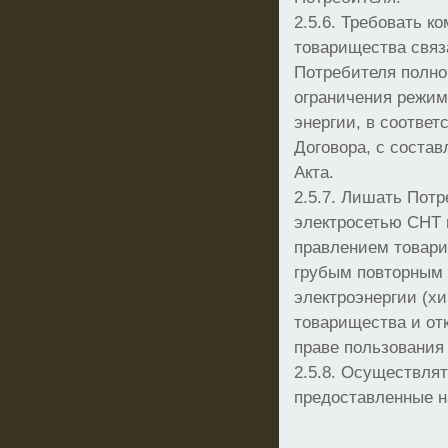
2.5.6. Требовать к
товарищества связ
Потребителя полног
ограничения режим
энергии, в соответ
Договора, с соста
Акта.
2.5.7. Лишать Пот
электросетью СНТ 
правлением товари
грубым повторным
электроэнергии (х
товарищества и отк
праве пользования
2.5.8. Осуществлят
предоставленные 