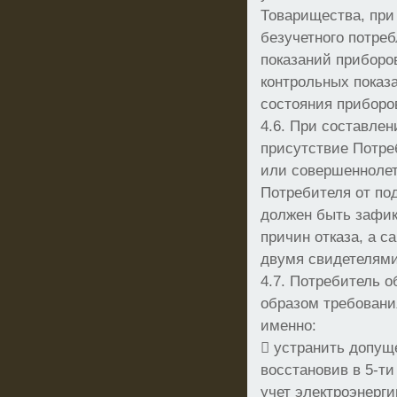
Товарищества, при
безучетного потреб
показаний приборов
контрольных показ
состояния приборов
4.6. При составлен
присутствие Потре
или совершеннолет
Потребителя от по
должен быть зафик
причин отказа, а с
двумя свидетелями
4.7. Потребитель 
образом требования
именно:
 устранить допущ
восстановив в 5-т
учет электроэнерги