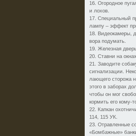
16. Огородное пуга
и лохов.
17. Специальный п
лампу – эффект пр
18. Видеокамеры, 
вора подумать.
19. Железная дверь
20. Ставни на окнах
21. Заводите собак
сигнализации. Нек
лающего сторожа н
этого в заборах до
чтобы он мог своб
кормить его кому-то
22. Капкан охотнич
114, 115 УК.
23. Отравленные со
«Бомбажные» банки