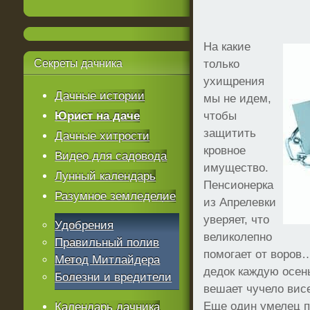
На какие
Секреты
дачника
только
ухищрения
Дачные истории
мы не идем,
Юрист на даче
чтобы
защитить
Дачные хитрости
кровное
Видео для садовода
имущество.
Лунный календарь
Пенсионерка
Разумное земледелие
из Апрелевки
уверяет, что
Удобрения
великолепно
Правильный полив
помогает от воров
Метод Митлайдера
дедок каждую осен
Болезни и вредители
вешает чучело висе
Еще один умелец п
Календарь дачника