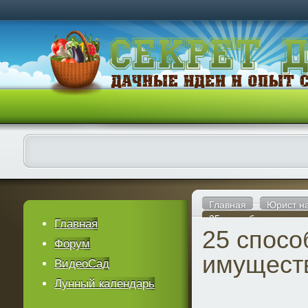
Главная
Юрист н
25 способов защиты
Главная
25 спосо
Форум
имущест
ВидеоСад
Лунный календарь