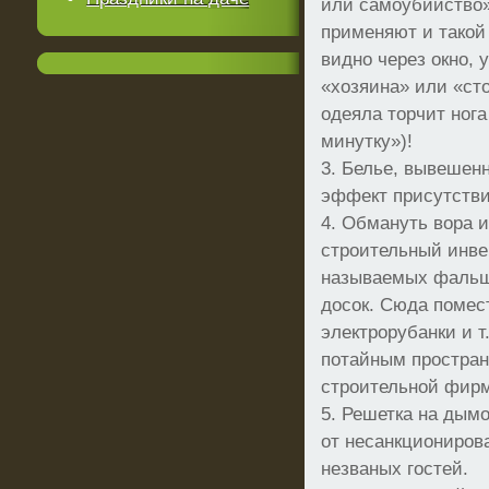
или самоубийство»
применяют и такой 
видно через окно,
«хозяина» или «сто
одеяла торчит нога
минутку»)!
3. Белье, вывешенн
эффект присутстви
4. Обмануть вора и
строительный инве
называемых фальш-
досок. Сюда помес
электрорубанки и т
потайным простран
строительной фир
5. Решетка на дым
от несанкциониров
незваных гостей.