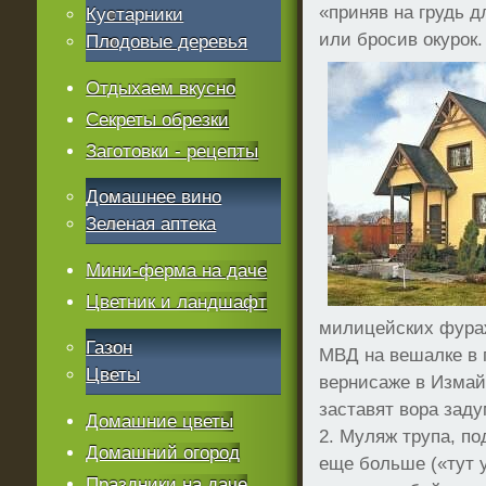
«приняв на грудь д
Кустарники
или бросив окурок.
Плодовые деревья
Отдыхаем вкусно
Секреты обрезки
Заготовки - рецепты
Домашнее вино
Зеленая аптека
Мини-ферма на даче
Цветник и ландшафт
милицейских фураж
Газон
МВД на вешалке в 
Цветы
вернисаже в Измай
заставят вора заду
Домашние цветы
2. Муляж трупа, по
Домашний огород
еще больше («тут 
Праздники на даче