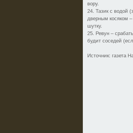
вору.
24. Тазик с водой 
дверным косяком –
шутку.
25. Ревун – срабат
будит соседей (ес
Источник: газета Н