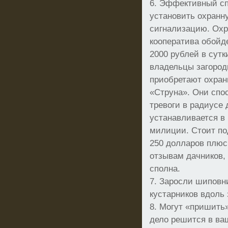
6. Эффективный сп
установить охранн
сигнализацию. Охр
кооператива обойде
2000 рублей в сут
владельцы загоро
приобретают охран
«Струна». Они спо
тревоги в радиусе 
устанавливается в
милиции. Стоит по
250 долларов плюс
отзывам дачников,
сполна.
7. Заросли шиповни
кустарников вдоль 
8. Могут «пришить»
дело решится в ваш