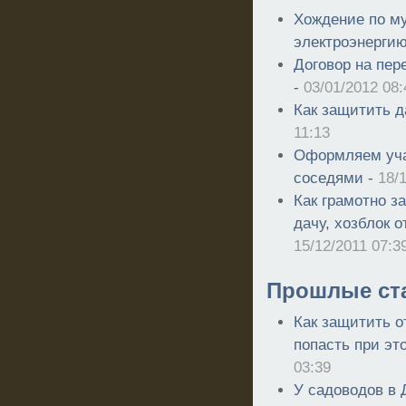
Хождение по м
электроэнерги
Договор на пер
-
03/01/2012 08:
Как защитить д
11:13
Оформляем уча
соседями -
18/
Как грамотно з
дачу, хозблок о
15/12/2011 07:3
Прошлые ст
Как защитить о
попасть при эт
03:39
У садоводов в 