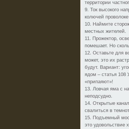
территории частно
9. Ток высокого на
колючей проволоке 
10. Наймите сторо
местных жителей.
11. Прожектор, ос
помешает. Но сколь
12. Оставьте для в
может, это их раст
будут. Вариант: у
ядом – статья 108
«припаяют»!
13. Ловчая яма с н
неподсудно.
14. Открытые кана
свалиться в темнот
15. Подъемный мост
это удовольствие 