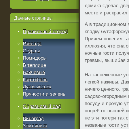
домика сделал две
месте и раскрасил 
Дачные
страницы
А в традиционном 
Правильный огород
кладку бутафорску
Причем повесил та
Рассада
иллюзия, что она о
Огурцы
ночные гости полу
Помидоры
травмы, вышибая э
В теплице
Бахчевые
На заснеженные уг
Картофель
легкой наживы. Даж
Лук и чеснок
ничего ценного, гр
Пряности и зелень
садово-огородным 
посуду и прочую ут
Образцовый сад
погреб от овощей и
не эти потери так 
Виноград
незваные гости уст
Земляника