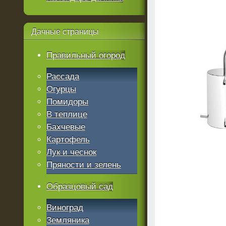
Дачные
страницы
Правильный огород
Рассада
Огурцы
Помидоры
В теплице
Бахчевые
Картофель
Лук и чеснок
Пряности и зелень
Образцовый сад
Виноград
Земляника