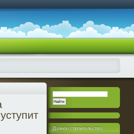
а
уступит
Дачное
строительство