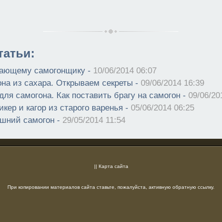
атьи:
нающему самогонщику -
10/06/2014 06:07
она из сахара. Открываем секреты -
09/06/2014 16:39
для самогона. Как поставить брагу на самогон -
09/06/20
икер и кагор из старого варенья -
05/06/2014 06:25
шний самогон -
29/05/2014 11:54
||
Карта сайта
При копировании материалов сайта ставьте, пожалуйста, активную обратную ссылку.