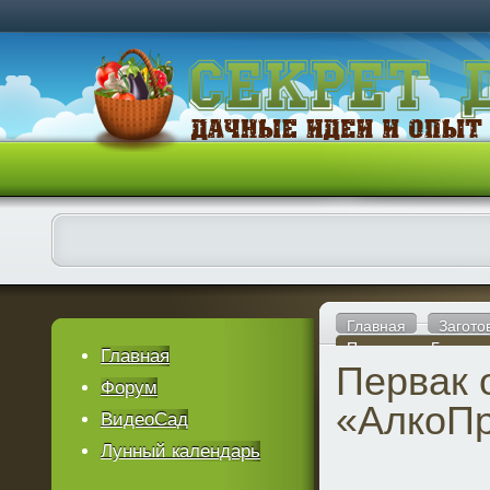
Главная
Загото
Первак от «Горыныч
Главная
Первак 
Форум
«АлкоПр
ВидеоСад
Лунный календарь