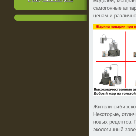
моделей, мощная
самогонные аппа
ценам и различно
Жители сибирско
Некоторые, отли
новых рецептов. 
экологичный зав