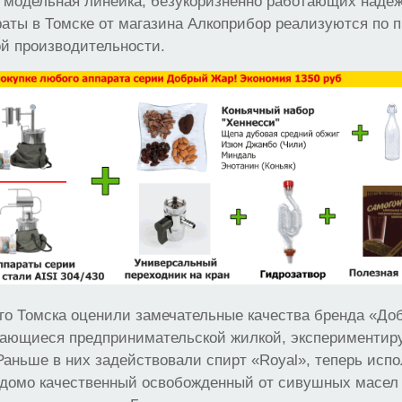
 модельная линейка, безукоризненно работающих надеж
раты в Томске от магазина Алкоприбор реализуются по
й производительности.
го Томска оценили замечательные качества бренда «До
чающиеся предпринимательской жилкой, экспериментиру
Раньше в них задействовали спирт «Royal», теперь испо
едомо качественный освобожденный от сивушных масе