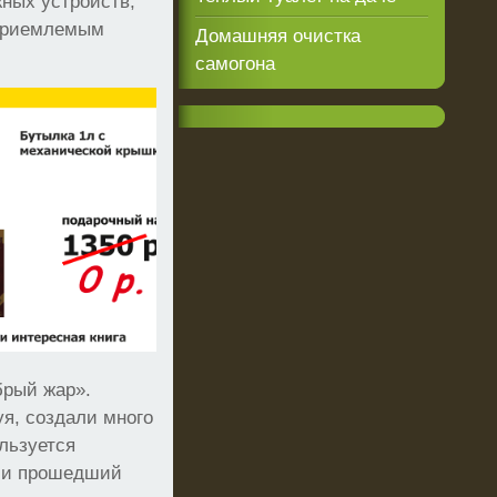
ных устройств,
 приемлемым
Домашняя очистка
самогона
брый жар».
я, создали много
льзуется
л и прошедший