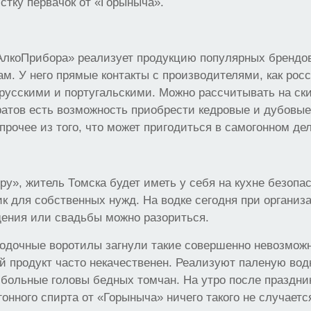
стку первачок от «Горыныча».
АлкоПрибора» реализует продукцию популярных брендов
. У него прямые контакты с производителями, как росс
русскими и португальскими. Можно рассчитывать на ск
атов есть возможность приобрести кедровые и дубовые
прочее из того, что может пригодиться в самогонном дел
у», житель Томска будет иметь у себя на кухне безоп
к для собственных нужд. На водке сегодня при организ
дения или свадьбы можно разориться.
дочные воротилы загнули такие совершенно невозмож
й продукт часто некачественен. Реализуют паленую вод
 больные головы бедных томчан. На утро после праздн
гонного спирта от «Горыныча» ничего такого не случаетс