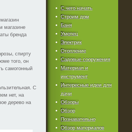
С чего начать
Строим дом
 магазин
Баня
м магазине
Умелец
раты бренда
Электрик
Отопление
орозы, спирту
Садовые сооружения
оме того, он
Материал и
ять самогонный
.
инструмент
Интересные идеи для
ользительная. С
дачи
ем нет, на
Обзоры
вое дерево на
Обзор
Познавательно
Обзор материалов