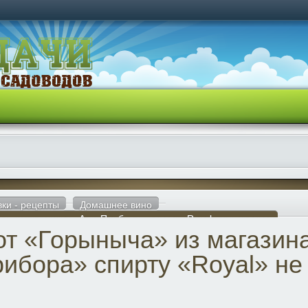
вки - рецепты
Домашнее вино
а» из магазина «АлкоПрибора» спирту «Royal» не уступит
от «Горыныча» из магазин
ибора» спирту «Royal» не 