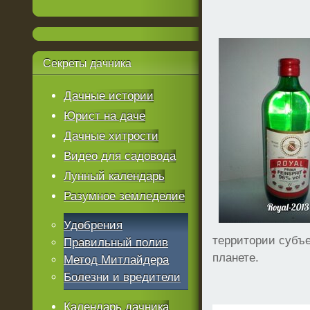
Секреты
дачника
Дачные истории
Юрист на даче
Дачные хитрости
Видео для садовода
Лунный календарь
Разумное земледелие
Удобрения
территории субъе
Правильный полив
планете.
Метод Митлайдера
Болезни и вредители
Календарь дачника