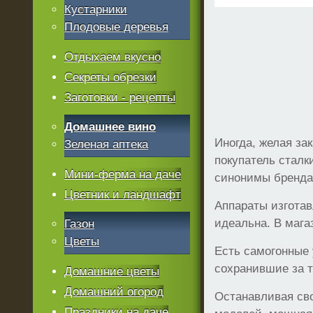
Кустарники
Плодовые деревья
Отдыхаем вкусно
Секреты обрезки
Заготовки - рецепты
Домашнее вино
Иногда, желая за
Зеленая аптека
покупатель стал
Мини-ферма на даче
синонимы бренда
Цветник и ландшафт
Аппараты изготав
идеальна. В мага
Газон
Цветы
Есть самогонные 
сохранившие за т
Домашние цветы
Домашний огород
Останавливая сво
Праздники на даче