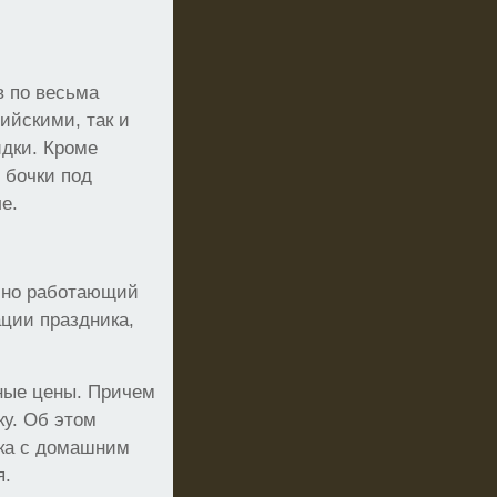
 по весьма
ийскими, так и
идки. Кроме
 бочки под
е.
асно работающий
ации праздника,
ные цены. Причем
ку. Об этом
ика с домашним
я.