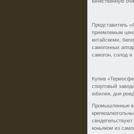
качественную очи
Представитель «
приемлемым ценам
китайскими, бело
самогонных аппар
самогон, солод и 
Купив «Термосфер
спиртовый заводи
юбилея, дня рож
Промышленные во
крепкоалкогольны
свидетельствуют
коньяком из само