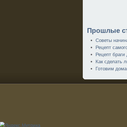
Прошлые ст
Советы начи
Рецепт самог
Рецепт браги 
Как сделать л
Готовим дома