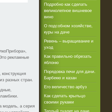
Подробно как сделать
великолепное вишневое
вино
О подсобном хозяйстве,
куры на даче
Ревень – выращивание и
уход
АлкоПрибора»,
Как правильно обрезать
 Это рекламные
яблоню
Порядовка печи для дачи.
, конструкция
Барбекю и казан
из разных стран.
Его величество арбуз
едные,
Как сделать крыльцо
Аламбики.
своими руками
а модель, а серия
Теплый туалет на даче