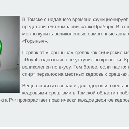
В Томске с недавнего времени функционирует
представителя компании «АлкоПрибор». В это
можно купить великолепные самогонные аппа
«Горыныч».
Первак от «Горыныча» крепок как сибирские м
«Royal» однозначно не уступит по крепости. Кр
великолепен по вкусу. Тем более, если насто
спирт первачок на местных кедровых орешках
Вещь восхитительная и для здоровья очень п
кедровыми орешками в Томской области пробл
кта РФ произрастает практически каждое десятое кедро