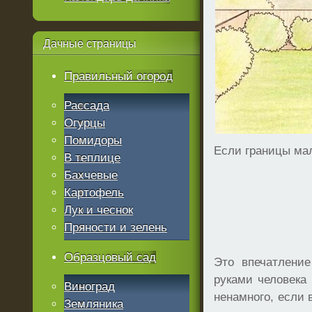
Дачные
страницы
Правильный огород
Рассада
Огурцы
Помидоры
Если границы мал
В теплице
Бахчевые
Картофель
Лук и чеснок
Пряности и зелень
Образцовый сад
Это впечатление
руками человека
Виноград
ненамного, если 
Земляника