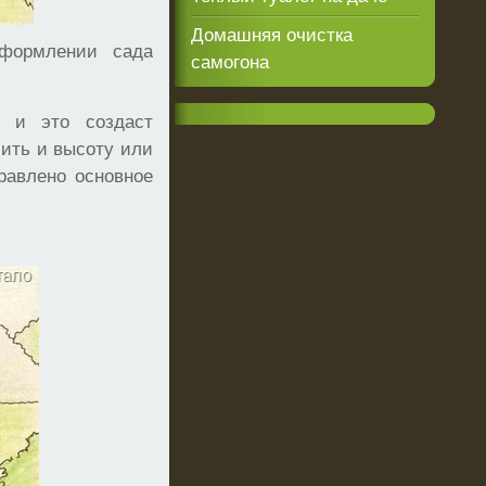
Домашняя очистка
формлении сада
самогона
, и это создаст
ить и высоту или
равлено основное