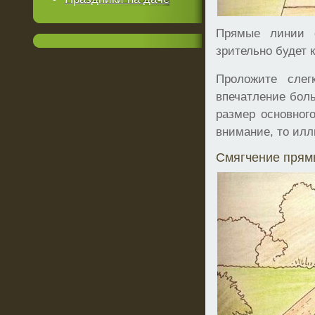
Прямые линии 
зрительно будет 
Проложите слег
впечатление бол
размер основног
внимание, то илл
Смягчение прям