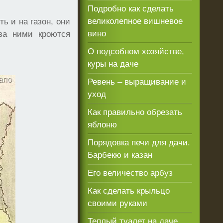
Подробно как сделать
великолепное вишневое
ь и на газон, они
вино
за ними кроются
О подсобном хозяйстве,
куры на даче
Ревень – выращивание и
уход
Как правильно обрезать
яблоню
Порядовка печи для дачи.
Барбекю и казан
Его величество арбуз
Как сделать крыльцо
своими руками
Теплый туалет на даче