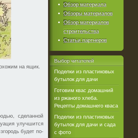
Обзор материала
Обзоры материалов
Обзор материалов
строительства
Статьи партнеров
Выбор
читателей
похожим на ящик.
Поделки из пластиковых
бутылок для дачи
Готовим квас домашний
из ржаного хлеба.
Рецепты домашнего кваса
родью, сделанной
Поделки из пластиковых
туация улучшится
бутылок для дачи и сада
згородь будет по-
с фото