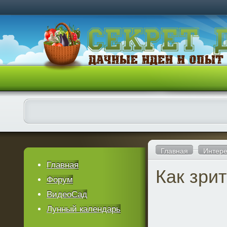
Главная
Интере
Главная
Как зри
Форум
ВидеоСад
Лунный календарь