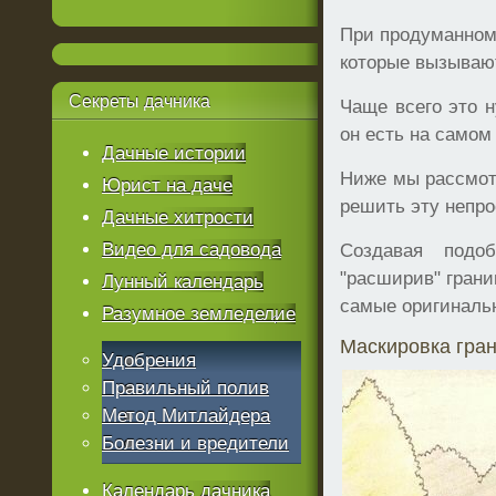
При продуманном
которые вызываю
Секреты
дачника
Чаще всего это 
он есть на самом
Дачные истории
Ниже мы рассмот
Юрист на даче
решить эту непро
Дачные хитрости
Видео для садовода
Создавая под
"расширив" грани
Лунный календарь
самые оригиналь
Разумное земледелие
Маскировка гран
Удобрения
Правильный полив
Метод Митлайдера
Болезни и вредители
Календарь дачника