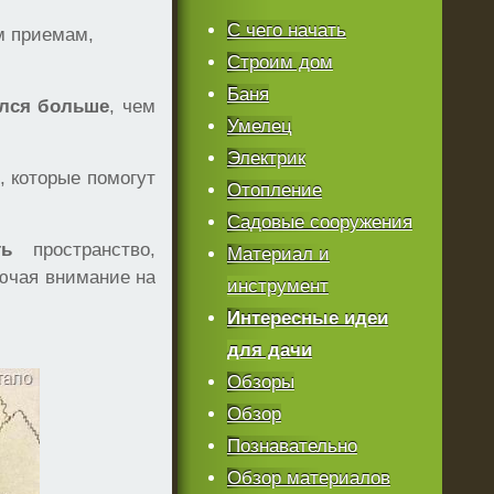
С чего начать
м приемам,
Строим дом
Баня
ался больше
, чем
Умелец
Электрик
 которые помогут
Отопление
Садовые сооружения
ть
пространство,
Материал и
лючая внимание на
инструмент
Интересные идеи
для дачи
Обзоры
Обзор
Познавательно
Обзор материалов