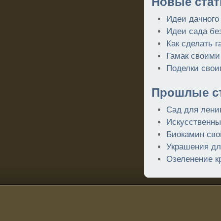
Новые стат
Идеи дачного
Идеи сада бе
Как сделать г
Гамак своими
Поделки свои
Прошлые ст
Сад для лени
Искусственны
Биокамин сво
Украшения дл
Озеленение к