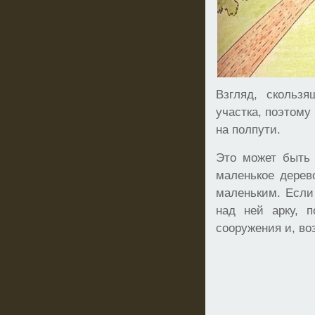
Взгляд, скольз
участка, поэтому
на полпути.
Это может быть 
маленькое дерев
маленьким. Если 
над ней арку, п
сооружения и, во