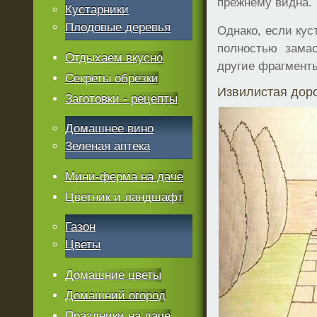
прежнему видна.
Кустарники
Плодовые деревья
Однако, если кус
полностью зама
Отдыхаем вкусно
другие фрагменты
Секреты обрезки
Извилистая доро
Заготовки - рецепты
Домашнее вино
Зеленая аптека
Мини-ферма на даче
Цветник и ландшафт
Газон
Цветы
Домашние цветы
Домашний огород
Праздники на даче