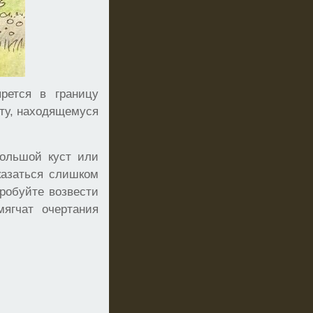
рется в границу
нту, находящемуся
большой куст или
казаться слишком
пробуйте возвести
мягчат очертания