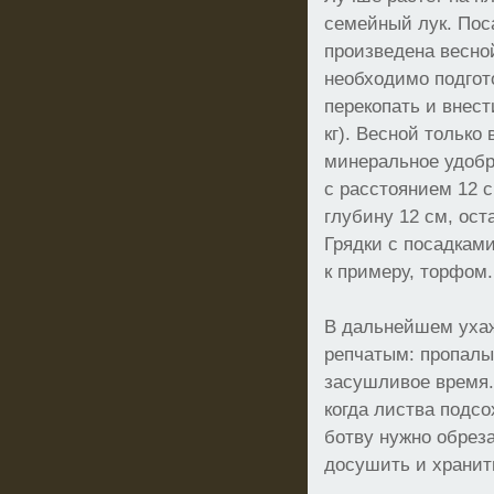
семейный лук. Пос
произведена весно
необходимо подгот
перекопать и внести
кг). Весной только
минеральное удоб
с расстоянием 12 
глубину 12 см, ос
Грядки с посадкам
к примеру, торфом.
В дальнейшем ухажи
репчатым: пропалы
засушливое время.
когда листва подсо
ботву нужно обреза
досушить и хранит