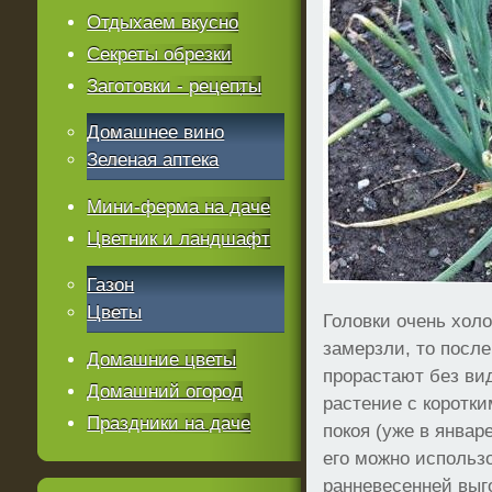
Отдыхаем вкусно
Секреты обрезки
Заготовки - рецепты
Домашнее вино
Зеленая аптека
Мини-ферма на даче
Цветник и ландшафт
Газон
Цветы
Головки очень хол
замерзли, то после
Домашние цветы
прорастают без ви
Домашний огород
растение с коротки
Праздники на даче
покоя (уже в январ
его можно использ
ранневесенней выг