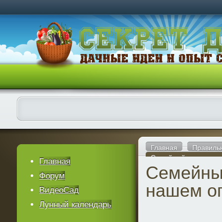
Главная
Правиль
Семейный лук на на
Главная
Семейны
Форум
нашем о
ВидеоСад
Лунный календарь