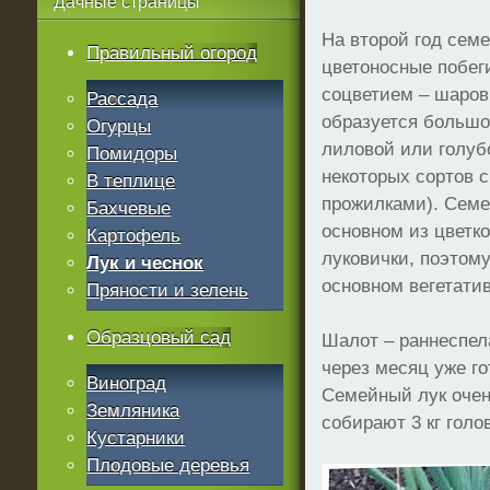
Дачные
страницы
На второй год сем
Правильный огород
цветоносные побег
соцветием – шаров
Рассада
образуется большо
Огурцы
лиловой или голубо
Помидоры
некоторых сортов 
В теплице
прожилками). Семе
Бахчевые
основном из цветк
Картофель
луковички, поэтом
Лук и чеснок
основном вегетатив
Пряности и зелень
Образцовый сад
Шалот – раннеспел
через месяц уже го
Виноград
Семейный лук очень
Земляника
собирают 3 кг голов
Кустарники
Плодовые деревья