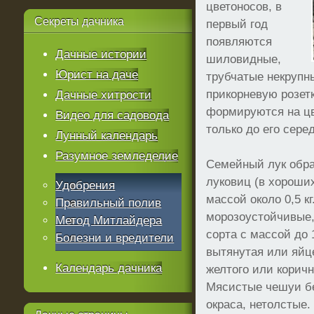
цветоносов, в
Секреты
дачника
первый год
появляются
Дачные истории
шиловидные,
Юрист на даче
трубчатые некрупн
прикорневую розет
Дачные хитрости
формируются на цв
Видео для садовода
только до его сере
Лунный календарь
Разумное земледелие
Семейный лук образ
луковиц (в хороши
Удобрения
массой около 0,5 к
Правильный полив
морозоустойчивые, 
Метод Митлайдера
сорта с массой до 
Болезни и вредители
вытянутая или яйц
Календарь дачника
желтого или коричн
Мясистые чешуи бе
окраса, нетолстые.