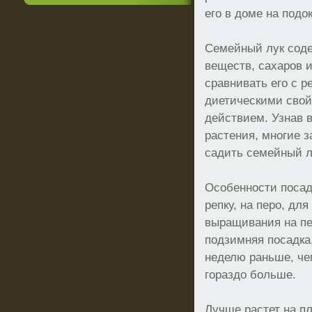
его в доме на подо
Семейный лук сод
веществ, сахаров 
сравнивать его с р
диетическими сво
действием. Узнав в
растения, многие з
садить семейный л
Особенности посадк
репку, на перо, для
выращивания на п
подзимняя посадка,
неделю раньше, чем
гораздо больше.
Лучше растет на п