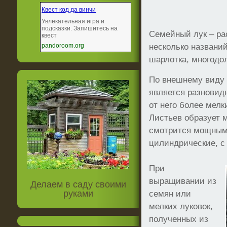
Квест код да винчи
Увлекательная игра и
подсказки. Запишитесь на
Семейный лук – ра
квест
pandoroom.org
несколько названий
шарлотка, многодо
По внешнему виду 
является разновид
от него более мел
Листьев образует м
смотрится мощным.
цилиндрические, с
При
выращивании из
Делаем в саду своими
руками
семян или
мелких луковок,
полученных из