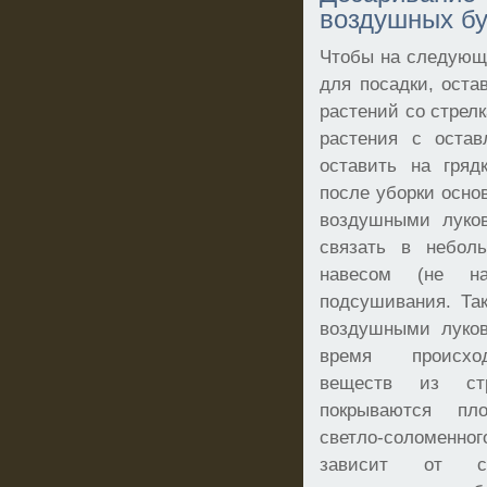
воздушных бу
Чтобы на следующи
для посадки, остав
растений со стрел
растения с остав
оставить на гряд
после уборки основ
воздушными луков
связать в небол
навесом (не н
подсушивания. Так
воздушными луков
время происхо
веществ из ст
покрываются пл
светло-соломенно
зависит от со