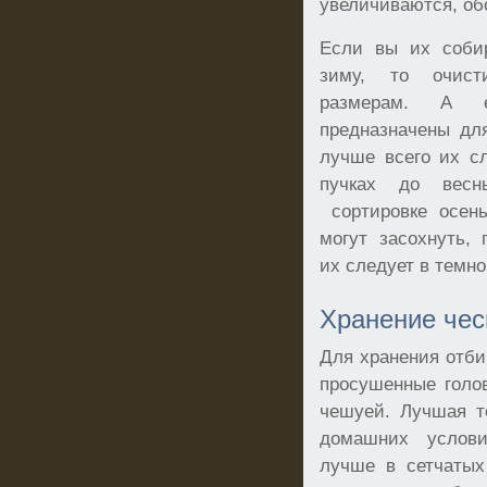
увеличиваются, об
Если вы их собир
зиму, то очист
размерам. А е
предназначены для
лучше всего их с
пучках до весн
сортировке осень
могут засохнуть, 
их следует в темн
Хранение чес
Для хранения отби
просушенные голо
чешуей. Лучшая т
домашних услови
лучше в сетчатых