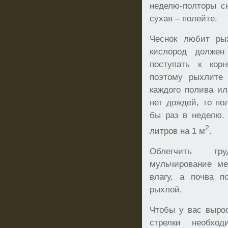
неделю-полторы с
сухая – полейте.
Чеснок любит ры
кислород должен
поступать к кор
поэтому рыхлите
каждого полива ил
нет дождей, то по
бы раз в неделю.
2
литров на 1 м
.
Облегчить тр
мульчирование ме
влагу, а почва п
рыхлой.
Чтобы у вас вырос
стрелки необхо