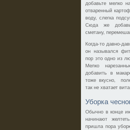
добавьте мелко н
отваренный картофе
воду, слегка подс
Сюда же добавь
сметану, перемешай
Когда-то давно-дав
он назывался фит
пор это одно из 
Мелко нарезанн
добавить в мака
тоже вкусно, поле
так не хватает вит
Уборка чесно
Обычно в конце и
начинают желтет
пришла пора уборк