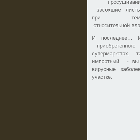
просушиван
засохшие листья
при темпе
относительной вла
И последнее… Из
приобретенного
супермаркетах, 
импортный - вы 
вирусные забол
участке.