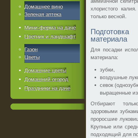
аммиачной селитры
Домашнее вино
хлористого калия
Зеленая аптека
только весной.
Мини-ферма на даче
Подготов
Цветник и ландшафт
материала
Газон
Для посадки испо
Цветы
материала:
зубки,
Домашние цветы
воздушные луко
Домашний огород
севок (однозубк
Праздники на даче
выращенные из
Отбирают тольк
здоровыми зубкам
проросшие лукови
Крупные или сред
подходящий для по