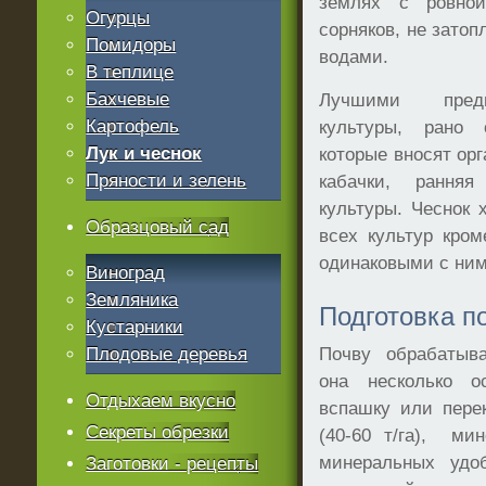
землях с ровной
Огурцы
сорняков, не зато
Помидоры
водами.
В теплице
Бахчевые
Лучшими предш
Картофель
культуры, рано
Лук и чеснок
которые вносят орг
Пряности и зелень
кабачки, ранняя
культуры. Чеснок
Образцовый сад
всех культур кром
одинаковыми с ни
Виноград
Земляника
Подготовка п
Кустарники
Плодовые деревья
Почву обрабатыва
она несколько о
Отдыхаем вкусно
вспашку или пере
Секреты обрезки
(40-60 т/га), ми
минеральных удоб
Заготовки - рецепты