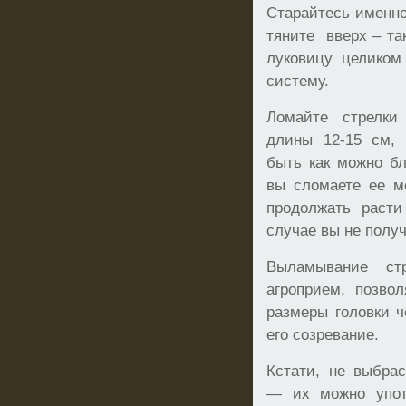
Старайтесь именно
тяните вверх – та
луковицу целиком
систему.
Ломайте стрелки 
длины 12-15 см,
быть как можно бл
вы сломаете ее м
продолжать расти
случае вы не получ
Выламывание ст
агроприем, позво
размеры головки ч
его созревание.
Кстати, не выбра
— их можно упот