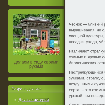
Чеснок — близкий 
выращивания не сл
овощной культуры,
посадки, ухода, уб
Различают стрелк
озимые и яровые со
Делаем в саду своими
биологических осо
руками
Нестрелкующийся ч
зубками, стрелку
воздушными луков
Секреты
дачника
сорта – это озимы
урожай при посадке
Дачные истории