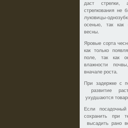
даст стрелки, 
стрелкования не б
луковицы-однозуб
осенью, так как
весны.
Яровые сорта чесн
как только появл
поле, так как о
влажности почв
вначале роста.
При задержке с п
развитие расте
ухудшаются товарн
Если посадочный
сохранить при т
высадить рано ве