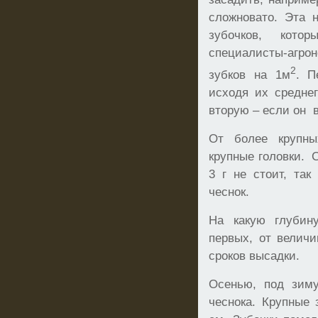
сложновато. Эта 
зубочков, кото
специалисты-агро
2
зубков на 1м
. П
исходя их среднег
вторую – если он в
От более крупны
крупные головки. 
3 г не стоит, так
чеснок.
На какую глубину
первых, от величи
сроков высадки.
Осенью, под зим
чеснока. Крупные