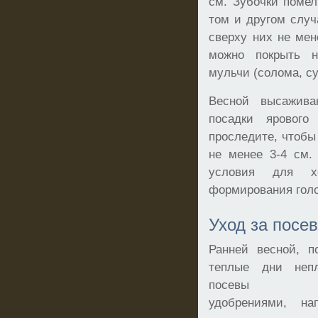
см. Зубочки помел
том и другом случ
сверху них не мен
можно покрыть 
мульчи (солома, су
Весной высажива
посадки ярового
проследите, чтобы
не менее 3-4 см.
условия для хо
формирования гол
Уход за посе
Ранней весной, п
теплые дни неп
посевы че
удобрениями, на