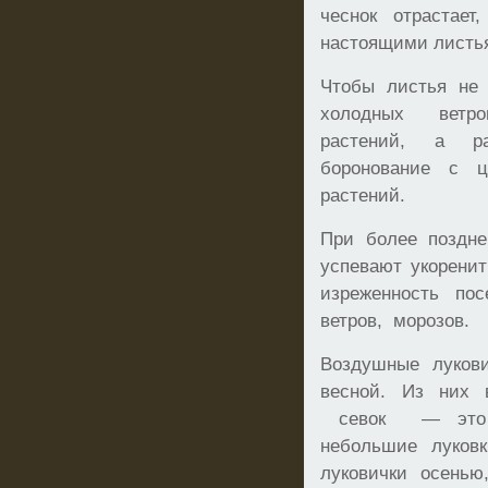
чеснок отрастае
настоящими листь
Чтобы листья не 
холодных ветро
растений, а ра
боронование с 
растений.
При более поздне
успевают укорени
изреженность по
ветров, морозов.
Воздушные луков
весной. Из них в
севок — это н
небольшие луков
луковички осенью