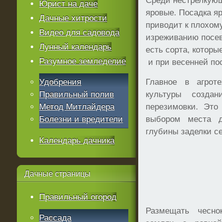
Среди нестрелкующ
Юрист на даче
яровые. Посадка я
Дачные хитрости
приводит к плохом
Видео для садовода
изреживанию посев
Лунный календарь
есть сорта, которы
Разумное земледелие
и при весенней по
Удобрения
Главное в агрот
Правильный полив
культуры созда
Метод Митлайдера
перезимовки. Это
Болезни и вредители
выбором места д
глубины заделки с
Календарь дачника
Дачные
страницы
Правильный огород
Размещать чесно
Рассада