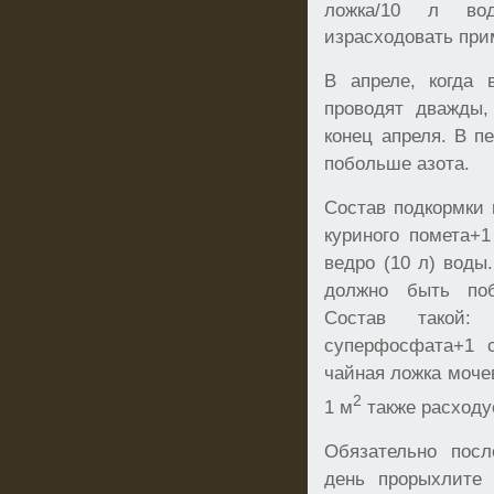
ложка/10 л в
израсходовать при
В апреле, когда 
проводят дважды,
конец апреля. В п
побольше азота.
Состав подкормки
куриного помета+1
ведро (10 л) воды
должно быть по
Состав такой:
суперфосфата+1 с
чайная ложка мочев
2
1 м
также расходу
Обязательно пос
день прорыхлите 