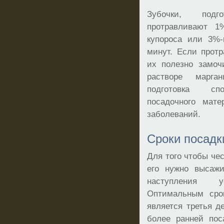
Зубочки, подг
протравливают 1
купороса или 3%-
минут. Если протр
их полезно замоч
растворе марган
подготовка спо
посадочного мате
заболеваний.
Сроки посадк
Для того чтобы чес
его нужно высажи
наступления ус
Оптимальным сро
является третья д
более ранней пос