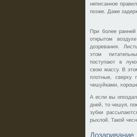
неписанное правил
позже. Даже задерж
При более ранней
открытом воздух
дозревания. Лист
этом питательн
поступают в луко
свою массу. В это
плотные, сверху 
чешуйками, хороше
А если вы опоздал
дней, то чешуя, по
зубки рассыпаютс
рыхлой. Такой чесн
Дозарива