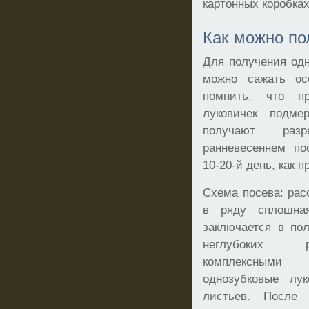
картонных коробках
Как можно по
Для получения од
можно сажать ос
помнить, что п
луковичек подме
получают раз
ранневесеннем по
10-20-й день, как 
Схема посева: рас
в ряду сплошная
заключается в по
неглубоких р
комплексными
однозубковые лу
листьев. После 