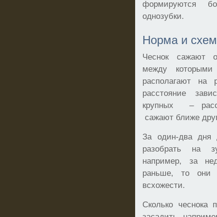
формируются бо
однозубки.
Норма и схем
Чеснок сажают о
между которыми
располагают на 
расстояние зав
крупных – расс
сажают ближе друг
За один-два дня 
разобрать на з
например, за н
раньше, то они 
всхожести.
Сколько чеснока 
засадить, например