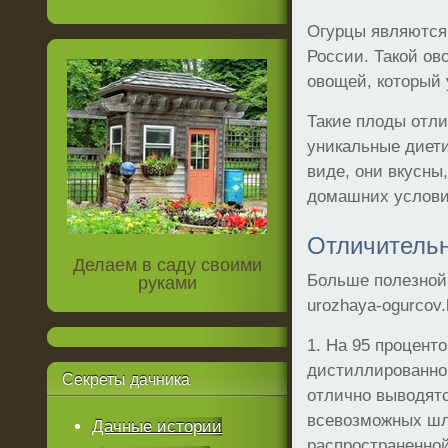
Огурцы являются
России. Такой ов
овощей, который 
Такие плоды отли
уникальные диети
виде, они вкусны
домашних услови
Отличительн
Делаем в саду своими
Больше полезной и
руками
urozhaya-ogurcov.
1. На 95 процент
дистиллированной
Секреты
дачника
отлично выводятс
всевозможных шл
Дачные истории
распространенной