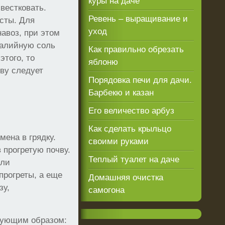
куры на даче
вестковать.
Ревень – выращивание и
усты. Для
уход
авоз, при этом
 калийную соль
Как правильно обрезать
этого, то
яблоню
чву следует
Порядовка печи для дачи.
Барбекю и казан
Его величество арбуз
Как сделать крыльцо
мена в грядку.
своими руками
 прогретую почву.
Теплый туалет на даче
сли
прогреты, а еще
Домашняя очистка
зу,
самогона
едующим образом: