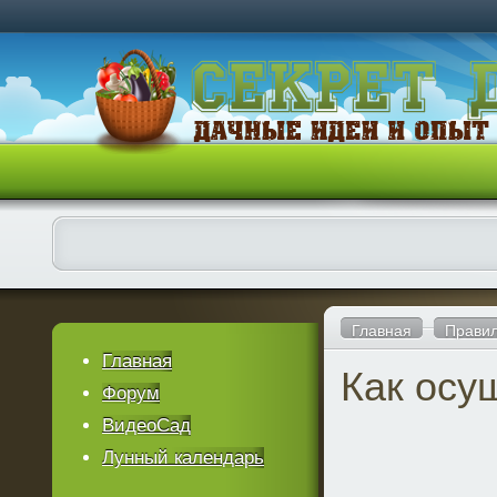
Главная
Правил
Главная
Как осу
Форум
ВидеоСад
Лунный календарь