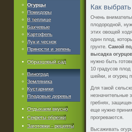
Огурцы
Как выбрать
Помидоры
Очень внимательн
В теплице
плодородной, нуж
Бахчевые
этих овощей ходя
Картофель
один плод, котор
Лук и чеснок
грунте.
Самой по
Пряности и зелень
высадка огурцов
нужно быть готов
Образцовый сад
10 градусов плод
Виноград
шейки, и огурец п
Земляника
Для такой сельс
Кустарники
незначительные з
Плодовые деревья
гребнях, защищен
Отдыхаем вкусно
еще нужно приним
Секреты обрезки
прогреваются.
Заготовки - рецепты
Высаживать огурц