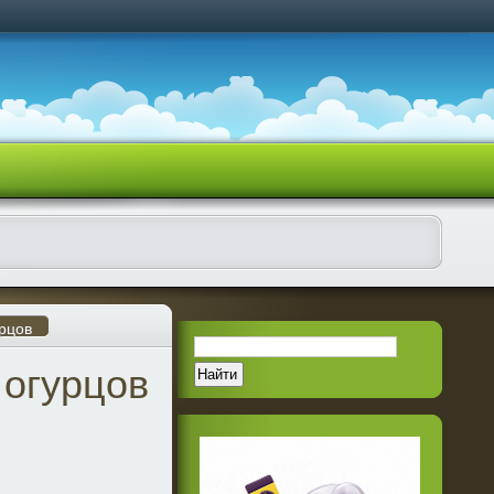
рцов
 огурцов