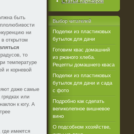
Статьи партнеров
олжна быть
Выбор
читателей
теплолюбивости
Поделки из пластиковых
онкуренцию ни
бутылок для дачи
 в открытом
вляться
Готовим квас домашний
радусов, то
из ржаного хлеба.
при температуре
Рецепты домашнего кваса
ей и корневой
Поделки из пластиковых
бутылок для дачи и сада
ляют даже самые
с фото
 грядках или
Подробно как сделать
аклон к югу. А
великолепное вишневое
трее
вино
О подсобном хозяйстве,
 где имеется