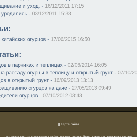
щивание и уход. -
16/12/2011 17:15
 уродились -
03/12/2011 15:33
ьи:
китайских огурцов -
17/06/2015 16:50
атьи:
ов в парниках и теплицах -
02/06/2014 16:05
на рассаду огурцы в теплицу и открытый грунт -
07/10/2
ов в открытый грунт -
16/09/2013 13:13
ращиванию огурцов на даче -
27/05/2013 09:49
едители огурцов -
07/10/2012 03:43
||
Карта сайта
При копировании материалов сайта ставьте, пожалуйста, активную обратную ссылку.