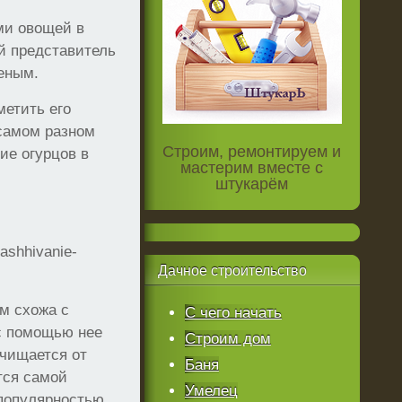
ми овощей в
й представитель
леным.
метить его
 самом разном
Строим, ремонтируем и
ие огурцов в
мастерим вместе с
штукарём
ashhivanie-
Дачное
строительство
ом схожа с
С чего начать
 с помощью нее
Строим дом
очищается от
Баня
тся самой
Умелец
 популярностью