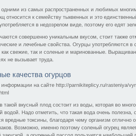
 одними из самых распространенных и любимых многи
ощ относится к семейству тыквенных и это единственны
употребляется в недозрелом виде, поэтому его едят зе
чаются совершенно уникальным вкусом, стоит также от
ческие и лечебные свойства. Огурцы употребляются в
, как свежие, так и соленые и маринованные. Выращиван
ях не вызывает труда.
ые качества огурцов
нформации на сайте http://parnikiteplicy.ru/rasteniya/vyr
html
ов такой вкусный плод состоит из воды, которая во мног
 водой. Надо отметить, что такая вода очень полезна,
я вредные токсины, благодаря чему организм отлично 
аков. Возможно, именно поэтому соленый огурец являе
 закуской, а огуречный рассол пользуется наибольшей