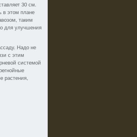
тавляет 30 см.
ь в этом плане
авозом, таким
то для улучшения
ссаду. Надо не
язи с этим
орневой системой
регнойные
е растения,