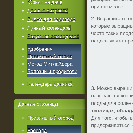
Юрист на даче
при похмелье.
Дачные хитрости
2. Выращивать ог
Видео для садовода
которые выращива
Лунный календарь
черта таких плод
Разумное земледелие
плодов может пр
Удобрения
Правильный полив
Метод Митлайдера
Болезни и вредители
Календарь дачника
3. Можно выращив
называются корни
плоды для солен
Дачные
страницы
теплицах, облад
Правильный огород
Для того, чтобы 
придерживаться 
Рассада