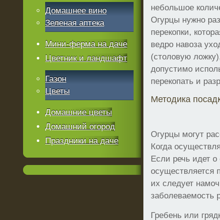
небольшое количе
Домашнее вино
Огурцы нужно раз
Зеленая аптека
перекопки, котор
Мини-ферма на даче
ведро навоза ухо
(столовую ложку),
Цветник и ландшафт
допустимо исполь
Газон
перекопать и раз
Цветы
Методика посадк
Домашние цветы
Домашний огород
Огурцы могут рас
Праздники на даче
Когда осуществляе
Если речь идет о
осуществляется п
их следует намоч
заболеваемость р
Гребень или гряд