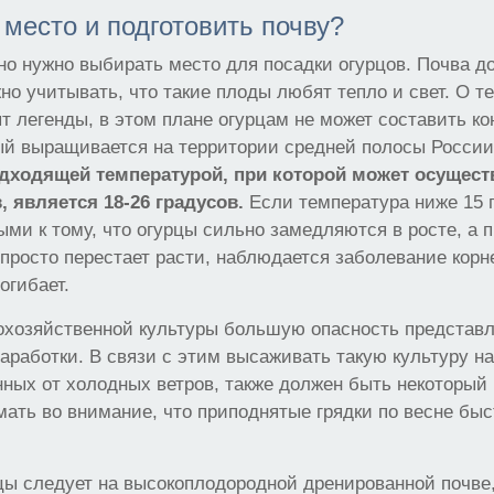
 место и подготовить почву?
о нужно выбирать место для посадки огурцов. Почва д
но учитывать, что такие плоды любят тепло и свет. О 
т легенды, в этом плане огурцам не может составить к
ый выращивается на территории средней полосы России
дходящей температурой, при которой может осущест
, является 18-26 градусов.
Если температура ниже 15 г
ыми к тому, что огурцы сильно замедляются в росте, а 
 просто перестает расти, наблюдается заболевание корн
огибает.
кохозяйственной культуры большую опасность представ
аработки. В связи с этим высаживать такую культуру на
ных от холодных ветров, также должен быть некоторый н
ать во внимание, что приподнятые грядки по весне быс
ы следует на высокоплодородной дренированной почве,