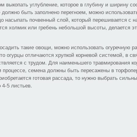
м выкопать углубление, которое в глубину и ширину сос
 должно быть заполнено перегноем, можно использоват
до насыпать почвенный слой, который перешивается с н
тся холмик или гребень небольшой высоты, делается э
посадить такие овощи, можно использовать огуречную ра
что огурцы отличаются хрупкой корневой системой, в св
ствляется с трудом. Для наименьшего травмирования к
м процессе, семена должны быть пересажены в торфопе
риобретается готовая рассада, то нужно выбрать сильны
 4-5 листьев.