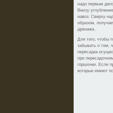
надо первым дело
Внизу углубление
навоз. Сверху на
образом, получае
дренажа.
Для того, чтобы 
забывать о том, 
пересадка осуще
при пересадочно
горшочки. Если п
которые имеют по