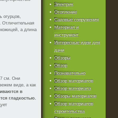
Электрик
Отопление
ь огурцов,
Садовые сооружения
е. Отличительная
Материал и
 кожицей, а длина
инструмент
Интересные идеи для
дачи
Обзоры
Обзор
Познавательно
7 см. Они
Обзор материалов
ежем виде, а как
Обзор материала
иваются в
Обзоры материалов
тся гладкостью.
Обзор материалов
дует
строительства