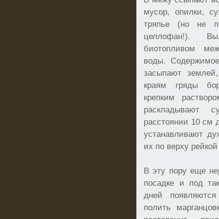
мусор, опилки, с
тряпье (но не п
целлофан!). В
биотопливом ме
воды. Содержимое
засыпают землей
краям гряды бор
крепким растворо
раскладывают с
расстоянии 10 см д
устанавливают ду
их по верху рейкой
В эту пору еще не
посадке и под та
дней появляютс
полить марганцовк