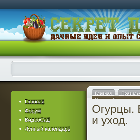
Главная
Правиль
Огурцы. Выращивание
Главная
Огурцы.
Форум
и уход.
ВидеоСад
Лунный календарь