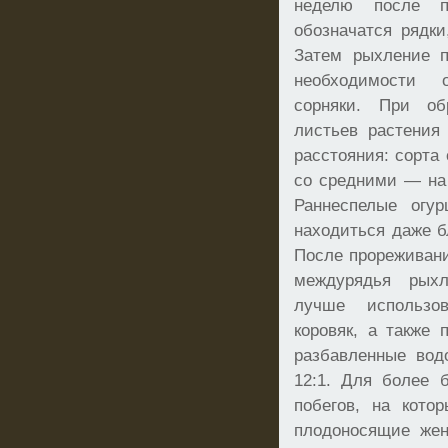
неделю после п
обозначатся рядк
Затем рыхление п
необходимости 
сорняки. При об
листьев растения
расстояния: сорта 
со средними — на
Раннеспелые огу
находиться даже б
После прореживан
междурядья рыхл
лучше использо
коровяк, а также 
разбавленные вод
12:1. Для более 
побегов, на кото
плодоносящие жен