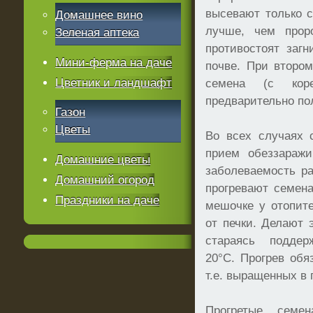
высевают только с
Домашнее вино
лучше, чем прор
Зеленая аптека
противостоят заг
Мини-ферма на даче
почве. При второ
Цветник и ландшафт
семена (с кор
предварительно по
Газон
Цветы
Во всех случаях 
прием обеззаражи
Домашние цветы
заболеваемость р
Домашний огород
прогревают семен
Праздники на даче
мешочке у отопит
от печки. Делают 
стараясь поддер
20°С. Прогрев обя
т.е. выращенных в
Прогретые семе