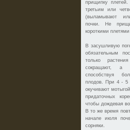
прищипку плетей.
третьим или четв
(выламывают ил
почки. Не прищ
короткими плетями
В засушливую пог
обязательным по
только растени
сокращают, а 
способствуя бо
плодов. При 4 - 5
окучивают мотыгой
придаточных коре
чтобы дождевая во
В то же время пов
начале июля поч
сорняки.