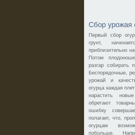
Сбор урожая 
Первый сбор огур
грунт, начина
приблизительно на
Потом плодоноше
разгар собирать 
Беспорядочные, р
урожай и качест
огурца каждая плет
нарастить новы
обретают товар
ошибку совершае
полагает, что, про
огурцам возмо
побольше. Напр