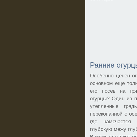
Ранние огурц
Особенно ценен ог
основном еще тол
его посев на гря
огурцы? Один из 
утепленные гря
перекопанной с осе
где намечается 
глубокую межу глу
В межу ссыпают вс