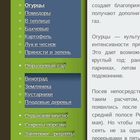
Огурцы
создает благопри
Помидоры
получают дополни
В теплице
газ.
Бахчевые
Картофель
Огурцы — культу
Лук и чеснок
интенсивности пр
Пряности и зелень
Это дает возмож
круглый год: ра
Образцовый сад
парниках, лето
подоконнике.
Виноград
Земляника
Посев непосредст
Кустарники
таким расчето
Плодовые деревья
появились после 
средней полосе Р
Отдыхаем вкусно
мая). Но чтобы п
Секреты обрезки
сеять не за оди
Заготовки - рецепты
перерывами в пять