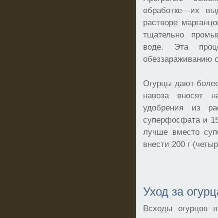
обработке—их вы
растворе марганцо
тщательно промы
воде. Эта проц
обеззараживанию 
Огурцы дают более
навоза вносят 
удобрения из р
суперфосфата и 15
лучше вместо суп
внести 200 г (четыр
Уход за огур
Всходы огурцов п