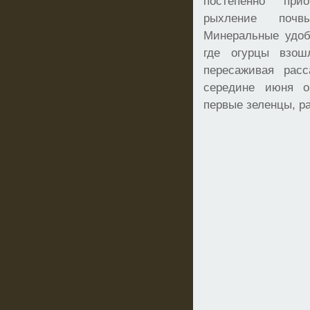
постепенно при
рыхление почвы
Минеральные удоб
где огурцы взош
пересаживая рас
середине июня о
первые зеленцы, р