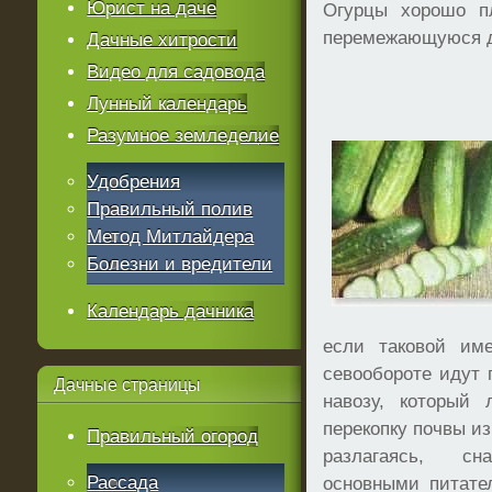
Юрист на даче
Огурцы хорошо пл
перемежающуюся 
Дачные хитрости
Видео для садовода
Лунный календарь
Разумное земледелие
Удобрения
Правильный полив
Метод Митлайдера
Болезни и вредители
Календарь дачника
если таковой име
севообороте идут 
Дачные
страницы
навозу, который
перекопку почвы из 
Правильный огород
разлагаясь, с
Рассада
основными питате