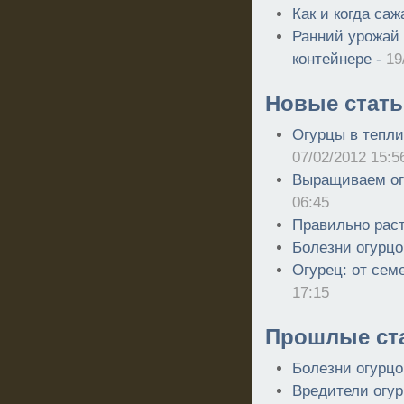
Как и когда са
Ранний урожай 
контейнере -
19
Новые стать
Огурцы в тепли
07/02/2012 15:5
Выращиваем ог
06:45
Правильно рас
Болезни огурцо
Огурец: от сем
17:15
Прошлые ст
Болезни огурцо
Вредители огур