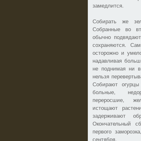
замедлится.
Собирать же зе
Собранные во в
обычно подвядают
сохраняются. Сам
осторожно и умел
надавливая больш
не поднимая ни в
нельзя перевертыв
Собирают огурцы
больные, недор
переросшие, же
истощают растен
задерживают об
Окончательный сб
первого заморозк
сентября.