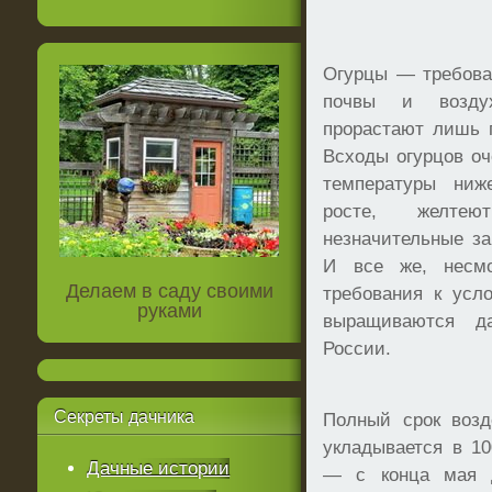
Огурцы — требова
почвы и возду
прорастают лишь 
Всходы огурцов о
температуры ниж
росте, желте
незначительные за
И все же, несм
Делаем в саду своими
требования к усл
руками
выращиваются д
России.
Секреты
дачника
Полный срок возд
укладывается в 10
Дачные истории
— с конца мая д