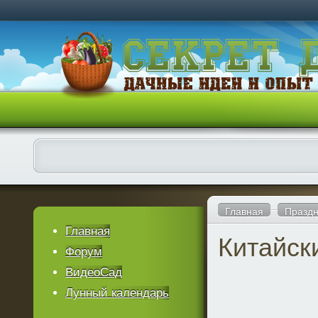
Главная
Праздн
Главная
Китайск
Форум
ВидеоСад
Лунный календарь