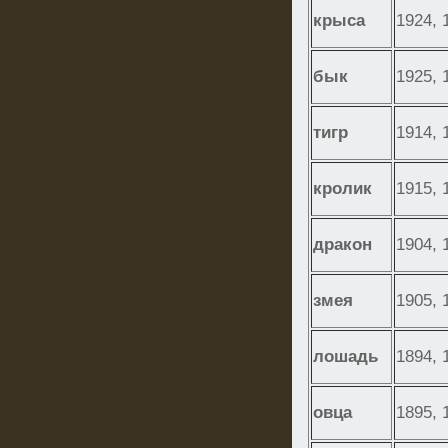
крыса
1924, 
бык
1925, 
тигр
1914, 
кролик
1915, 
дракон
1904, 
змея
1905, 
лошадь
1894, 
овца
1895, 