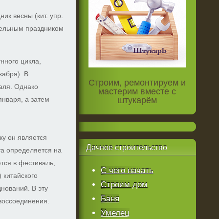
ик весны (кит. упр.
тельным праздником
нного цикла,
кабря). В
Строим, ремонтируем и
аля. Однако
мастерим вместе с
января, а затем
штукарём
у он является
Дачное
строительство
та определяется на
тся в фестиваль,
С чего начать
 китайского
Строим дом
нований. В эту
Баня
воссоединения.
Умелец