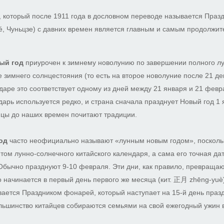
 который после 1911 года в дословном переводе называется Праздн
é, Чуньцзе) с давних времен является главным и самым продолжи
ый год
приурочен к зимнему новолунию по завершении полного лу
 зимнего солнцестояния (то есть на второе новолуние после 21 де
даре это соответствует одному из дней между 21 января и 21 февр
арь используется редко, и страна сначала празднует Новый год 1 
цы до наших времен почитают традиции.
од
часто неофициально называют «лунным новым годом», поскольк
ом лунно-солнечного китайского календаря, а сама его точная да
Обычно празднуют 9-10 февраля. Эти дни, как правило, превращаю
 начинается в первый день первого же месяца (кит. 正月 zhēng-yuè)
вается Праздником фонарей, который наступает на 15-й день празд
льшинство китайцев собираются семьями на свой ежегодный ужин 