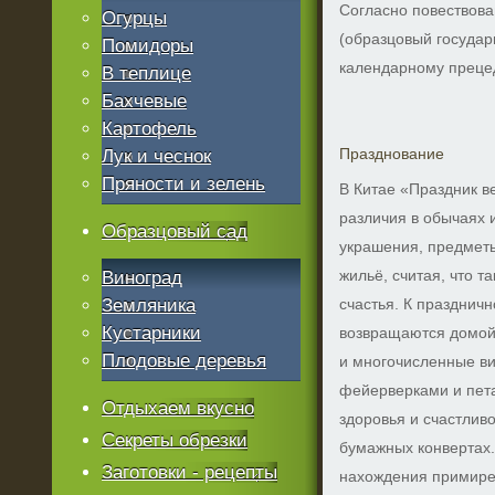
Согласно повествова
Огурцы
(образцовый государ
Помидоры
календарному преце
В теплице
Бахчевые
Картофель
Празднование
Лук и чеснок
Пряности и зелень
В Китае «Праздник в
различия в обычаях и
Образцовый сад
украшения, предметы
жильё, считая, что 
Виноград
Земляника
счастья. К праздничн
Кустарники
возвращаются домой,
Плодовые деревья
и многочисленные ви
фейерверками и пет
Отдыхаем вкусно
здоровья и счастливо
Секреты обрезки
бумажных конвертах.
Заготовки - рецепты
нахождения примирен