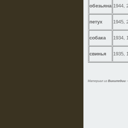
обезьяна
1944, 
петух
1945, 
собака
1934, 
свинья
1935, 
Материал из
Википедии
—