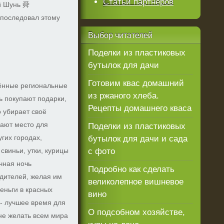
Статьи партнеров
ый Шунь 舜
 последовал этому
Выбор
читателей
Поделки из пластиковых
бутылок для дачи
Готовим квас домашний
лённые региональные
из ржаного хлеба.
ь покупают подарки,
Рецепты домашнего кваса
 убирает своё
дают место для
Поделки из пластиковых
гих городах,
бутылок для дачи и сада
виньи, утки, курицы
с фото
чная ночь
Подробно как сделать
дителей, желая им
великолепное вишневое
еньги в красных
вино
 - лучшее время для
О подсобном хозяйстве,
не желать всем мира