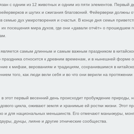
язан с одним из 12 животных и одним из пяти элементов. Первый д
фейерверков и шутих и сжигания благовоний. Фейерверки должны от
в семью дух умиротворения и счастья. В конце дня семья приветс
 их посещения мира духов, где они «давали отчёт» о прошедшем го
ам.
д является самым длинным и самым важным праздником в китайско
 праздника относится к древним временам, и в нынешней форме о
ние к мифам, верованиям и традициям, сохранившимся в китайском
нием того, как люди вели себя и во что они верили на протяжении
 в этот первый весенний день происходит пробуждение природы, 
одового цикла, оживают земля и хранимые ей ростки жизни. Этот п
 но и для национальных меньшинств. Его отмечают маньчжуры, монг
дауры, дунцы, лияне и другие этнические сообщества.