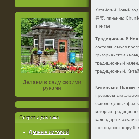
Китайский Новый год,
春节, пиньинь: Chūnji
в Китае.
Традиционный Нов
состоявшемуся после
григорианском кален
традиционный календ
традиционный. Китай
Делаем в саду своими
руками
Китайский Новый г
производным элемент
основе лунных фаз. 
который традиционно
Секреты
дачника
календаря и заканчи
новогоднюю пору бо
Дачные истории