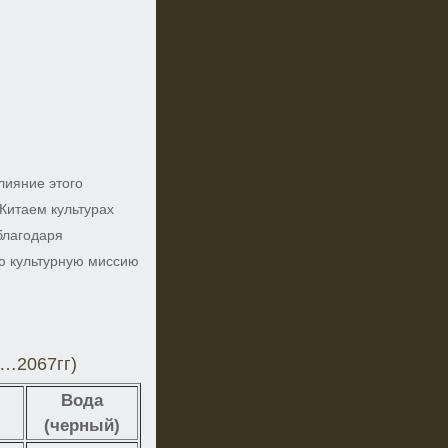
лияние этого
Китаем культурах
 благодаря
ою культурную миссию
8…2067гг)
Вода
(черный)