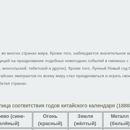
 во многих странах мира. Кроме того, наблюдается значительное в
диций на празднование подобных новогодних событий в смежных с 
, монгольской, тибетской и других). Кроме того, Лунный Новый год
айских эмигрантов по всему миру стал праздноваться и играть св
 Китая странах.
ица соответствия годов китайского календаря (188
ево (сине-
Огонь
Земля
Металл
елёный)
(красный)
(жёлтый)
(белый)