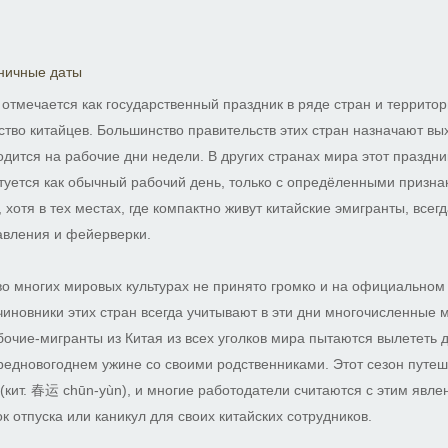
ничные даты
 отмечается как государственный праздник в ряде стран и территор
ство китайцев. Большинство правительств этих стран назначают вы
дится на рабочие дни недели. В других странах мира этот праздни
уется как обычный рабочий день, только с опредёленными призна
 хотя в тех местах, где компактно живут китайские эмигранты, всег
авления и фейерверки.
 во многих мировых культурах не принято громко и на официальном
 чиновники этих стран всегда учитывают в эти дни многочисленные
абочие-мигранты из Китая из всех уголков мира пытаются вылететь 
редновогоднем ужине со своими родственниками. Этот сезон путеш
(кит. 春运 chūn-yùn), и многие работодатели считаются с этим явле
 отпуска или каникул для своих китайских сотрудников.