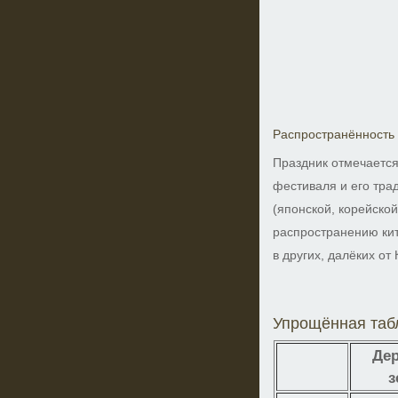
Распространённость
Праздник отмечается
фестиваля и его тра
(японской, корейской
распространению кит
в других, далёких от
Упрощённая табл
Дер
з