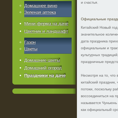
и счастья.
Домашнее вино
Зеленая аптека
Официальные празд
Мини-ферма на даче
Китайский Новый год
Цветник и ландшафт
значительное количе
дата праздника прихо
Газон
официальным и тракт
Цветы
культурных традиций,
Домашние цветы
праздничные предст
Домашний огород
Праздники на даче
Несмотря на то, что
китайский праздник,
потоки, поскольку р
воссоединиться на п
называется Чуньюнь 
как официальный срок