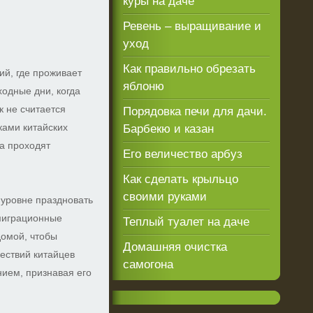
куры на даче
Ревень – выращивание и
уход
Как правильно обрезать
ий, где проживает
яблоню
ходные дни, когда
к не считается
Порядовка печи для дачи.
ками китайских
Барбекю и казан
да проходят
Его величество арбуз
Как сделать крыльцо
своими руками
 уровне праздновать
 миграционные
Теплый туалет на даче
домой, чтобы
Домашняя очистка
ествий китайцев
самогона
нием, признавая его