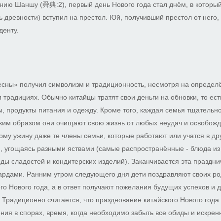
нию Шаншу (舜典:2), первый день Нового года стал днём, в котор
ь древности) вступил на престол. Юй, получивший престол от него,
денту.
есны» получил символизм и традиционность, несмотря на опреде
 традициях. Обычно китайцы тратят свои деньги на обновки, то ест
, продукты питания и одежду. Кроме того, каждая семья тщательно
таким образом они очищают свою жизнь от любых неудач и освобож
ому ужину даже те члены семьи, которые работают или учатся в дру
 угощаясь разными яствами (самые распространённые - блюда из с
ды сладостей и кондитерских изделий). Заканчивается эта праздни
ардами. Ранним утром следующего дня дети поздравляют своих ро
го Нового года, а в ответ получают пожелания будущих успехов и д
 Традиционно считается, что празднование китайского Нового года
ия в спорах, время, когда необходимо забыть все обиды и искрен