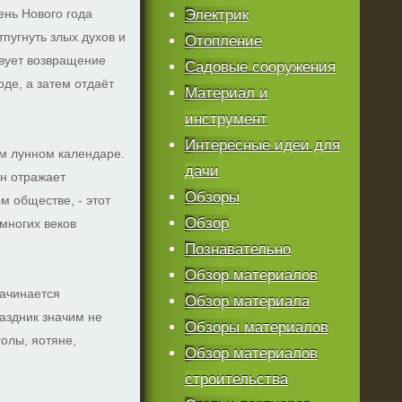
ень Нового года
Электрик
пугнуть злых духов и
Отопление
твует возвращение
Садовые сооружения
де, а затем отдаёт
Материал и
инструмент
Интересные идеи для
м лунном календаре.
дачи
н отражает
Обзоры
 обществе, - этот
Обзор
 многих веков
Познавательно
Обзор материалов
начинается
Обзор материала
раздник значим не
Обзоры материалов
олы, яотяне,
Обзор материалов
строительства