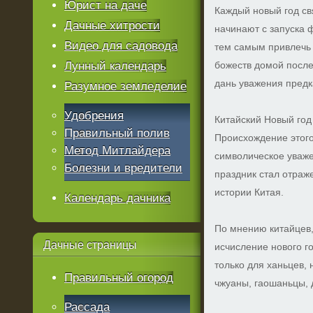
Юрист на даче
Каждый новый год св
Дачные хитрости
начинают с запуска 
Видео для садовода
тем самым привлечь 
Лунный календарь
божеств домой после
дань уважения предк
Разумное земледелие
Удобрения
Китайский Новый го
Правильный полив
Происхождение этого
Метод Митлайдера
символическое уваже
Болезни и вредители
праздник стал отраже
истории Китая.
Календарь дачника
По мнению китайцев,
Дачные
страницы
исчисление нового г
только для ханьцев,
Правильный огород
чжуаны, гаошаньцы, 
Рассада