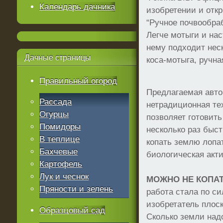
Календарь дачника
изобретении и отк
“Ручное почвообра
Легче мотыги и нас
нему подходит нес
Дачные
страницы
коса-мотыга, ручна
Правильный огород
Предлагаемая авто
Рассада
нетрадиционная те
Огурцы
позволяет готовить
Помидоры
несколько раз быст
В теплице
копать землю лопа
Бахчевые
биологическая акт
Картофель
Лук и чеснок
МОЖНО НЕ КОПАТ
Пряности и зелень
работа стала по си
изобретатель плос
Образцовый сад
Сколько земли над