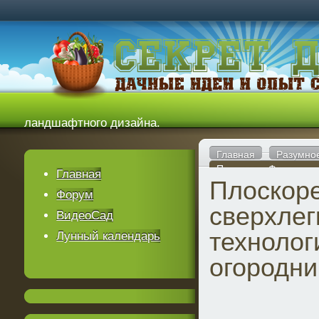
ландшафтного дизайна.
Главная
Разумно
Плоскорез Фокина - с
Главная
Плоскоре
огородничества.
Форум
сверхлег
ВидеоСад
технолог
Лунный календарь
огородни