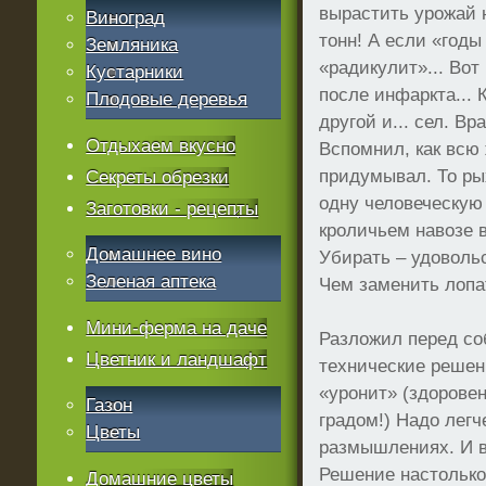
вырастить урожай н
Виноград
тонн! А если «годы
Земляника
«радикулит»... Вот
Кустарники
после инфаркта... 
Плодовые деревья
другой и... сел. В
Отдыхаем вкусно
Вспомнил, как всю
придумывал. То рых
Секреты обрезки
одну человеческую 
Заготовки - рецепты
кроличьем навозе в
Домашнее вино
Убирать – удовольс
Зеленая аптека
Чем заменить лопа
Мини-ферма на даче
Разложил перед со
Цветник и ландшафт
технические решен
«уронит» (здорове
Газон
градом!) Надо легч
Цветы
размышлениях. И в
Решение настольк
Домашние цветы