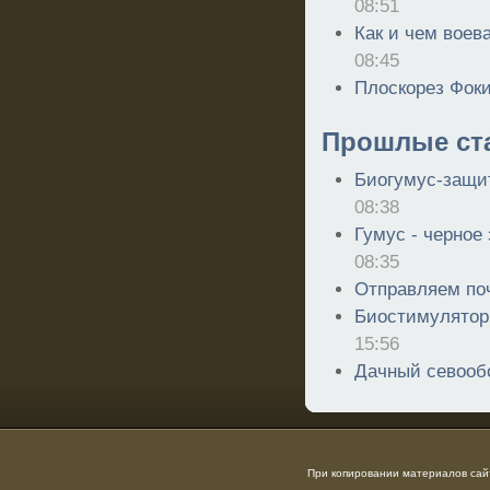
08:51
Как и чем воев
08:45
Плоскорез Фок
Прошлые ст
Биогумус-защит
08:38
Гумус - черное
08:35
Отправляем поч
Биостимулятор
15:56
Дачный севооб
При копировании материалов сайт