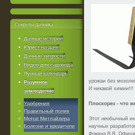
Секреты
дачника
Дачные истории
Юрист на даче
Дачные хитрости
Видео для садовода
Лунный календарь
урожаи без мозолей
Разумное
И никакой химии!!!
земледелие
Удобрения
Плоскорез - что ж
Правильный полив
Метод Митлайдера
Этот необычный ин
Болезни и вредители
научных разработо
Фокина В.В. Офиц