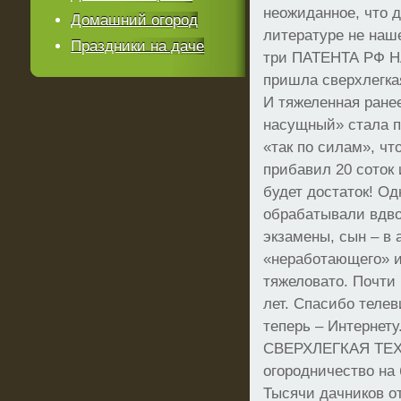
неожиданное, что 
Домашний огород
литературе не наш
Праздники на даче
три ПАТЕНТА РФ 
пришла сверхлегка
И тяжеленная ране
насущный» стала п
«так по силам», что
прибавил 20 соток 
будет достаток! О
обрабатывали вдво
экзамены, сын – в 
«неработающего» и
тяжеловато. Почти
лет. Спасибо телев
теперь – Интерне
СВЕРХЛЕГКАЯ ТЕХ
огородничество на
Тысячи дачников о