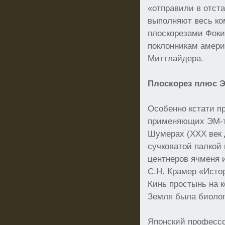
«отправили в отст
выполняют весь ко
плоскорезами Фоки
поклонникам амери
Миттлайдера.
Плоскорез плюс Э
Особенно кстати п
применяющих ЭМ-т
Шумерах (ХХХ век 
сучковатой палкой 
центнеров ячменя и
С.Н. Крамер «Исто
Кинь простынь на к
Земля была биолог
Японский профессо