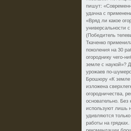
пишут: «Современн
удачна с применен
«Вряд ли какое ого
универсальности с 
(Победитель телеви
Ткаченко применила
поколения на 30 ра
огороднику чего-н
земле с наукой»? Д
урожаев по-шумерс
Брошюру «К земле с
изложена сверхлег
огородничества, р
основательно. Без 
используют лишь н
удивляются только
работы на грядках.
рекомендации брош