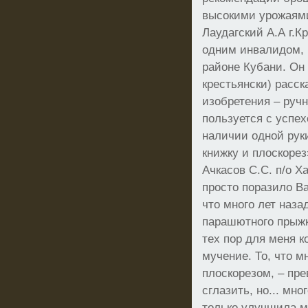
высокими урожаями
Лаудагский А.А г.К
одним инвалидом,
районе Кубани. Он
крестьянски) расск
изобретения – ручн
пользуется с успех
наличии одной рук
книжку и плоскорез
Ачкасов С.С. п/о Ха
просто поразило В
что много лет наз
парашютного прыжк
тех пор для меня 
мучение. То, что 
плоскорезом, – пр
сглазить, но... мн
только улучшила м