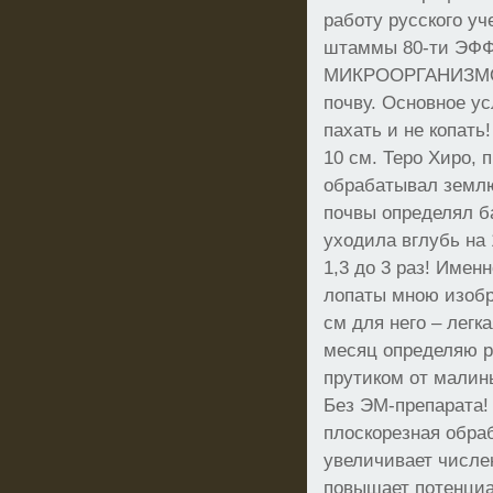
работу русского уч
штаммы 80-ти Э
МИКРООРГАНИЗМОВ
почву. Основное ус
пахать и не копать
10 см. Теро Хиро,
обрабатывал землю
почвы определял б
уходила вглубь на 
1,3 до 3 раз! Имен
лопаты мною изобр
см для него – легка
месяц определяю 
прутиком от малины
Без ЭМ-препарата! 
плоскорезная обра
увеличивает числе
повышает потенциа