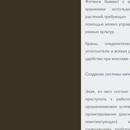
Фитинги бывают с к
краниками исполь
растений,требующих 
помощью можно управ
разных культур.
Краны, соединители
уплотнители и всякая
удобства при монтаже 
Создание системы кап
Зная, из чего состои
приступать к работ
орошенияможно условн
проектирование (расч
комплектующих), 
разводящему трубопр