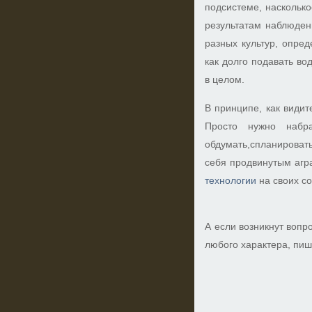
подсистеме, насколько
результатам наблюден
разных культур, опред
как долго подавать во
в целом.
В принципе, как видит
Просто нужно набр
обдумать,спланировать
себя продвинутым аг
технологии
на своих со
А если возникнут вопр
любого характера, пиш