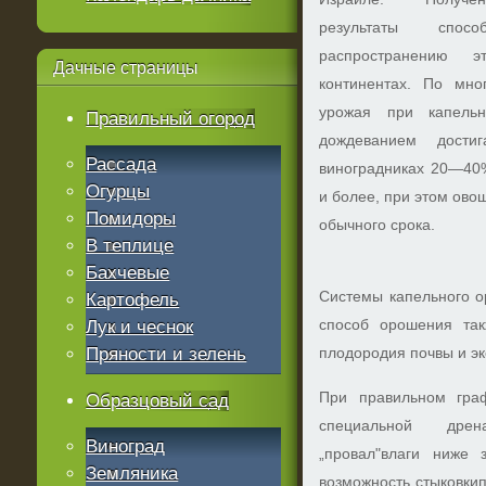
результаты спос
распространению 
Дачные
страницы
континентах. По мно
урожая при капель
Правильный огород
дождеванием дост
Рассада
виноградниках 20—40
Огурцы
и более, при этом ов
Помидоры
обычного срока.
В теплице
Бахчевые
Системы капельного 
Картофель
способ орошения так
Лук и чеснок
Пряности и зелень
плодородия почвы и эк
При правильном гра
Образцовый сад
специальной дрен
Виноград
„провал"влаги ниже 
Земляника
возможность стыковки