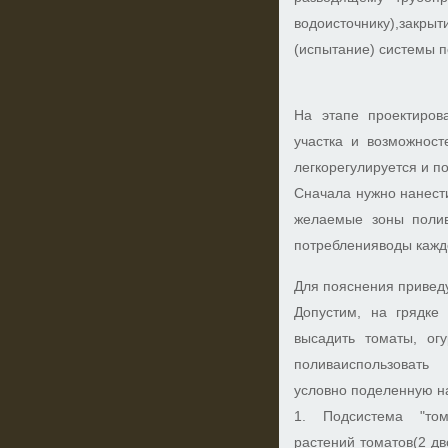
водоисточнику),закры
(испытание) системы п
На этапе проектиров
участка и возможност
легкорегулируется и п
Сначала нужно нанести
желаемые зоны полив
потребленияводы кажд
Для пояснения привед
Допустим, на грядк
высадить томаты, огу
поливаиспользовать
условно поделенную н
1. Подсистема "том
растений томатов(2 д