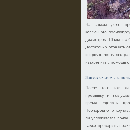
На самом деле про
капельного поливапре
диаметром 16 мм, но б
Достаточно отрезать о
свернуть ленту два ра
изакрепить с помощью
Запуск системы капел
После того как вы 
промывку и заглуши
время сделать про
Поочередно откручив
ли увлажняется почва
также проверить прои