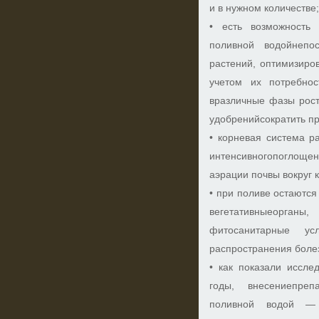
и в нужном количестве
• есть возможность
поливной водойнепо
растений, оптимизиро
учетом их потребно
вразличные фазы рост
удобренийсократить п
• корневая система р
интенсивногопоглощен
аэрации почвы вокруг 
• при поливе остаются
вегетативныеорган
фитосанитарные ус
распространения боле
• как показали иссле
годы, внесениепреп
поливной водой —