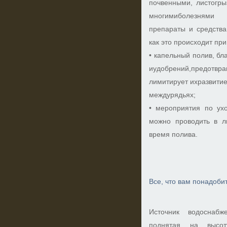
почвенными, листогр
многимиболезнями с
препараты и средства
как это происходит пр
• капельный полив, б
иудобрений,предотвра
лимитирует ихразвитие
междурядьях;
• мероприятия по ух
можно проводить в 
время полива.
Все, что вам понадоби
Источник водоснабж
поднятая на высо