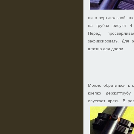
ни в вертикальной пл
на трубах рисуют 4
Перед просверлив
зафиксировать. Для э
штатив для дрели.
Можно обратиться к к
крепко держиттрубу
опускает дрель. В ре