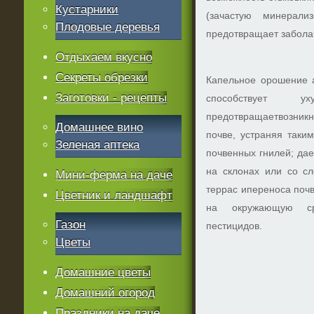
Кустарники
(зачастую минерали
Плодовые деревья
предотвращает заболач
Отдыхаем вкусно
Секреты обрезки
Капельное орошение а
Заготовки - рецепты
способствует у
предотвращаетвозни
Домашнее вино
почве, устраняя таки
Зеленая аптека
почвенных гнилей; дае
на склонах или со с
Мини-ферма на даче
террас ипереноса поч
Цветник и ландшафт
на окружающую ср
Газон
пестицидов.
Цветы
Домашние цветы
Домашний огород
Праздники на даче