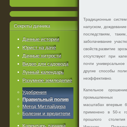
Традиционные систем
Секреты
дачника
напуском, дождевание 
последствиям, таким
Дачные истории
заболачивание участк
Юрист на даче
свойств,развитие эро
Дачные хитрости
отсутствуют при кап
Видео для садовода
почти универсальное
другие способы поли
Лунный календарь
неэффективно.
Разумное земледелие
Капельное орошени
Удобрения
промышленных
Правильный полив
масштабах впервые 
Метод Митлайдера
применено в 50-х г
Болезни и вредители
прошлого столети
Календарь дачника
Израиле. Получен