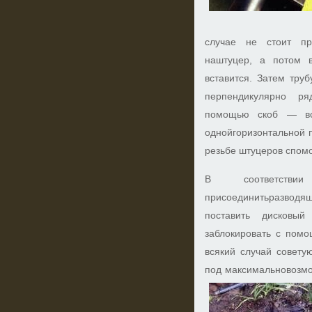
случае не стоит пр
наштуцер, а потом 
вставится. Затем тру
перпендикулярно р
помощью скоб — вс
однойгоризонтальной 
резьбе штуцеров спом
В соответств
присоединитьразводящ
поставить дисковый
заблокировать с помо
всякий случай совету
под максимальновозм