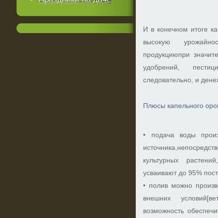
И в конечном итоге к
высокую урожайн
продукциюпри значит
удобрений, пестици
следовательно, и дене
Плюсы капельного ор
• подача воды произ
источника,непосред
культурных растени
усваивают до 95% пос
• полив можно произв
внешних условий[в
возможность обеспечи