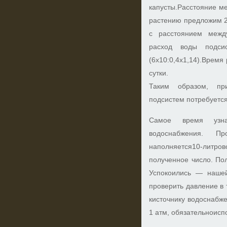
капусты.Расстояние м
растению предложим 2,
с расстоянием межд
расход воды подси
(6x10:0,4x1,14).Время
сутки.
Таким образом, пр
подсистем потребуется
Самое время узнать
водоснабжения. П
наполняется10-лит
полученное число. Пол
Успокоились — нашей
проверить давление в
кисточнику водоснабж
1 атм, обязательноисп