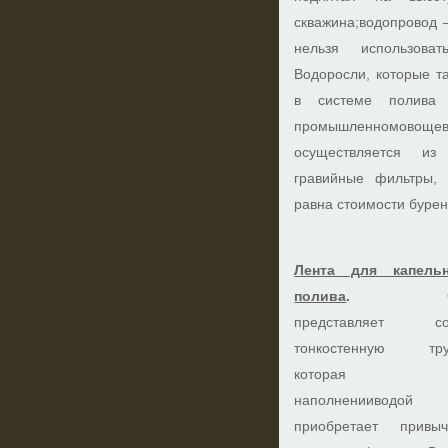
скважина;водопровод 
нельзя использова
Водоросли, которые т
в системе полива 
промышленномовощевод
осуществляется из 
гравийные фильтры, 
равна стоимости бурен
Лента для капельн
полива
.
Он
представляет со
тонкостенную труб
которая п
наполненииводой
приобретает привы