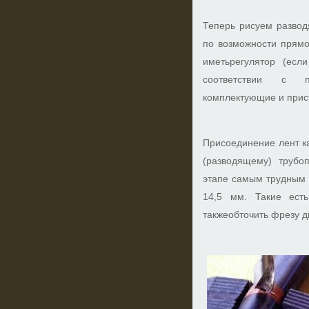
Теперь рисуем развод
по возможности прямо
иметьрегулятор (есл
соответствии с п
комплектующие и прист
Присоединение лент к
(разводящему) трубоп
этапе самым трудным 
14,5 мм. Такие ест
такжеобточить фрезу д