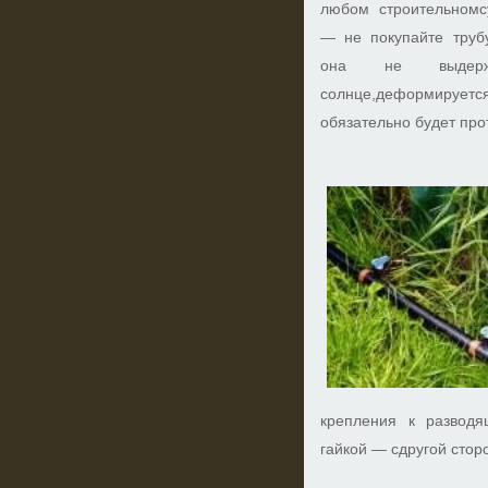
любом строительномс
— не покупайте трубу
она не выдер
солнце,деформируется
обязательно будет про
крепления к разводя
гайкой — сдругой стор