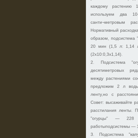
каждому растению 1
используем два 10
санти¬метровым рас
Нормативный расходка
образом, подсистема 
20 мин (1,5 л: 1,14 
(2x10:0,3x1,14).
2. Подсистема "ог
десятиметровых ряд
между растениями со
предложим 2 л воды
ленту,но с расстоя
Совет: высаживайте р
расстилания ленты. 
"огурцы" — 228 л
работыподсистемы — 1 
3. Подсистема "кап