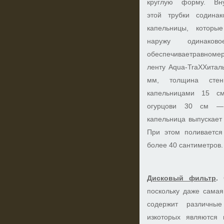
круглую форму. Вн
этой трубки содина
капельницы, которы
наружу одинако
обеспечиваетравномер
ленту Aqua-TraXXитал
мм, толщина стен
капельницами 15 см
огурцови 30 см —
капельница выпускает
При этом поливается
более 40 сантиметров.
Дисковый фильтр
.
О
поскольку даже самая
содержит различны
изкоторых являются 