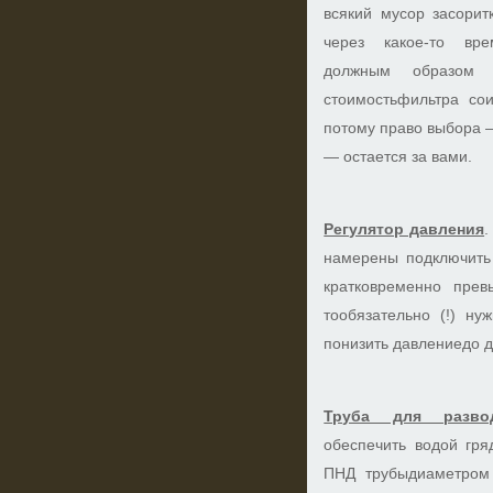
всякий мусор засорит
через какое-то вре
должным образом 
стоимостьфильтра со
потому право выбора 
— остается за вами.
Регулятор давления
.
намерены подключить 
кратковременно прев
тообязательно (!) ну
понизить давлениедо д
Труба для развод
обеспечить водой гря
ПНД трубыдиаметром