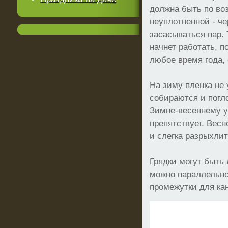
должна быть по во
неуплотненной - че
засасываться пар. 
начнет работать, п
любое время года,
На зиму пленка не
собираются и погл
Зимне-весеннему у
препятствует. Весн
и слегка разрыхли
Грядки могут быть
можно параллельно 
промежутки для кан