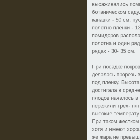
высаживались пом
ботаническом саду
канавки - 50 см, п
полотно пленки - 13
помидоров располаг
полотна и один ряд
рядах - 30- 35 см.
При посадке покро
делалась прорезь 
под пленку. Высота
достигала в средне
плодов началось в
пережили трех- пя
высокие температур
При таком жестком
хотя и имеют хоро
же жара не превыш