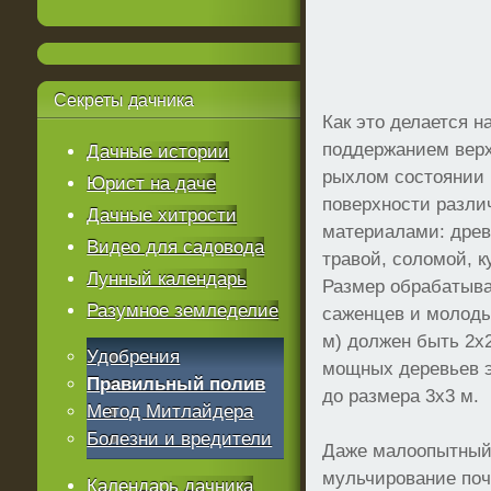
Секреты
дачника
Как это делается н
поддержанием верх
Дачные истории
рыхлом состоянии 
Юрист на даче
поверхности разл
Дачные хитрости
материалами: древ
Видео для садовода
травой, соломой, к
Лунный календарь
Размер обрабатыва
Разумное земледелие
саженцев и молоды
м) должен быть 2x
Удобрения
мощных деревьев э
Правильный полив
до размера 3x3 м.
Метод Митлайдера
Болезни и вредители
Даже малоопытный 
мульчирование поч
Календарь дачника