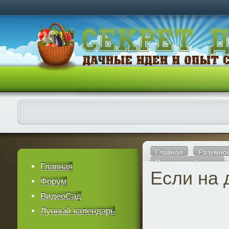
Главная
Разумно
Правильный полив
Главная
Если на 
Форум
ВидеоСад
Лунный календарь