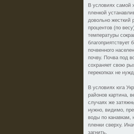
В условиях самой 
пленкой устанавлив
довольно жесткий 
процентов (по весу
температуры сокра
благоприятствует 
почвенного населе
почву. Почва под 
сохраняет свою ры
перекопках не нужд
В условиях юга Ук
районов картина, в
случаях же затяжн
нужно, видимо, пр
воды по канавкам, 
пленки сверху. Ина
загнить.