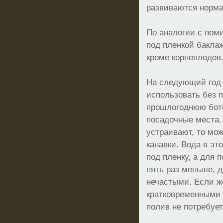
развиваются норма
По аналогии с по
под пленкой бакла
кроме корнеплодов
На следующий год 
использовать без 
прошлогоднюю ботв
посадочные места.
устраивают, то мо
канавки. Вода в эт
под пленку, а для 
пять раз меньше, 
нечастыми. Если ж
кратковременными 
полив не потребует