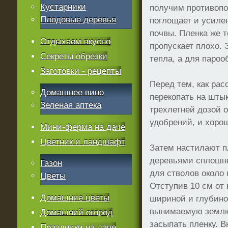
Кустарники
получим противопо
Плодовые деревья
поглощает и усиле
почвы. Пленка же т
Отдыхаем вкусно
пропускает плохо. 
Секреты обрезки
тепла, а для пароо
Заготовки - рецепты
Перед тем, как рас
Домашнее вино
перекопать на шты
Зеленая аптека
трехлетней дозой 
удобрений, и хоро
Мини-ферма на даче
Цветник и ландшафт
Затем настилают п
деревьями сплошны
Газон
для стволов около 
Цветы
Отступив 10 см от 
Домашние цветы
шириной и глубино
вынимаемую землю
Домашний огород
засыпать пленку. В
Праздники на даче