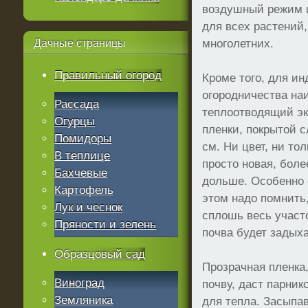
воздушный режим 
для всех растений,
Дачные
страницы
многолетних.
Правильный огород
Кроме того, для и
огородничества на
Рассада
теплоотводящий эк
Огурцы
пленки, покрытой 
Помидоры
см. Ни цвет, ни то
В теплице
просто новая, боле
Бахчевые
дольше. Особенно 
Картофель
этом надо помнить,
Лук и чеснок
сплошь весь участо
Пряности и зелень
почва будет задыха
Образцовый сад
Прозрачная пленка,
Виноград
почву, даст парни
Земляника
для тепла. Засыпа