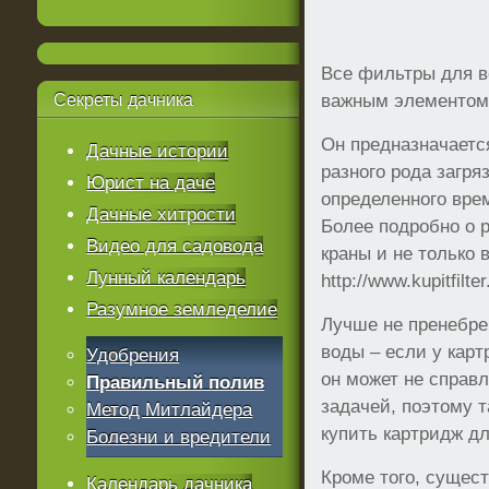
Все фильтры для в
Секреты
дачника
важным элементом,
Он предназначаетс
Дачные истории
разного рода загря
Юрист на даче
определенного вре
Дачные хитрости
Более подробно о 
Видео для садовода
краны и не только 
Лунный календарь
http://www.kupitfilter
Разумное земледелие
Лучше не пренебре
воды – если у карт
Удобрения
он может не справл
Правильный полив
задачей, поэтому 
Метод Митлайдера
купить картридж д
Болезни и вредители
Кроме того, сущест
Календарь дачника