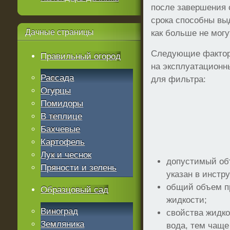
после завершения 
срока способны вы
Дачные
страницы
как больше не могу
Следующие фактор
Правильный огород
на эксплуатационн
Рассада
для фильтра:
Огурцы
Помидоры
В теплице
Бахчевые
Картофель
Лук и чеснок
допустимый об
Пряности и зелень
указан в инстр
общий объем п
Образцовый сад
жидкости;
Виноград
свойства жидко
Земляника
вода, тем чаще