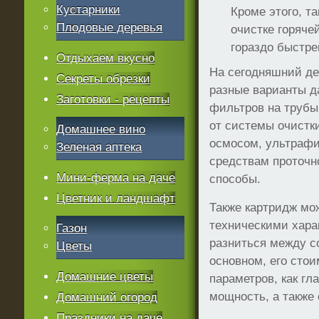
Кустарники
Кроме этого, та
Плодовые деревья
очистке горяче
гораздо быстре
Отдыхаем вкусно
На сегодняшний де
Секреты обрезки
разные варианты д
Заготовки - рецепты
фильтров на трубы
от системы очистк
Домашнее вино
осмосом, ультрафи
Зеленая аптека
средствам проточн
Мини-ферма на даче
способы.
Цветник и ландшафт
Также картридж мо
техническими хара
Газон
разниться между с
Цветы
основном, его стои
Домашние цветы
параметров, как гл
мощность, а также 
Домашний огород
Праздники на даче