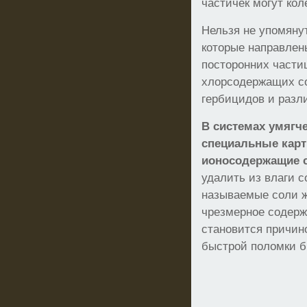
частичек могут кол
Нельзя не упомяну
которые направлен
посторонних частиц
хлорсодержащих со
гербицидов и разл
В системах умягч
специальные карт
ионосодержащие
удалить из влаги с
называемые соли ж
чрезмерное содерж
становится причин
быстрой поломки б