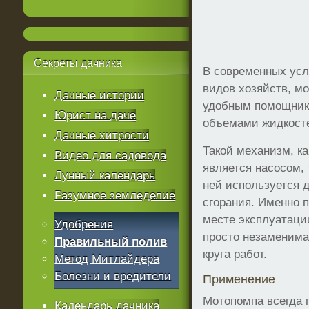
Секреты
дачника
В современных усл
видов хозяйств, м
Дачные истории
удобным помощник
Юрист на даче
объемами жидкост
Дачные хитрости
Такой механизм, ка
Видео для садовода
является насосом, 
Лунный календарь
ней используется д
Разумное земледелие
сгорания. Именно п
месте эксплуатаци
Удобрения
просто незаменима
Правильный полив
круга работ.
Метод Митлайдера
Болезни и вредители
Применение
Мотопомпа всегда 
Календарь дачника