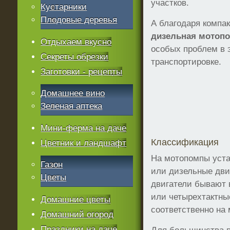
участков.
Кустарники
Плодовые деревья
А благодаря компа
дизельная мотоп
Отдыхаем вкусно
особых проблем в 
Секреты обрезки
транспортировке.
Заготовки - рецепты
Домашнее вино
Зеленая аптека
Мини-ферма на даче
Классификация
Цветник и ландшафт
На мотопомпы уст
Газон
или дизельные дви
Цветы
двигатели бывают 
или четырехтактны
Домашние цветы
соответственно на
Домашний огород
Праздники на даче