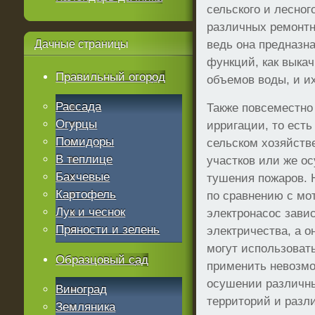
сельского и лесног
различных ремонтн
Дачные
страницы
ведь она предназн
функций, как выка
Правильный огород
объемов воды, и и
Рассада
Также повсеместно
Огурцы
ирригации, то есть
Помидоры
сельском хозяйств
В теплице
участков или же о
Бахчевые
тушения пожаров. 
Картофель
по сравнению с мо
Лук и чеснок
электронасос зави
Пряности и зелень
электричества, а о
могут использовать
Образцовый сад
применить невозмо
осушении различны
Виноград
территорий и разл
Земляника