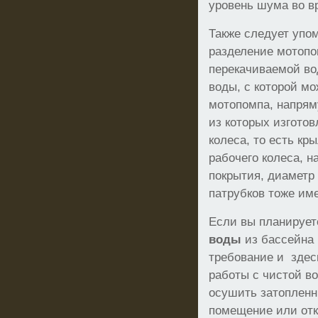
уровень шума во в
Также следует упо
разделение мотопо
перекачиваемой во
воды, с которой мо
мотопомпа, напрям
из которых изготов
колеса, то есть кр
рабочего колеса, н
покрытия, диаметр
патрубков тоже им
Если вы планируе
воды
из бассейна 
требование и здес
работы с чистой в
осушить затопленн
помещение или от