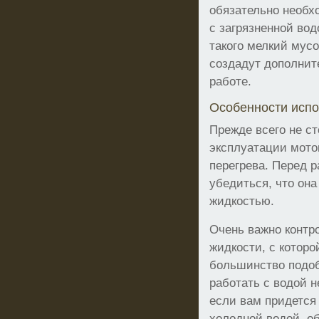
обязательно необх
с загрязненной во
такого мелкий мусо
создадут дополнит
работе.
Особенности исп
Прежде всего не ст
эксплуатации мото
перегрева. Перед 
убедиться, что она
жидкостью.
Очень важно контр
жидкости, с которо
большинство подо
работать с водой н
если вам придется 
холодной водой, о