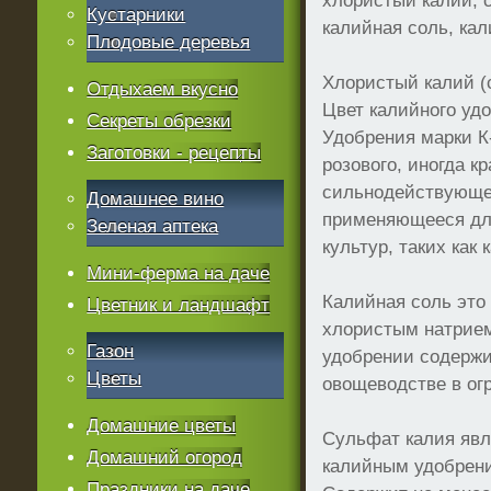
хлористый калий, с
Кустарники
калийная соль, кал
Плодовые деревья
Хлористый калий (
Отдыхаем вкусно
Цвет калийного удо
Секреты обрезки
Удобрения марки К-
Заготовки - рецепты
розового, иногда к
сильнодействующе
Домашнее вино
применяющееся дл
Зеленая аптека
культур, таких как 
Мини-ферма на даче
Калийная соль это
Цветник и ландшафт
хлористым натрием
Газон
удобрении содержи
Цветы
овощеводстве в ог
Домашние цветы
Сульфат калия явл
Домашний огород
калийным удобрен
Праздники на даче