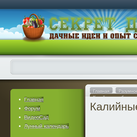
Главная
Разумно
Калийные удобрения
Главная
Калийны
Форум
ВидеоСад
Лунный календарь