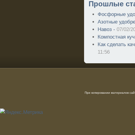
Прошлые ст
Фосфорные удо
Азотные удобр
Навоз -
07/02/2
Компостная куч
Как сделать ка
11:56
При копировании материалов сайт