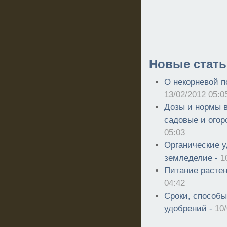
Новые стать
О некорневой п
13/02/2012 05:0
Дозы и нормы 
садовые и огор
05:03
Органические у
земледелие -
1
Питание растен
04:42
Сроки, способы
удобрений -
10