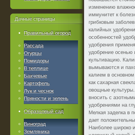
изменению влажно
иммунитет к болезн
Дачные
страницы
грибковым заболев
калийных удобрени
Правильный огород
особенностей удоб
удобрения применя
Рассада
удобрение осенью 
Огурцы
культивацию. Кали
Помидоры
вымываются и пахо
В теплице
калием в основном
Бахчевые
как сахарная свекл
Картофель
овощные культуры.
Лук и чеснок
вносить с азотны
Пряности и зелень
удобрениями на глу
Образцовый сад
Мелкая заделка в 
дает положительны
Виноград
Наиболее широко 
Земляника