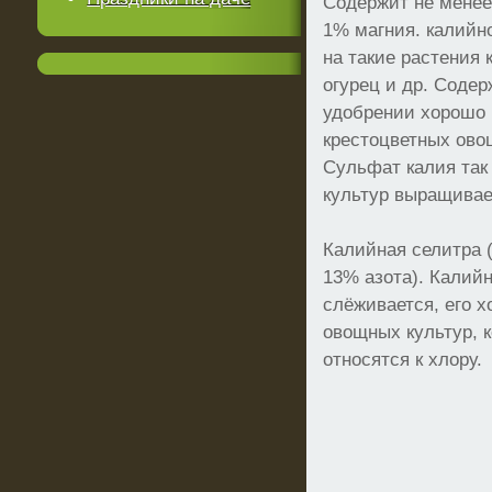
Содержит не менее 
1% магния. калийн
на такие растения 
огурец и др. Соде
удобрении хорошо 
крестоцветных овощ
Сульфат калия так
культур выращивае
Калийная селитра 
13% азота). Калий
слёживается, его 
овощных культур, 
относятся к хлору.