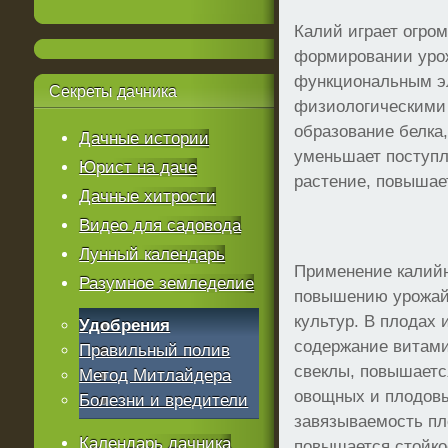
Калий играет огро
формировании урож
функциональным 
Секреты
дачника
физиологическими 
образование белка,
Дачные истории
уменьшает поступл
Юрист на даче
растение, повышает
Дачные хитрости
Видео для садовода
Лунный календарь
Применение калийн
Разумное земледелие
повышению урожай
культур. В плодах 
Удобрения
содержание витами
Правильный полив
свеклы, повышаетс
Метод Митлайдера
овощных и плодовы
Болезни и вредители
завязываемость пло
Календарь дачника
повышается стойко