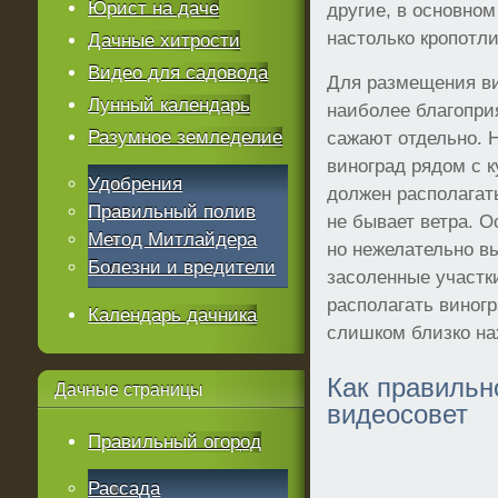
Юрист на даче
другие, в основном
настолько кропотли
Дачные хитрости
Видео для садовода
Для размещения в
Лунный календарь
наиболее благопри
Разумное земледелие
сажают отдельно. 
виноград рядом с 
Удобрения
должен располагать
Правильный полив
не бывает ветра. О
Метод Митлайдера
но нежелательно в
Болезни и вредители
засоленные участки
располагать виногр
Календарь дачника
слишком близко на
Как правильн
Дачные
страницы
видеосовет
Правильный огород
Рассада