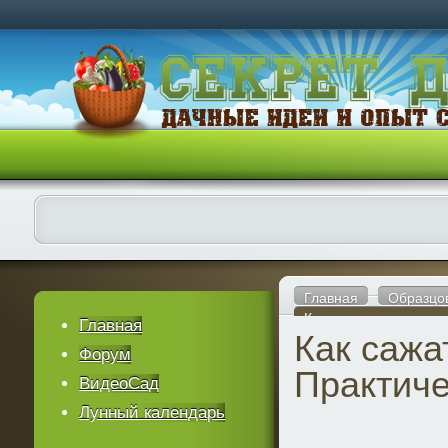
Главная
Образцо
Как сажать виноград.
Главная
Как сажа
Форум
Практиче
ВидеоСад
Лунный календарь