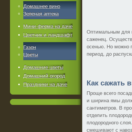
Домашнее вино
Зеленая аптека
Мини-ферма на даче
Оптимальным для п
Цветник и ландшафт
саженец. Осуществ
осенью. Но можно 
Газон
период, до распуск
Цветы
Домашние цветы
Домашний огород
Как сажать 
Праздники на даче
Проще всего посад
и ширина ямы долж
сантиметров. В про
отделить плодород
плодородного слоя
смешивают с навоз