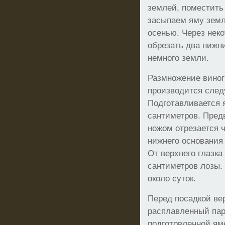
землей, поместить
засыпаем яму земле
осенью. Через нек
обрезать два нижн
немного земли.
Размножение виног
производится сле
Подготавливается 
сантиметров. Пред
ножом отрезается 
нижнего основания
От верхнего глазка
сантиметров лозы.
около суток.
Перед посадкой ве
расплавленный пар
подготовленной ям