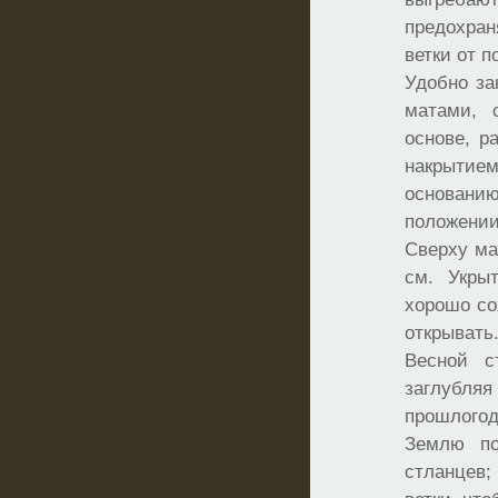
предохра
ветки от 
Удобно за
матами, 
основе, р
накрытием
основан
положени
Сверху ма
см. Укры
хорошо со
открывать
Весной с
заглуб
прошлого
Землю по
стланцев