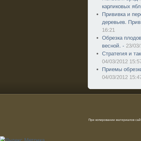
карликовых ябл
Прививка и пе
деревьев. Прив
16:21
Обрезка плодов
весной. -
23/03
Стратегия и та
04/03/2012 15:5
Приемы обрезк
04/03/2012 15:4
При копировании материалов сайт