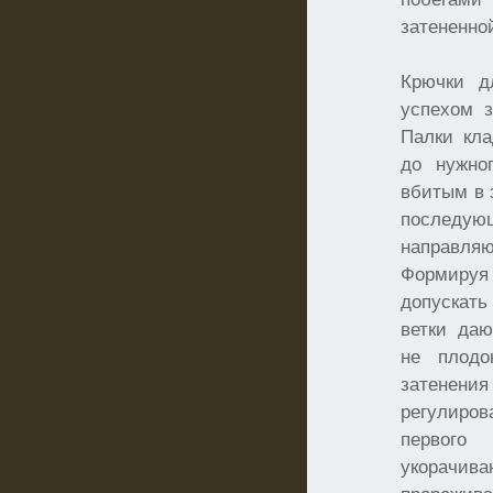
затененно
Крючки д
успехом 
Палки кла
до нужно
вбитым в 
последующ
направляю
Формируя 
допускат
ветки да
не плодо
затене
регулиров
первог
укорач