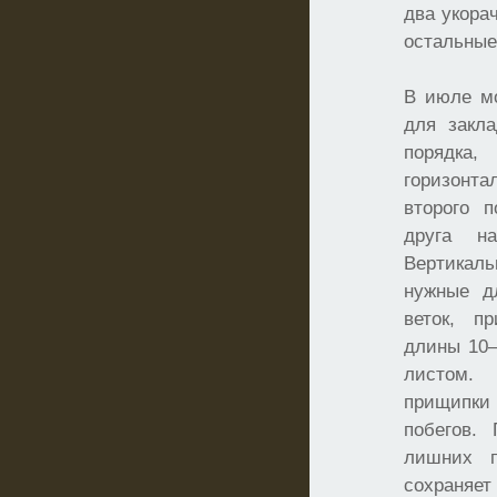
два укора
остальные
В июле м
для закла
порядка,
горизонт
второго п
друга н
Вертикал
нужные д
веток, п
длины 10
листом.
прищипки
побегов.
лишних 
сохраняе