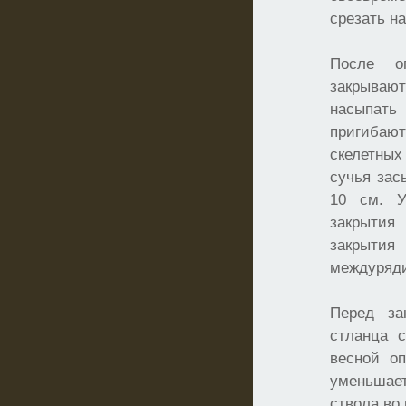
срезать н
После о
закрыва
насыпат
пригиба
скелетных
сучья зас
10 см. У
закрытия
закрыти
междуряд
Перед за
стланца с
весной оп
уменьшае
ствола во