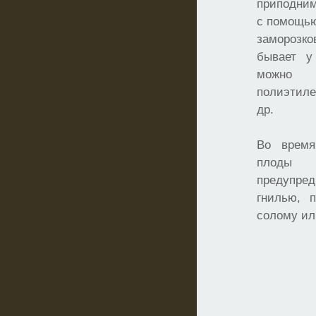
приподним
с помощью
заморозко
бывает у
можно 
полиэтил
др.
Во время
плоды 
предупре
гнилью, 
солому ил