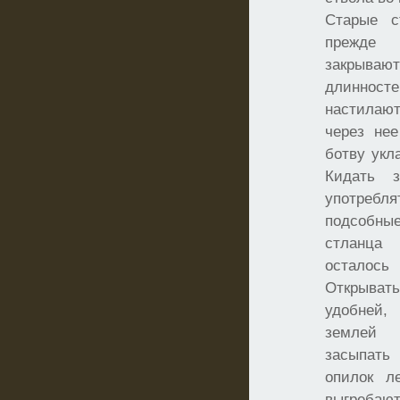
Старые с
прежде 
закрыва
длинносте
настилаю
через не
ботву укл
Кидать 
употреб
подсобные
стланца 
осталось
Открыва
удобней,
землей 
засыпать
опилок л
выгребаю