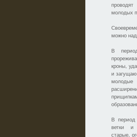
проводя
молодых п
Своеврем
можно над
В перио
прорежи
кроны, уд
и загущаю
молодые
расшире
прищипка
образован
В период
ветки и
старые, о