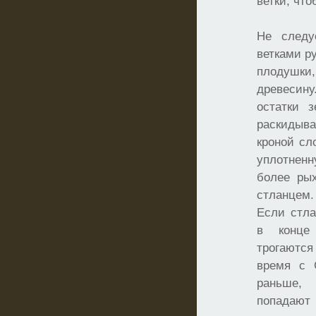
ветки, чт
Не следу
ветками р
плодушк
древесин
остатки 
раскидыв
кроной сл
уплотненн
более ры
стланцем.
Если стла
в конце
трогаются
время с 
раньше, 
попадают 