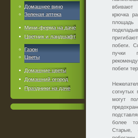
Домашнее вино
вбивают
Зеленая аптека
крючка р
площадь 
Мини-ферма на даче
подклады
Цветник и ландшафт
пригибаю
побеги. С
Газон
пучки 
Цветы
рекоменд
побеги те
Домашние цветы
Домашний огород
Нежелат
Праздники на даче
согнутых 
могут по
предохра
подставля
более то
Старые, 
побегами 