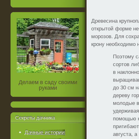
Древесина крупноп
открытой форме не
морозов. Для сохр
крону необходимо 
Поэтому с
сортов ли
в наклонн
выращива
Делаем в саду своими
руками
до 30 см 
дереву го
молодые в
удерживая
Секреты
дачника
помощью к
пригибают
Дачные истории
августа, 