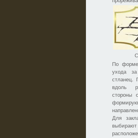
прорежива
С
По форме
ухода за
стланец. 
вдоль р
стороны 
формирую
направлен
Для закл
выбира
располож