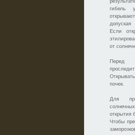
результ
гибель 
открываю
допуская 
Если отк
этилирова
от солнеч
Перед 
проследи
Открыват
почек.
Для пре
солнечн
открытия б
Чтобы пре
заморозко