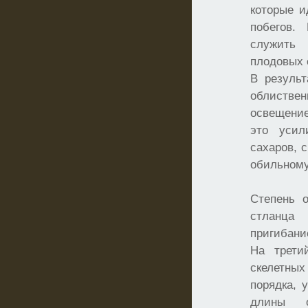
которые и
побегов.
служить 
плодовых 
В результ
облиствен
освещени
это усил
сахаров, 
обильном
Степень 
стланца
пригибани
На трети
скелетны
порядка, 
длины о