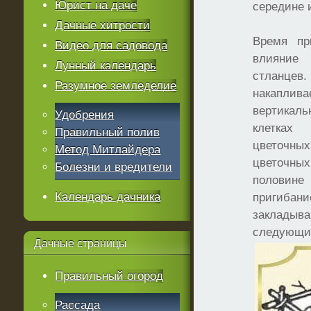
Юрист на даче
середине 
Дачные хитрости
Время пр
Видео для садовода
влияние
Лунный календарь
стланцев
Разумное земледелие
накаплив
вертикал
Удобрения
клетках
Правильный полив
цветочных
Метод Митлайдера
цветочных
Болезни и вредители
половине
Календарь дачника
пригибан
заклад
следующий
Дачные
страницы
Правильный огород
Рассада