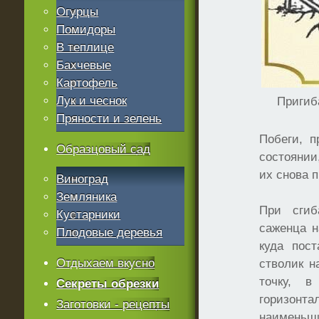
Огурцы
Помидоры
В теплице
Бахчевые
Картофель
Лук и чеснок
Пригиб
Пряности и зелень
Побеги, п
Образцовый сад
состоянии
их снова 
Виноград
Земляника
При сгиб
Кустарники
саженца н
Плодовые деревья
куда пост
Отдыхаем вкусно
стволик н
точку, в
Секреты обрезки
горизо
Заготовки - рецепты
наименьш