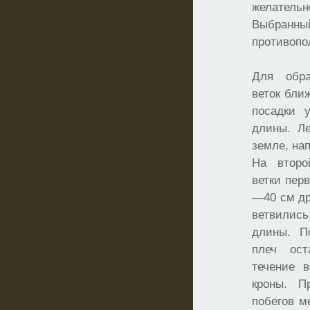
желательн
Выбранн
противопо
Для обра
веток бли
посадки 
длины. Ле
земле, на
На второ
ветки пер
—40 см др
ветвилис
длины. П
плеч ост
течение 
кроны. П
побегов м