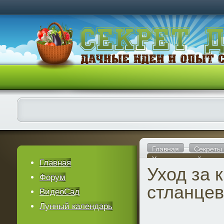
Главная
Секреты
Уход за кроной стлан
Главная
Уход за 
Форум
стланцев
ВидеоСад
Лунный календарь