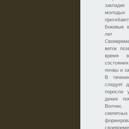
закладк
молодых 
пригибают
Боковые 
лет з
Своеврем
веток поз
время в
состоянии
почвы и з
В течени
следует д
поросли 
дикие по
Волчки,
скелетных
формиро
своевре