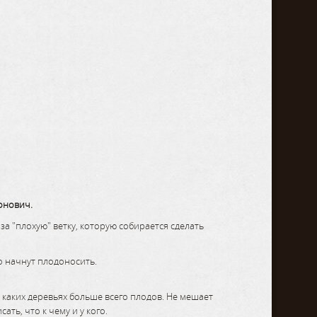
онович.
а "плохую" ветку, которую собирается сделать
о начнут плодоносить.
а каких деревьях больше всего плодов. Не мешает
ть, что к чему и у кого.