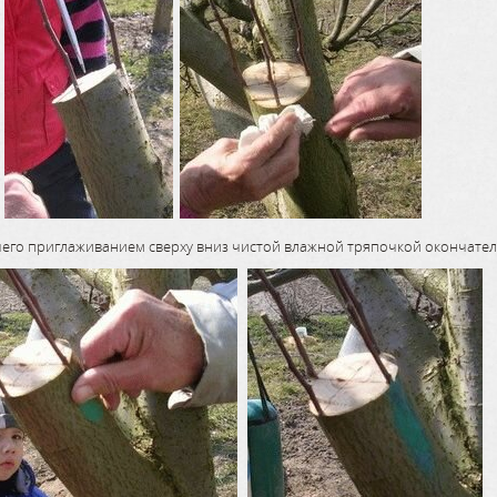
чего приглаживанием сверху вниз чистой влажной тряпочкой окончате