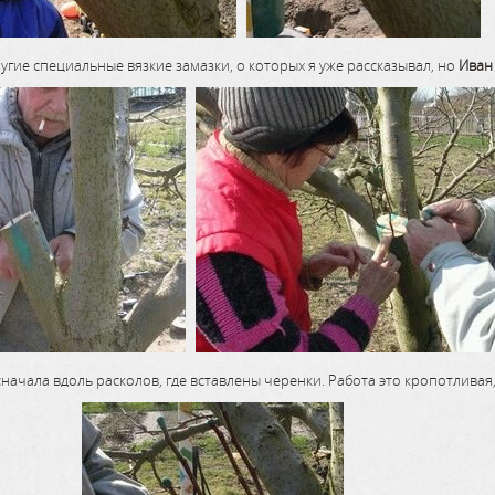
угие специальные вязкие замазки, о которых я уже рассказывал, но
Иван
начала вдоль расколов, где вставлены черенки. Работа это кропотливая