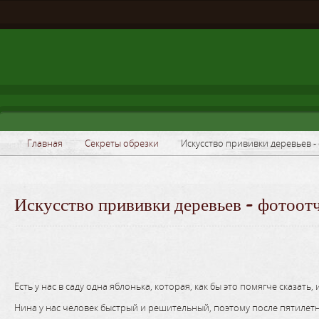
Главная
Секреты обрезки
Искусство прививки деревьев -
Искусство прививки деревьев - фотоот
Есть у нас в саду одна яблонька, которая, как бы это помягче сказа
Нина у нас человек быстрый и решительный, поэтому после пятилетн