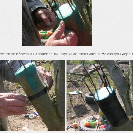
ов тоже обрезаны и залеплены шариками пластилина. На каждом черенк