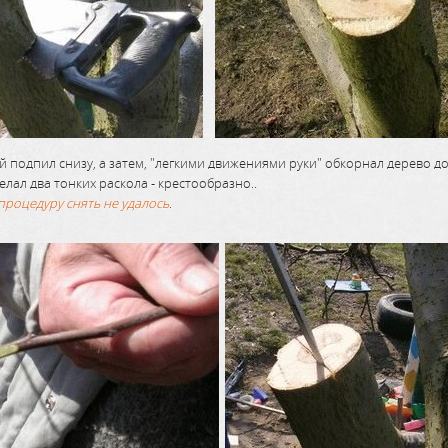
 подпил снизу, а затем, "легкими движениями руки" обкорнал дерево д
лал два тонких раскола - крестообразно..
процедуру снять не удалось
.