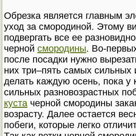
Обрезка является главным э
уход за смородиной. Этому в
подвергать все ее разновидн
черной
смородины
. Во-первых
после посадки нужно вырезат
них три–пять самых сильных 
делать каждую осень, пока у 
сильных разновозрастных по
куста
черной смородины закан
возрасту. Далее остается ве
побеги, которые легко отличи
Так как ветки черной смород