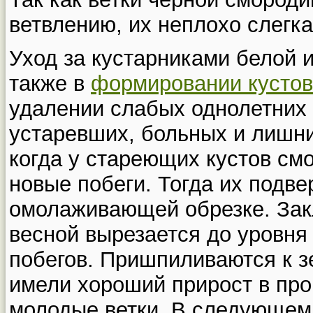
ветвлению, их неплохо слегка
Уход за кустарниками белой 
также в
формировании кустов
удалении слабых однолетних 
устаревших, больных и лишни
когда у стареющих кустов см
новые побеги. Тогда их подв
омолаживающей обрезке. Закл
весной вырезается до уровня
побегов. Пришпиливаются к з
имели хороший прирост в про
молодые ветки. В следующем 