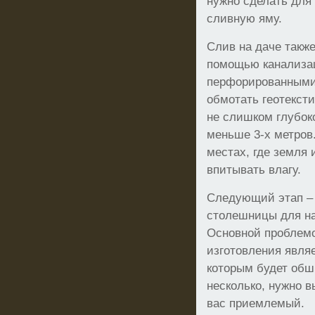
нужно сделать для
сливную яму.
Слив на даче также
помощью канализа
перфорированными 
обмотать геотексти
не слишком глубок
меньше 3-х метров.
местах, где земля
впитывать влагу.
Следующий этап – 
столешницы для н
Основной проблемо
изготовления явля
которым будет обш
несколько, нужно 
вас приемлемый.