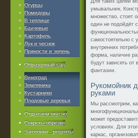
Для таких целей м
Огурцы
умывальник. Конст
Помидоры
множество, стоят о
В теплице
один не подойдёт 
Бахчевые
функциональностью
Картофель
самостоятельно с 
Лук и чеснок
внутренних потреб
Пряности и зелень
форма, наличие р
будут зависеть от 
Образцовый сад
фантазии.
Виноград
Рукомойник 
Земляника
руками
Кустарники
Плодовые деревья
Мы рассмотрим, ка
многофункциональ
Отдыхаем вкусно
может предоставит
Секреты обрезки
условиях. Для это
Заготовки - рецепты
каркас, организова