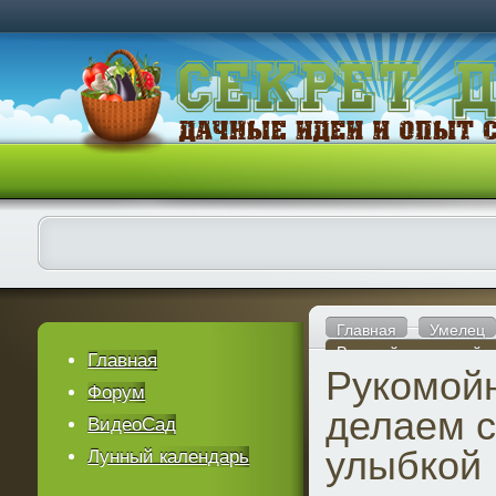
Главная
Умелец
Рукомойник дачный д
Главная
Рукомой
Форум
делаем с
ВидеоСад
улыбкой
Лунный календарь