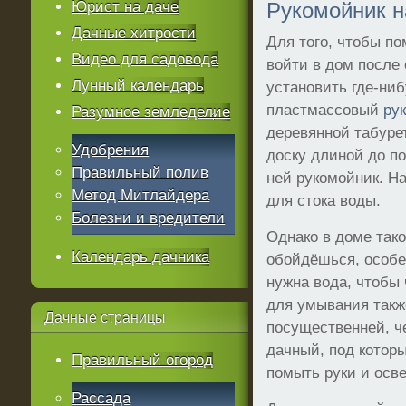
Юрист на даче
Рукомойник н
Дачные хитрости
Для того, чтобы по
Видео для садовода
войти в дом после
Лунный календарь
установить где-ни
пластмассовый
ру
Разумное земледелие
деревянной табуре
Удобрения
доску длиной до по
Правильный полив
ней рукомойник. На
Метод Митлайдера
для стока воды.
Болезни и вредители
Однако в доме тако
Календарь дачника
обойдёшься, особен
нужна вода, чтобы 
для умывания такж
Дачные
страницы
посущественней, ч
дачный, под которы
Правильный огород
помыть руки и осв
Рассада