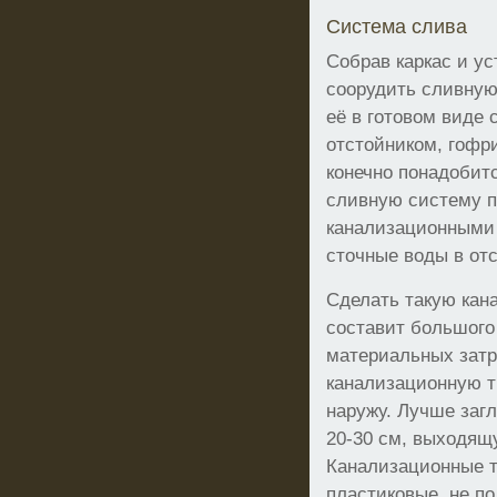
Система слива
Собрав каркас и ус
соорудить сливную
её в готовом виде 
отстойником, гофр
конечно понадобит
сливную систему п
канализационными
сточные воды в от
Сделать такую кан
составит большого
материальных затр
канализационную т
наружу. Лучше заг
20-30 см, выходящ
Канализационные т
пластиковые, не п