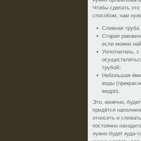
Чтобы сделать эт
способом, нам нуж
Сливная труба 
Старая раковин
если можно най
Уплотнитель, с
осуществлятьс
трубой;
Небольшая ёмк
воды (прекрас
ведро).
Это, конечно, буде
придётся наполнен
относить и сливать
постоянно находить
нужно будет куда-т