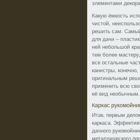
элементами декора
Какую ёмкость исп
чистой, неиспольз
решить сам. Самый
для дачи – пластик
ней небольшой кран
тем более мастеру,
все остальные час
канистры, конечно,
оригинальным реш
применить всю сво
её вид необычным.
Каркас рукомойни
Итак, первым дело
каркаса. Эффективн
дачного рукомойник
металлического про