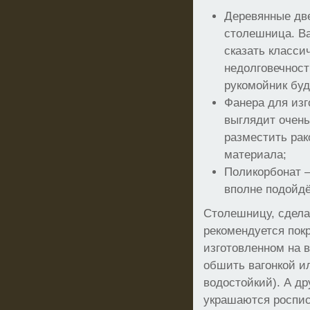
Деревянные дв
столешница. В
сказать класси
недолговечност
рукомойник буд
Фанера для изг
выглядит очень
разместить рак
материала;
Поликорбонат 
вполне подойдё
Столешницу, сдела
рекомендуется пок
изготовленном на в
обшить вагонкой и
водостойкий). А др
украшаются роспис