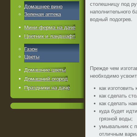
столешницу под ру
Домашнее вино
наполнительного б
Зеленая аптека
водный подогрев.
Мини-ферма на даче
Цветник и ландшафт
Газон
Цветы
Прежде чем изгота
Домашние цветы
необходимо усвоит
Домашний огород
Праздники на даче
как изготовить 
как сделать ст
как сделать на
куда будет идт
грязной воды;
умывальник с п
отличным вари