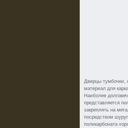
Дверцы тумбочки,
материал для карк
Наиболее долгове
представляется пол
закреплять на мет
посредством шуруп
поликарбоната хор