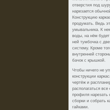
отверстия под шур
нарезается обычно
Конструкцию карка
продумать. Ведь эт
умывальника. К нем
воды, на нём будет
ней тумбочка с дв
систему. Кроме тог
внутренней сторон
бачок с крышкой.
Чтобы ничего не у
конструкции каркас
чертёж и распланир
располагаться все
профиля нарезать 
сборки и собрать 
гайками.