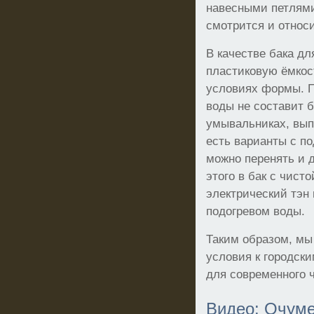
навесными петлям
смотрится и относ
В качестве бака д
пластиковую ёмкос
условиях формы. П
воды не составит б
умывальниках, вы
есть варианты с п
можно перенять и 
этого в бак с чист
электрический тэн
подогревом воды.
Таким образом, мы
условия к городски
для современного 
Видео: Очуме