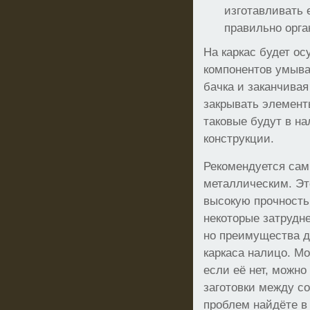
изготавливать 
правильно орга
На каркас будет о
компонентов умыва
бачка и заканчивая
закрывать элемент
таковые будут в н
конструкции.
Рекомендуется сам
металлическим. Эт
высокую прочность 
некоторые затрудн
но преимущества д
каркаса налицо. Мо
если её нет, можно
заготовки между с
проблем найдёте в