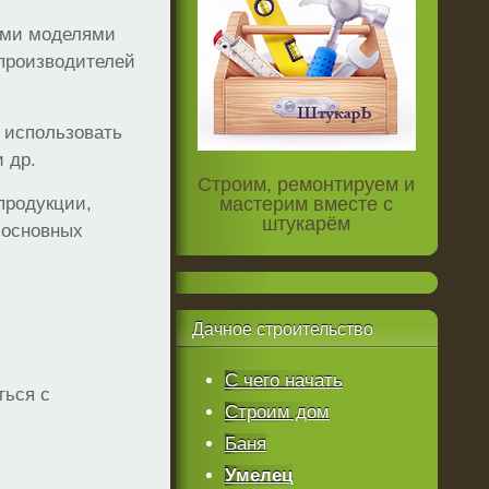
ыми моделями
 производителей
 использовать
 др.
Строим, ремонтируем и
продукции,
мастерим вместе с
штукарём
 основных
Дачное
строительство
С чего начать
ться с
Строим дом
Баня
Умелец