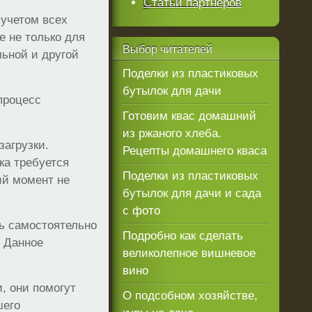
Статьи партнеров
 учетом всех
е не только для
Выбор
читателей
ьной и другой
Поделки из пластиковых
бутылок для дачи
процесс
Готовим квас домашний
из ржаного хлеба.
загрузки.
Рецепты домашнего кваса
ка требуется
Поделки из пластиковых
ий момент не
бутылок для дачи и сада
с фото
ть самостоятельно
Подробно как сделать
 Данное
великолепное вишневое
вино
, они помогут
О подсобном хозяйстве,
шего