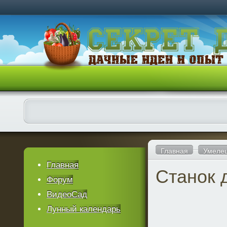
Главная
Умеле
Главная
Станок 
Форум
ВидеоСад
Лунный календарь