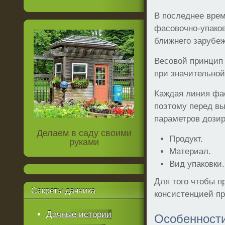
В последнее вре
фасовочно-упаков
ближнего зарубеж
Весовой принцип
при значительной
Каждая линия фас
поэтому перед в
параметров дозир
Делаем в саду своими
Продукт.
руками
Материал.
Вид упаковки.
Для того чтобы п
Секреты
дачника
консистенцией п
Дачные истории
Особенности