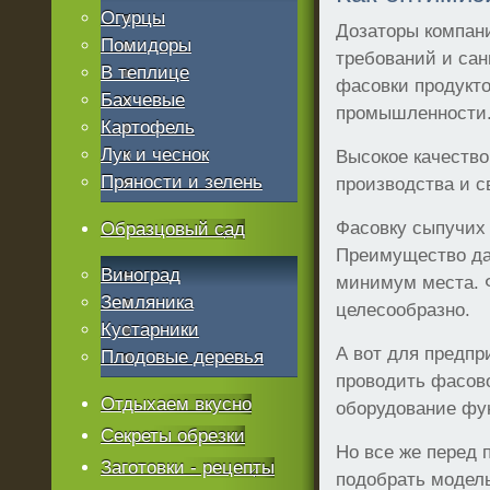
Огурцы
Дозаторы компани
Помидоры
требований и сан
В теплице
фасовки продукто
Бахчевые
промышленности
Картофель
Лук и чеснок
Высокое качество
Пряности и зелень
производства и с
Фасовку сыпучих 
Образцовый сад
Преимущество дан
Виноград
минимум места. Ф
Земляника
целесообразно.
Кустарники
А вот для предпр
Плодовые деревья
проводить фасов
Отдыхаем вкусно
оборудование фу
Секреты обрезки
Но все же перед 
Заготовки - рецепты
подобрать модель