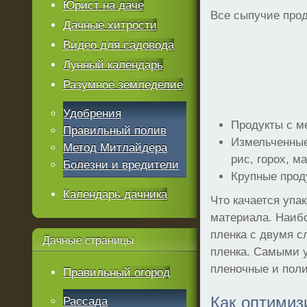
Юрист на даче
Все сыпучие прод
Дачные хитрости
Видео для садовода
Лунный календарь
Разумное земледелие
Удобрения
Продукты с м
Правильный полив
Измельченные
Метод Митлайдера
рис, горох, м
Болезни и вредители
Крупные проду
Календарь дачника
Что качается упа
материала. Наибо
пленка с двумя 
Дачные
страницы
пленка. Самыми у
пленочные и пол
Правильный огород
Как оптимиз
Рассада