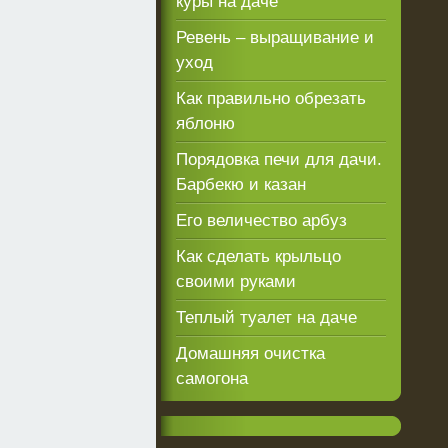
куры на даче
Ревень – выращивание и
уход
Как правильно обрезать
яблоню
Порядовка печи для дачи.
Барбекю и казан
Его величество арбуз
Как сделать крыльцо
своими руками
Теплый туалет на даче
Домашняя очистка
самогона