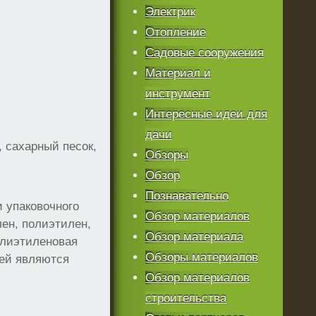
Электрик
Отопление
Садовые сооружения
Материал и
инструмент
Интересные идеи для
дачи
 сахарный песок,
Обзоры
Обзор
Познавательно
и упаковочного
Обзор материалов
ен, полиэтилен,
Обзор материала
олиэтиленовая
Обзоры материалов
лей являются
Обзор материалов
строительства