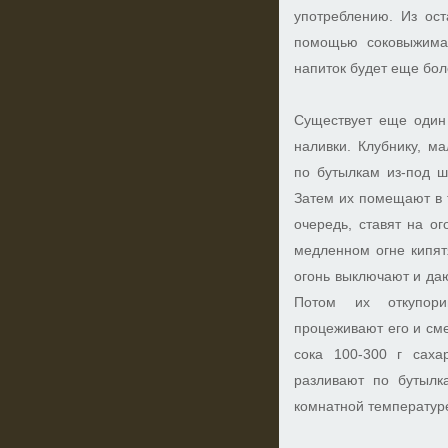
употреблению. Из ост
помощью соковыжимал
напиток будет еще бо
Существует еще один 
наливки. Клубнику, м
по бутылкам из-под ш
Затем их помещают в т
очередь, ставят на ог
медленном огне кипятя
огонь выключают и даю
Потом их откупори
процеживают его и сме
сока 100-300 г саха
разливают по бутылк
комнатной температуре