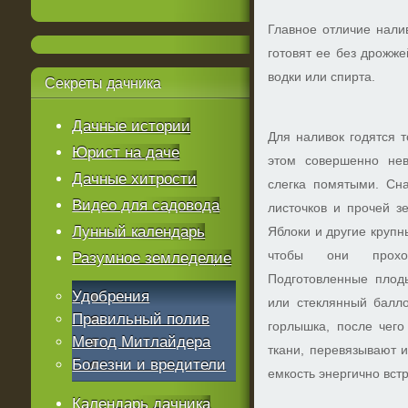
Главное отличие налив
готовят ее без дрожж
водки или спирта.
Секреты
дачника
Дачные истории
Для наливок годятся 
Юрист на даче
этом совершенно не
Дачные хитрости
слегка помятыми. Сн
Видео для садовода
листочков и прочей з
Лунный календарь
Яблоки и другие крупн
чтобы они прохо
Разумное земледелие
Подготовленные плод
Удобрения
или стеклянный балл
Правильный полив
горлышка, после чего
Метод Митлайдера
ткани, перевязывают и
Болезни и вредители
емкость энергично вст
Календарь дачника