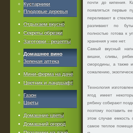
почти до кипения. К
Кустарники
появляться первые пу
Плодовые деревья
переливают в стеклян
Отдыхаем вкусно
разливают по буты
Секреты обрезки
полностью готова к у
Заготовки - рецепты
хранения у нее нет.
Самый вкусный напи
Домашнее вино
вишни, сливы, ряби
Зеленая аптека
смородины, а также и
сожалению, экзотическ
Мини-ферма на даче
Цветник и ландшафт
Технология изготовле
Газон
ягод имеет некотор
Цветы
рябину собирают позд
поэтому поставить ее
Домашние цветы
этом случае емкость с
Домашний огород
самое теплое помещен
Праздники на даче