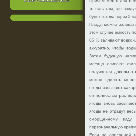
Причем место для нее
то есть там, где возд
будет готова через 3 м
Плоды можно заливать 
этом случае емкость п
65 % заливают водкой,
аккуратно, чтобы вод
Затем будущую наливк
месяца сливают, фил
получается довольно 
можно сделать менее
ягоды засыпают сахаро
он полностью раствори
ягоды вновь засыпают
ягоды не отдадут весь
сморщенному виду.
первоначальную крепку
Если по описанной те