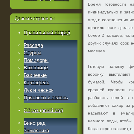
Время готовности н
индивидуально и завис
Дачные
страницы
ягод и соотношения их
правило, если зрелые
Правильный огород
более 2 пальцев, нали
других случаях срок е
Рассада
месяцев.
Огурцы
Помидоры
Готовую наливку фи
В теплице
воронку выстилают
Бахчевые
бумагой. Чтобы кре
Картофель
Лук и чеснок
средней крепости ви
Пряности и зелень
разбавить водой в 
добавляют сахар из р
Образцовый сад
насыпают в эмалир
немного воды, чтобы 
Виноград
Когда сироп закипит, 
Земляника