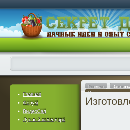
Главная
Заготовк
Изготовление наливо
Главная
Изготовл
Форум
ВидеоСад
Лунный календарь