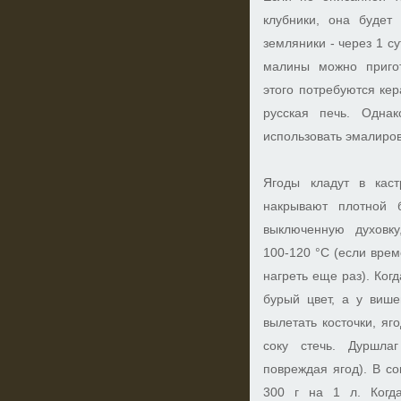
клубники, она будет
земляники - через 1 с
малины можно пригот
этого потребуются ке
русская печь. Одна
использовать эмалиров
Ягоды кладут в каст
накрывают плотной 
выключенную духовку
100-120 °С (если врем
нагреть еще раз). Ког
бурый цвет, а у више
вылетать косточки, я
соку стечь. Дуршла
повреждая ягод). В со
300 г на 1 л. Когда