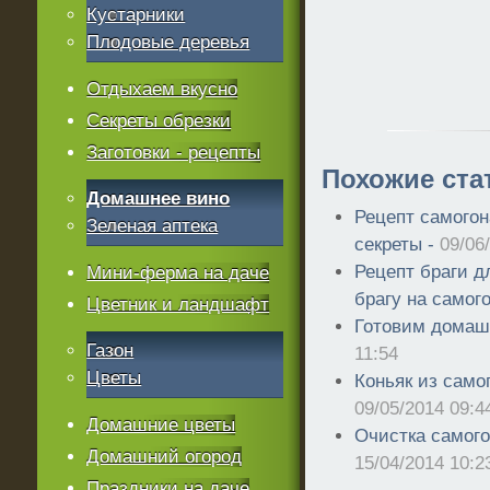
Кустарники
Плодовые деревья
Отдыхаем вкусно
Секреты обрезки
Заготовки - рецепты
Похожие ста
Домашнее вино
Рецепт самогон
Зеленая аптека
секреты -
09/06
Рецепт браги д
Мини-ферма на даче
брагу на самог
Цветник и ландшафт
Готовим домаш
Газон
11:54
Цветы
Коньяк из само
09/05/2014 09:4
Домашние цветы
Очистка самог
Домашний огород
15/04/2014 10:2
Праздники на даче