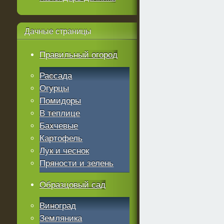
Дачные
страницы
Правильный огород
Рассада
Огурцы
Помидоры
В теплице
Бахчевые
Картофель
Лук и чеснок
Пряности и зелень
Образцовый сад
Виноград
Земляника