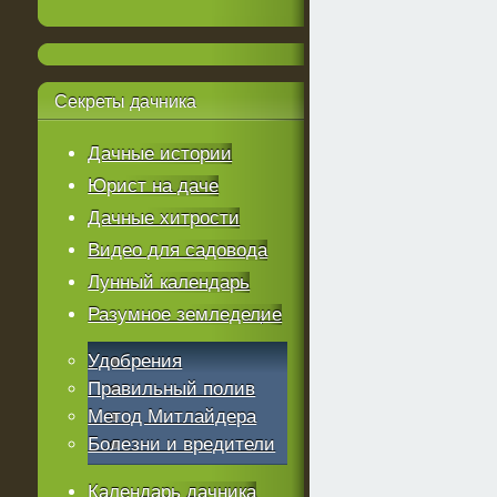
Секреты
дачника
Дачные истории
Юрист на даче
Дачные хитрости
Видео для садовода
Лунный календарь
Разумное земледелие
Удобрения
Правильный полив
Метод Митлайдера
Болезни и вредители
Календарь дачника