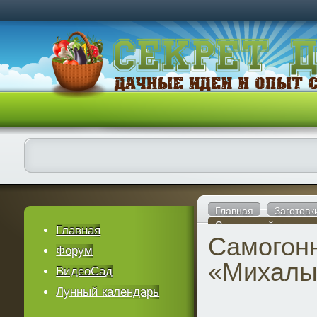
Главная
Заготовк
Самогонный аппарат
Главная
Самогон
Форум
«Михалы
ВидеоСад
Лунный календарь