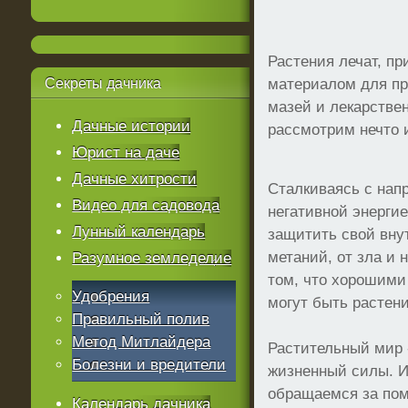
Растения лечат, п
Секреты
дачника
материалом для пр
мазей и лекарстве
Дачные истории
рассмотрим нечто 
Юрист на даче
Дачные хитрости
Сталкиваясь с нап
Видео для садовода
негативной энергие
Лунный календарь
защитить свой вну
метаний, от зла и 
Разумное земледелие
том, что хорошими
Удобрения
могут быть растени
Правильный полив
Метод Митлайдера
Растительный мир -
Болезни и вредители
жизненный силы. И
обращаемся за по
Календарь дачника