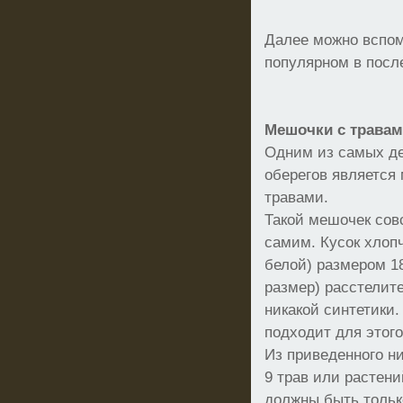
Далее можно вспом
популярном в после
Мешочки с травам
Одним из самых де
оберегов является
травами.
Такой мешочек сов
самим. Кусок хлоп
белой) размером 1
размер) расстелите
никакой синтетики.
подходит для этого
Из приведенного ни
9 трав или растени
должны быть тольк