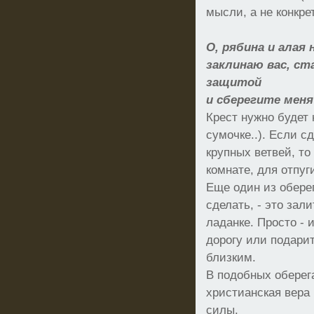
мысли, а не конкре
О, рябина и алая 
заклинаю вас, ст
защитой
и сберегите меня
Крест нужно будет 
сумочке..). Если с
крупных ветвей, то
комнате, для отпуг
Еще один из оберег
сделать, - это зал
ладанке. Просто - 
дорогу или подарит
близким.
В подобных оберега
христианская вера 
силы.