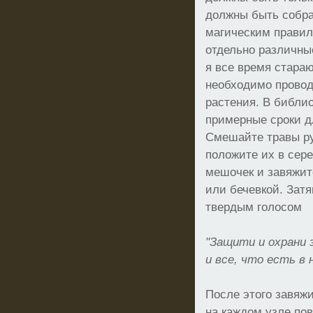
должны быть собр
магическим правил
отдельно различны
я все время стараю
необходимо провод
растения. В библи
примерные сроки д
Смешайте травы ру
положите их в сере
мешочек и завяжит
или бечевкой. Затя
твердым голосом
"Защити и охрани
и все, что есть в 
После этого завяжи
на каждом узле пов