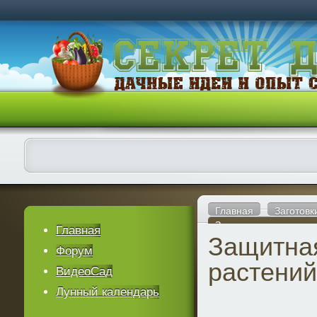
Главная
Заготовк
Защитная магия рас
Главная
Защитна
Форум
растени
ВидеоСад
Лунный календарь