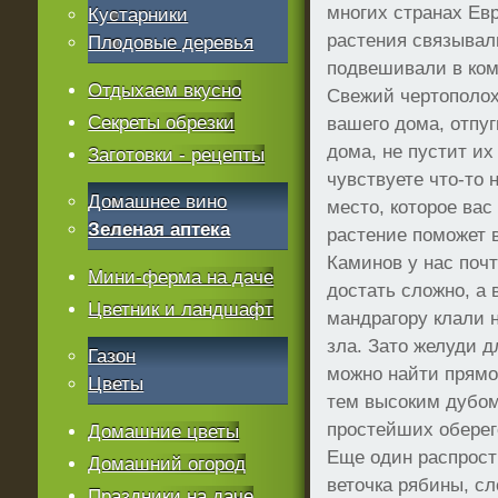
многих странах Ев
Кустарники
растения связывал
Плодовые деревья
подвешивали в ком
Отдыхаем вкусно
Свежий чертополох
Секреты обрезки
вашего дома, отпуг
дома, не пустит их
Заготовки - рецепты
чувствуете что-то 
Домашнее вино
место, которое вас
Зеленая аптека
растение поможет в
Каминов у нас почт
Мини-ферма на даче
достать сложно, а 
Цветник и ландшафт
мандрагору клали 
зла. Зато желуди 
Газон
можно найти прямо т
Цветы
тем высоким дубом
простейших оберег
Домашние цветы
Еще один распрост
Домашний огород
веточка рябины, с
Праздники на даче