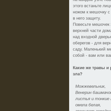
этого встаньте лиц
ножом к мешочку с
в него защиту.
Повесьте мешочек 
верхней части дом
над входной дверь
оберегов - для вер
саду. Маленький м
собой - вам или в
Какие же травы и 
зла?
Можжевельник,
Венерин башмачо
листья и тонкие 
омела белая,