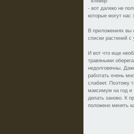
клевер
- вот далеко не по
которые могут нас 
В приложениях вы 
списки растений с 
И вот что еще нео
травяными оберега
недолговечны. Даж
работать очень мно
слабеет. Поэтому 
максимум на год и
делать заново. К п
положено менять к