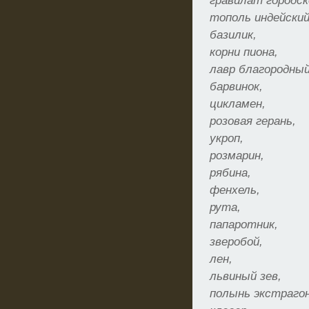
гравилат городск
тополь индейский
базилик,
корни пиона,
лавр благородный
барвинок,
цикламен,
розовая герань,
укроп,
розмарин,
рябина,
фенхель,
рута,
папаротник,
зверобой,
лен,
львиный зев,
полынь экстрагон