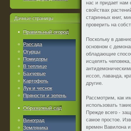
нас и придает нам
свойствах растени
старинных книг, ми
Дачные
страницы
проверить на собс
Правильный огород
Поскольку в давни
Рассада
основном с демона
Огурцы
обладающие способ
Помидоры
исцелять человека
В теплице
антидемоническими
Бахчевые
иссоп, лаванда, кр
Картофель
другие.
Лук и чеснок
Пряности и зелень
Рассмотрим, как и
использовать такие
Образцовый сад
Прежде всего - защ
самое простое. Изв
Виноград
времен Вавилона и
Земляника