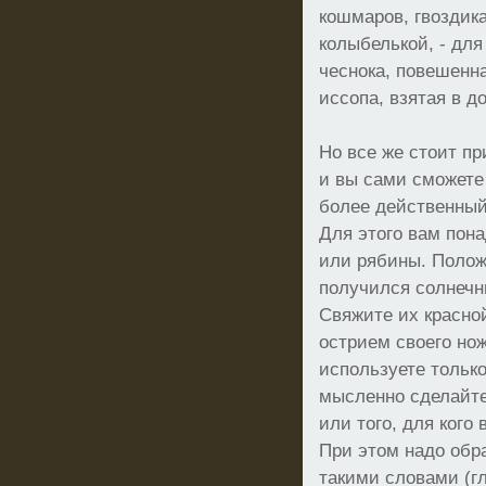
кошмаров, гвоздик
колыбелькой, - дл
чеснока, повешенна
иссопа, взятая в д
Но все же стоит п
и вы сами сможете
более действенный
Для этого вам пона
или рябины. Полож
получился солнечн
Свяжите их красно
острием своего нож
используете только
мысленно сделайте
или того, для кого 
При этом надо обра
такими словами (г