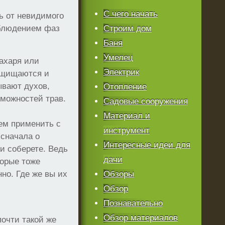
С чего начать
ь от невидимого
облюдением фаз
Строим дом
Баня
Умелец
ахаря или
Электрик
ащищаются и
ывают духов,
Отопление
зможностей трав.
Садовые сооружения
Материал и
ем применить с
инструмент
 сначала о
Интересные идеи для
 и соберете. Ведь
дачи
торые тоже
но. Где же вы их
Обзоры
Обзор
Познавательно
Обзор материалов
почти такой же