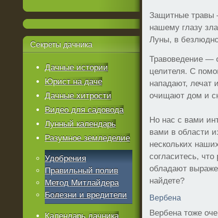
Защитные травы 
нашему глазу зла
Луны, в безлюдно
Секреты
дачника
Травоведение — о
Дачные истории
целителя. С пом
Юрист на даче
нападают, лечат 
Дачные хитрости
очищают дом и сн
Видео для садовода
Но нас с вами и
Лунный календарь
вами в области и
Разумное земледелие
нескольких наших
согласитесь, что
Удобрения
обладают выраже
Правильный полив
найдете?
Метод Митлайдера
Болезни и вредители
Вербена
Вербена тоже оче
Календарь дачника