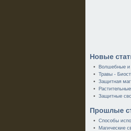
Новые стат
Волшебные и 
Травы - Биос
Защитная маг
Растительные
Защитные сво
Прошлые ст
Cпособы испо
Магические с