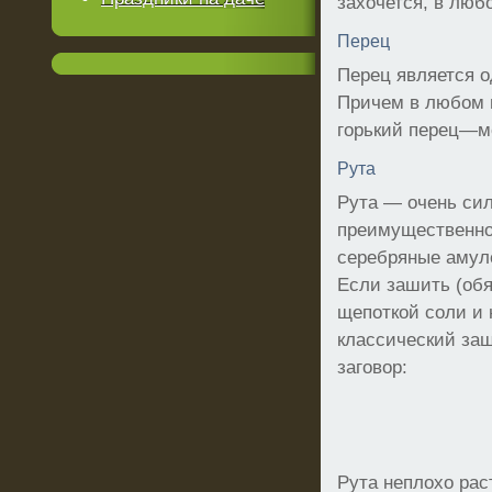
захочется, в люб
Перец
Перец является 
Причем в любом в
горький перец—м
Рута
Рута — очень сил
преимущественно
серебряные амуле
Если зашить (обя
щепоткой соли и 
классический защ
заговор:
Рута неплохо рас