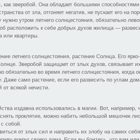
й, как зверобой. Она обладает большими способностям
ранства от зла, отгоняет негатив, не пускает его на по
 нужно утром летнего солнцестояния, обязательно левой
об расположить к себе добрых духов жилища — развеси
а или квартиры.
ние летнего солнцестояния, растение Солнца. Его ярко
лнце. Зверобой защищает от злых духов, связывает их
но обязательно во время летнего солнцестояния, когда о
 Даже само растение, если его развесить по углам дом
 от всякой нечисти.
ства издавна использовались в магии. Вот, например, 
 снять проклятие, можно набить небольшой мешочек ли
 с собой.
виться от злых сил и направить их злобу на самих себя
пиву вокруг своего дома. Если вы боитесь, что вам или