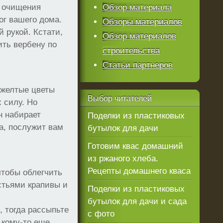
и очищения
Обзор материала
рог вашего дома.
Обзоры материалов
 рукой. Кстати,
Обзор материалов
ть вербену по
строительства
Статьи партнеров
-желтые цветы
Выбор
читателей
 силу. Но
н набирает
Поделки из пластиковых
а, послужит вам
бутылок для дачи
Готовим квас домашний
из ржаного хлеба.
Рецепты домашнего кваса
чтобы облегчить
стьями крапивы и
Поделки из пластиковых
бутылок для дачи и сада
, тогда рассыпьте
с фото
 кому-то еще