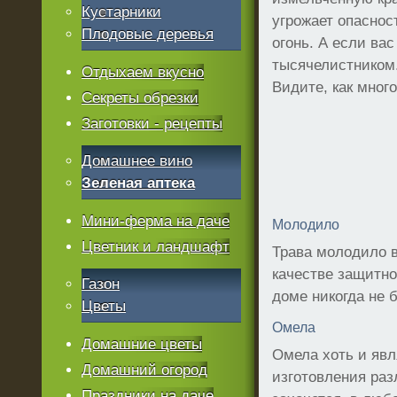
Кустарники
угрожает опаснос
Плодовые деревья
огонь. А если ва
тысячелистником
Отдыхаем вкусно
Видите, как мног
Секреты обрезки
Заготовки - рецепты
Домашнее вино
Зеленая аптека
Мини-ферма на даче
Молодило
Цветник и ландшафт
Трава молодило в
качестве защитно
Газон
доме никогда не 
Цветы
Омела
Домашние цветы
Омела хоть и явл
Домашний огород
изготовления раз
Праздники на даче