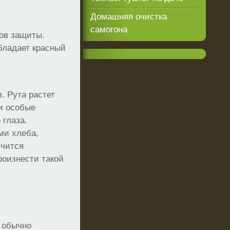
Домашняя очистка
самогона
ов защиты.
бладает красный
. Рута растет
и особые
 глаза.
ми хлеба,
учится
роизнести такой
е обычно