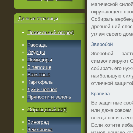
магической сило
окружающего прост
Дачные
страницы
Собирать вербену
древнейший спос
Правильный огород
углам своего дом
Зверобой
Рассада
Огурцы
Зверобой — расте
Помидоры
символизируют Со
В теплице
собирать его нуж
Бахчевые
наибольшую силу.
Картофель
отличной защитой
Лук и чеснок
Крапива
Пряности и зелень
Ее защитные свой
Образцовый сад
или даже совсем
всегда носить его
Виноград
Если хотите изба
Земляника
измельченную кра