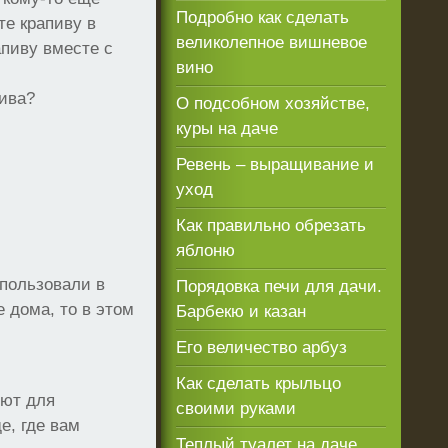
Подробно как сделать
те крапиву в
великолепное вишневое
апиву вместе с
вино
пива?
О подсобном хозяйстве,
куры на даче
Ревень – выращивание и
уход
Как правильно обрезать
яблоню
спользовали в
Порядовка печи для дачи.
 дома, то в этом
Барбекю и казан
Его величество арбуз
Как сделать крыльцо
уют для
своими руками
е, где вам
Теплый туалет на даче