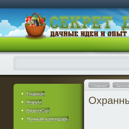
Главная
Загото
Главная
Охранны
Форум
ВидеоСад
Лунный календарь