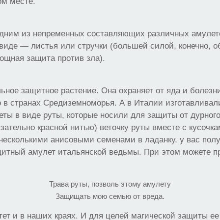
ом месте.
одним из непременных составляющих различных амулет
иде — листья или стручки (большей силой, конечно, о
ощная защита против зла).
ьное защитное растение. Она охраняет от яда и болезни
 в странах Средиземноморья. А в Италии изготавливал
ты в виде руты, которые носили для защиты от дурного
зательно красной нитью) веточку руты вместе с кусочка
несколькими анисовыми семенами в ладанку, у вас пол
итный амулет итальянской ведьмы. При этом можете п
Трава руты, позволь этому амулету
Защищать мою семью от вреда.
тет и в наших краях. И для целей магической защиты е