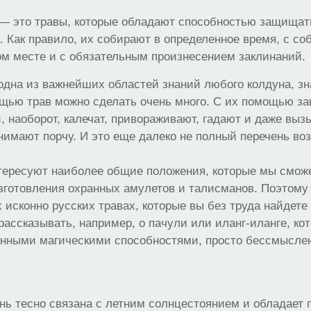
— это травы, которые обладают способностью защищат
. Как правило, их собирают в определенное время, с с
м месте и с обязательным произнесением заклинаний.
дна из важнейших областей знаний любого колдуна, зн
ощью трав можно сделать очень много. С их помощью з
и, наоборот, калечат, привораживают, гадают и даже выз
имают порчу. И это еще далеко не полный перечень во
нтересуют наиболее общие положения, которые мы смож
зготовления охранных амулетов и талисманов. Поэтому
 исконно русских травах, которые вы без труда найдете
 рассказывать, например, о пачули или иланг-иланге, ко
нными магическими способностями, просто бессмыслен
нь тесно связана с летним солнцестоянием и обладает 