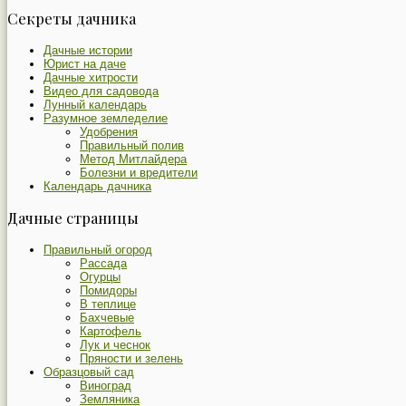
Секреты дачника
Дачные истории
Юрист на даче
Дачные хитрости
Видео для садовода
Лунный календарь
Разумное земледелие
Удобрения
Правильный полив
Метод Митлайдера
Болезни и вредители
Календарь дачника
Дачные страницы
Правильный огород
Рассада
Огурцы
Помидоры
В теплице
Бахчевые
Картофель
Лук и чеснок
Пряности и зелень
Образцовый сад
Виноград
Земляника