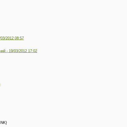
/03/2012 08:57
ний -
19/03/2012 17:02
8
INK}