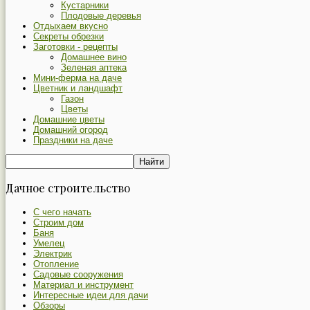
Кустарники
Плодовые деревья
Отдыхаем вкусно
Секреты обрезки
Заготовки - рецепты
Домашнее вино
Зеленая аптека
Мини-ферма на даче
Цветник и ландшафт
Газон
Цветы
Домашние цветы
Домашний огород
Праздники на даче
Дачное строительство
С чего начать
Строим дом
Баня
Умелец
Электрик
Отопление
Садовые сооружения
Материал и инструмент
Интересные идеи для дачи
Обзоры