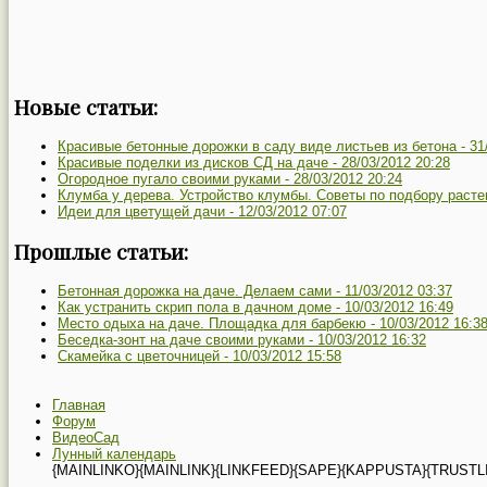
Новые статьи:
Красивые бетонные дорожки в саду виде листьев из бетона -
31
Красивые поделки из дисков СД на даче -
28/03/2012 20:28
Огородное пугало своими руками -
28/03/2012 20:24
Клумба у дерева. Устройство клумбы. Советы по подбору расте
Идеи для цветущей дачи -
12/03/2012 07:07
Прошлые статьи:
Бетонная дорожка на даче. Делаем сами -
11/03/2012 03:37
Как устранить скрип пола в дачном доме -
10/03/2012 16:49
Место одыха на даче. Площадка для барбекю -
10/03/2012 16:3
Беседка-зонт на даче своими руками -
10/03/2012 16:32
Скамейка с цветочницей -
10/03/2012 15:58
Главная
Форум
ВидеоСад
Лунный календарь
{MAINLINKO}{MAINLINK}{LINKFEED}{SAPE}{KAPPUSTA}{TRUSTL