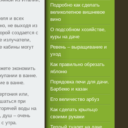
Подробно как сделать
великолепное вишневое
еля и всех
вино
но, не выходя из
О подсобном хозяйстве,
орой создается с
куры на даче
е излучатели,
е кабины могут
Ревень – выращивание и
уход
Как правильно обрезать
жете экономить
яблоню
купании в ванне.
Порядовка печи для дачи.
ие в ванне.
Барбекю и казан
ертония или,
Его величество арбуз
ышаться при
горячей воды на
Как сделать крыльцо
, душ – очень
своими руками
 с утра.
Теплый туалет на даче