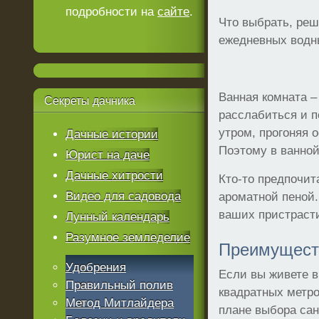
подробности на
сайте
.
Что выбрать, реш
ежедневных водны
Ванная комната –
Секреты
дачника
расслабиться и п
утром, прогоняя 
Дачные истории
Поэтому в ванной
Юрист на даче
Дачные хитрости
Кто-то предпочит
Видео для садовода
ароматной пеной.
ваших пристрасти
Лунный календарь
Разумное земледелие
Преимущест
Удобрения
Если вы живете в
Правильный полив
квадратных метро
Метод Митлайдера
плане выбора сан