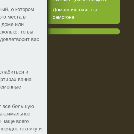
ый, о котором
Домашняя очистка
ого места в
самогона
м доме или
сколько, то вы
удовлетворит вас
слабиться и
ртирах ванна
временные
т все большую
максимальное
й чаще всего
порядок технику и