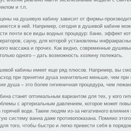
еклом и т.п.
 цены на душевую кабину зависит от фирмы-производит
меются в ней. Например, сегодня в душевой кабине мож
сти почти все виды водных процедур: баню, эффект кот
раторов, сауну, для которой установлены инфракрасны
ого массажа и прочих. Как видно, современные душевы
 только одного – дать возможность хозяину полежать.
шевой кабины имеет еще ряд плюсов. Например, вы смо
 расход при принятии душа значительно меньше, чем при 
тие душа – это более гигиеничная процедура, чем лежан
бина станет оптимальным вариантом для тех, у кого гип
роблемы с артериальным давлением, которое может пов
 горячей воде. Таким людям из-за негативного влияния 
ую систему ванна даже противопоказана. Помимо этого
для того, чтобы быстро и легко привести себя в порядок