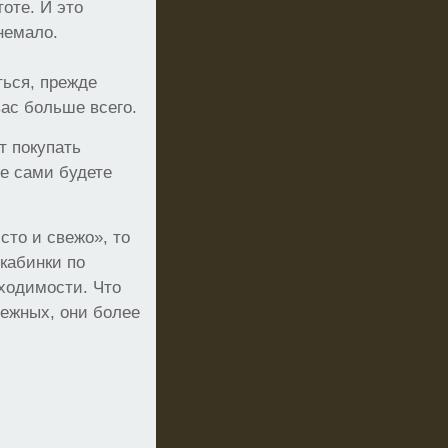
оте. И это
немало.
ться, прежде
вас больше всего.
т покупать
же сами будете
сто и свежо», то
кабинки по
бходимости. Что
бежных, они более