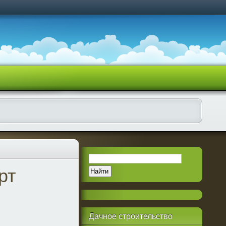
рт
Дачное
строительство