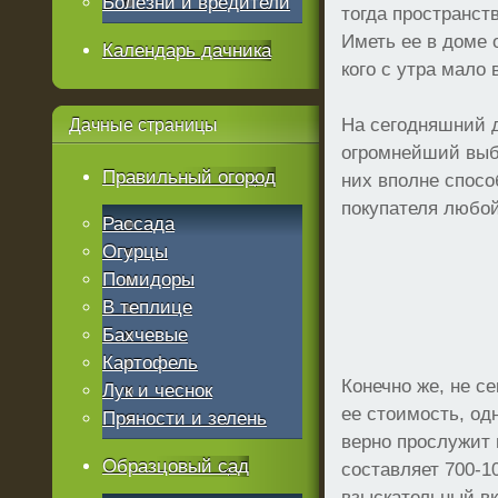
Болезни и вредители
тогда пространст
Иметь ее в доме 
Календарь дачника
кого с утра мало 
На сегодняшний д
Дачные
страницы
огромнейший выб
Правильный огород
них вполне спосо
покупателя любой
Рассада
Огурцы
Помидоры
В теплице
Бахчевые
Картофель
Конечно же, не с
Лук и чеснок
ее стоимость, од
Пряности и зелень
верно прослужит 
Образцовый сад
составляет 700-1
взыскательный вк