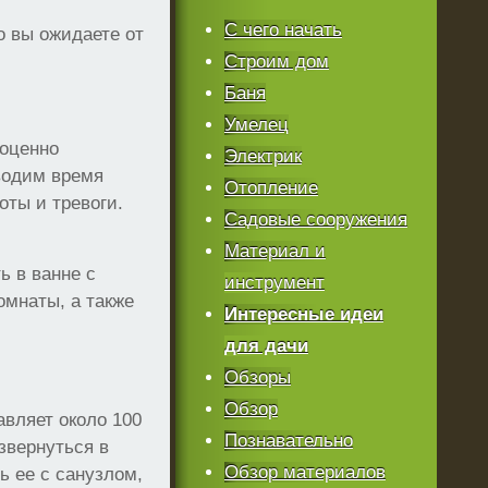
С чего начать
о вы ожидаете от
Строим дом
Баня
Умелец
ноценно
Электрик
водим время
Отопление
оты и тревоги.
Садовые сооружения
Материал и
ь в ванне с
инструмент
омнаты, а также
Интересные идеи
для дачи
Обзоры
Обзор
авляет около 100
Познавательно
звернуться в
Обзор материалов
ь ее с санузлом,