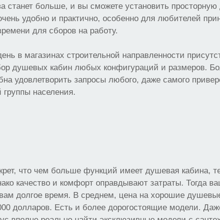
ва станет больше, и вы сможете установить просторную
очень удобно и практично, особенно для любителей прин
времени для сборов на работу.
ень в магазинах строительной направленности присутс
ор душевых кабин любых конфигураций и размеров. Бо
бна удовлетворить запросы любого, даже самого приве
 группы населения.
екрет, что чем больше функций имеет душевая кабина, 
нако качество и комфорт оправдывают затраты. Тогда в
вам долгое время. В среднем, цена на хорошие душевы
000 долларов. Есть и более дорогостоящие модели. Да
ус вполне реально найти эксклюзивные модели с санте