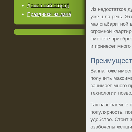
Домашний огород
Из недостатков д
Праздники на даче
уже шла речь. Эт
малогабаритной в
огромной квартире
сможете приобрес
и принесет много
Преимущест
Ванна тоже имеет
получить максим
занимает много п
технологии позво
Так называемые 
популярность, по
удобство. Стоит 
озабочены женщин