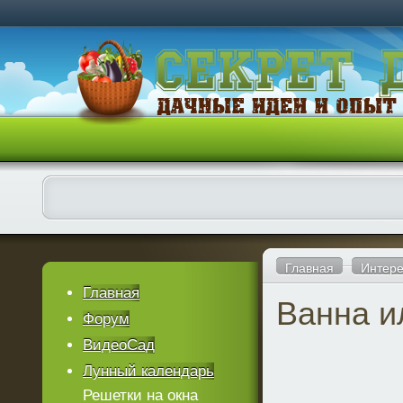
Главная
Интере
Главная
Ванна и
Форум
ВидеоСад
Лунный календарь
Решетки на окна