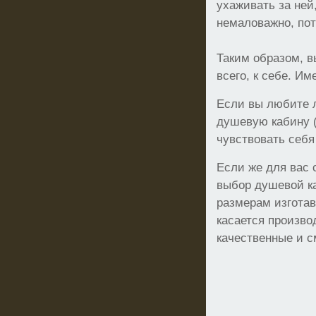
ухаживать за ней
немаловажно, пот
Таким образом, в
всего, к себе. И
Если вы любите л
душевую кабину (
чувствовать себя
Если же для вас 
выбор душевой ка
размерам изготав
касается произво
качественные и с