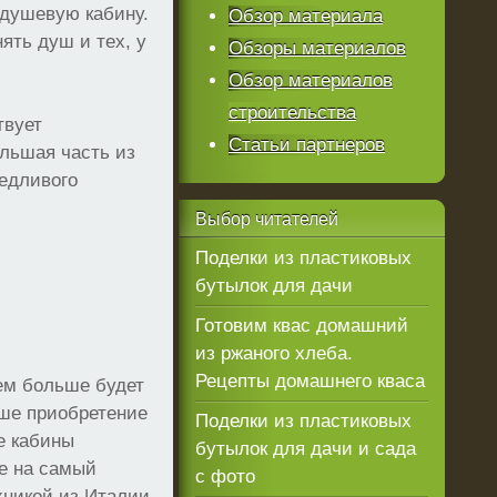
 душевую кабину.
Обзор материала
ять душ и тех, у
Обзоры материалов
Обзор материалов
строительства
твует
Статьи партнеров
льшая часть из
редливого
Выбор
читателей
Поделки из пластиковых
бутылок для дачи
Готовим квас домашний
из ржаного хлеба.
Рецепты домашнего кваса
тем больше будет
аше приобретение
Поделки из пластиковых
е кабины
бутылок для дачи и сада
же на самый
с фото
хникой из Италии,