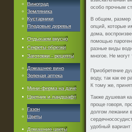
Виноград
особо прочным ст
Земляника
Кустарники
В общем, размер
Плодовые деревья
опций, которые и
дома, воспроизве
Отдыхаем вкусно
помощью парогене
Секреты обрезки
разные виды водн
Заготовки - рецепты
многое. Не могут
Домашнее вино
Приобретение ду
Зеленая аптека
воду, так как ее
К тому же, приня
Мини-ферма на даче
Цветник и ландшафт
Также душевая ка
проще говоря, п
Газон
долгом лежании в
Цветы
сердечнососудист
удобный вариант 
Домашние цветы