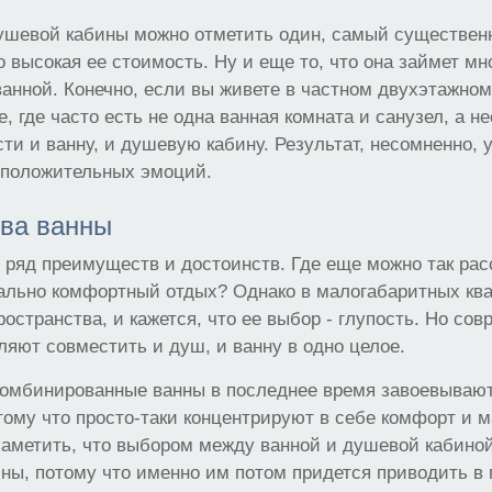
ушевой кабины можно отметить один, самый существенн
о высокая ее стоимость. Ну и еще то, что она займет мн
анной. Конечно, если вы живете в частном двухэтажно
, где часто есть не одна ванная комната и санузел, а не
ти и ванну, и душевую кабину. Результат, несомненно, 
 положительных эмоций.
ва ванны
 ряд преимуществ и достоинств. Где еще можно так рас
ально комфортный отдых? Однако в малогабаритных ква
ространства, и кажется, что ее выбор - глупость. Но со
ляют совместить и душ, и ванну в одно целое.
комбинированные ванны в последнее время завоевываю
тому что просто-таки концентрируют в себе комфорт и 
заметить, что выбором между ванной и душевой кабино
ы, потому что именно им потом придется приводить в 