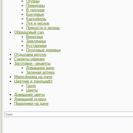
Огурцы
Помидоры
В теплице
Бахчевые
Картофель
Лук и чеснок
Пряности и зелень
Образцовый сад
Виноград
Земляника
Кустарники
Плодовые деревья
Отдыхаем вкусно
Секреты обрезки
Заготовки - рецепты
Домашнее вино
Зеленая аптека
Мини-ферма на даче
Цветник и ландшафт
Газон
Цветы
Домашние цветы
Домашний огород
Праздники на даче