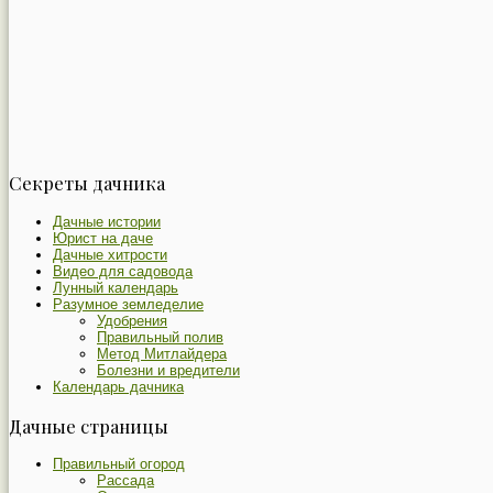
Секреты дачника
Дачные истории
Юрист на даче
Дачные хитрости
Видео для садовода
Лунный календарь
Разумное земледелие
Удобрения
Правильный полив
Метод Митлайдера
Болезни и вредители
Календарь дачника
Дачные страницы
Правильный огород
Рассада