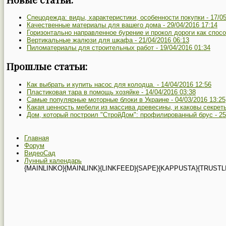
Спецодежда: виды, характеристики, особенности покупки -
17/0
Качественные материалы для вашего дома -
29/04/2016 17:14
Горизонтально направленное бурение и прокол дороги как спос
Вертикальные жалюзи для шкафа -
21/04/2016 06:13
Пиломатериалы для строительных работ -
19/04/2016 01:34
Прошлые статьи:
Как выбрать и купить насос для колодца. -
14/04/2016 12:56
Пластиковая тара в помощь хозяйке -
14/04/2016 03:38
Самые популярные моторные блоки в Украине -
04/03/2016 13:25
Какая ценность мебели из массива древесины, и каковы секрет
Дом, который построил "СтройДом": профилированный брус -
25
Главная
Форум
ВидеоСад
Лунный календарь
{MAINLINKO}{MAINLINK}{LINKFEED}{SAPE}{KAPPUSTA}{TRUSTL