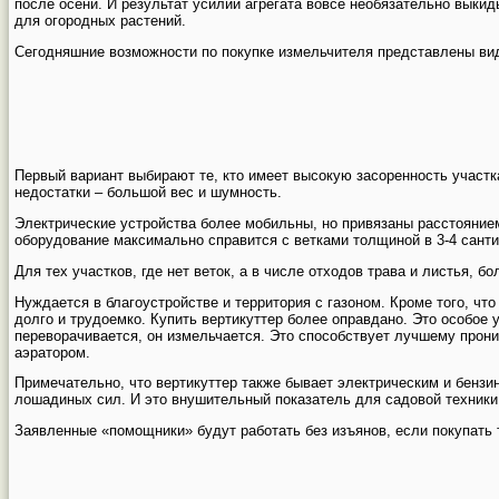
после осени. И результат усилий агрегата вовсе необязательно выкид
для огородных растений.
Сегодняшние возможности по покупке измельчителя представлены ви
Первый вариант выбирают те, кто имеет высокую засоренность участк
недостатки – большой вес и шумность.
Электрические устройства более мобильны, но привязаны расстояние
оборудование максимально справится с ветками толщиной в 3-4 санти
Для тех участков, где нет веток, а в числе отходов трава и листья, 
Нуждается в благоустройстве и территория с газоном. Кроме того, чт
долго и трудоемко. Купить вертикуттер более оправдано. Это особое 
переворачивается, он измельчается. Это способствует лучшему прон
аэратором.
Примечательно, что вертикуттер также бывает электрическим и бензин
лошадиных сил. И это внушительный показатель для садовой техники
Заявленные «помощники» будут работать без изъянов, если покупать т