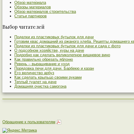
Обзор материала
Обзоры материалов
Обзор материалов строительства
Статьи партнеров
Выбор читателей
Поделки из пластиковых бутылок для дачи
Готовим квас домашний из ржаного хлеба. Рецепты домашнего к
Поделки из пластиковых бутылок для дачи и сада с фото
О подсобном хозяйстве, куры на даче
Подробно как сделать великолепное вишневое вино
Как правильно обрезать яблоню
Ревень – выращивание и уход
Порядовка печи для дачи. Барбекю и казан
Его величество арбуз
Как сделать крыльцо своими руками
Теплый туалет на даче
Домашняя очистка самогона
Обращение к пользователям