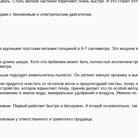
ывать. Столь мелкие частички перегниют очень быстро. И это станет от
дами с бензиновым и электрическим двигателем.
а крупными толстыми ветками толщиной в 6-7 сантиметра. Это мощное и 
м длины шнура. Хотя эта проблема может быть полностью исключена при
метра.
больше подходит измельчитель-пылесос. Он затянет мягкую органику и вы
о ее придется очистить от остатков веток и прошлогодней листвы, почву
устройство, которое взрыхляет почву, причем делает это по особой мето
икновению в землю воды, минеральных удобрений и воздуха. Именно по
овым. Первый работает быстро и бесшумно. А второй основательно, так 
.
аковые у ответственного и грамотного продавца.