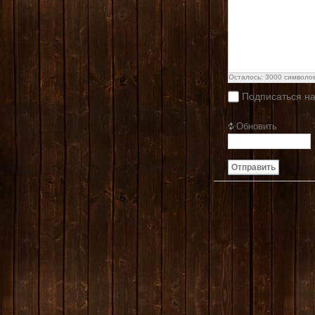
Осталось:
3000
символо
Подписаться н
Обновить
Отправить