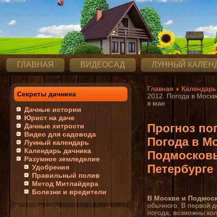
ГЛАВНАЯ
ВИДЕОСАД
ЛУННЫЙ КАЛЕН
Главная
Календарь
Секреты дачника
2012. Погода в Москв
в мае
Дачные истории
Юрист на даче
Прогноз пог
Дачные хитрости
Видео для садовода
Погода в М
Лунный календарь
Календарь дачника
Подмосковь
Разумное земледелие
Петербурге 
Удобрения
Правильный полив
Метод Митлайдера
Болезни и вредители
В Москве и Подмос
обычного. В первой д
погода, возможны ко