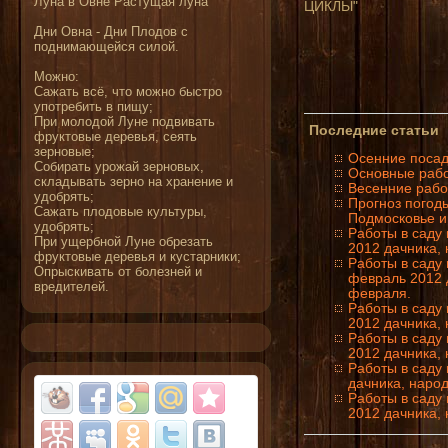
Луна в Овне Растущая луна
ЦИКЛЫ"
Дни Овна - Дни Плодов с
поднимающейся силой.
Можно:
Сажать всё, что можно быстро
употребить в пищу;
При молодой Луне подвивать
Последние статьи
фруктовые деревья, сеять
зерновые;
Осенние посад
Собирать урожай зерновых,
Основные рабо
складывать зерно на хранение и
Весенние работ
удобрять;
Прогноз погоды
Сажать плодовые культуры,
Подмосковье и
удобрять;
Работы в саду
При ущербной Луне обрезать
2012 дачника,
фруктовые деревья и кустарники;
Работы в саду
Опрыскивать от болезней и
февраль 2012 
вредителей.
февраля.
Работы в саду
2012 дачника,
Работы в саду
2012 дачника,
Работы в саду
дачника, наро
Работы в саду
2012 дачника,