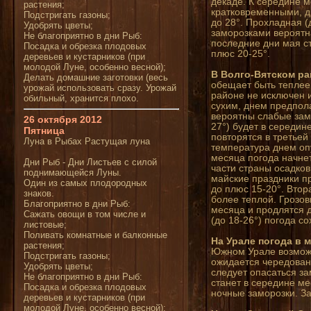
декаде. К середине м
растения;
кратковременными, дн
Подстригать газоны;
до 28°. Прохладная (
Удобрять цветы;
заморозками вероятна
Не благоприятно в дни Рыб:
последние дни мая с
Посадка и обрезка плодовых
плюс 20-25°.
деревьев и кустарников (при
молодой Луне, особенно весной);
В Волго-Вятском ра
Делать домашние заготовки (весь
обещает быть теплее 
урожай использовать сразу. Урожай
районе не исключен 
обильный, хранится плохо.
сухим, днем предпола
вероятны слабые замо
26 октября 2012
27°) будет в середин
Пятница
повторятся в третьей
Луна в Рыбах Растущая луна
температура днем опу
месяца погода начне
Дни Рыб - Дни Листьев с силой
части страны осадко
поднимающейся Луны.
майские праздники п
Один из самых плодородных
до плюс 15-20°. Втор
знаков.
более теплой. Грозо
Благоприятно в дни Рыб:
месяца и продлятся 
Сажать овощи в том числе и
(до 18-26°) погода со
листовые;
Поливать комнатные и балконные
На Урале погода в 
растения;
Южном Урале возможе
Подстригать газоны;
ожидается чередован
Удобрять цветы;
следует опасаться за
Не благоприятно в дни Рыб:
станет в середине ме
Посадка и обрезка плодовых
ночные заморозки. З
деревьев и кустарников (при
молодой Луне, особенно весной);