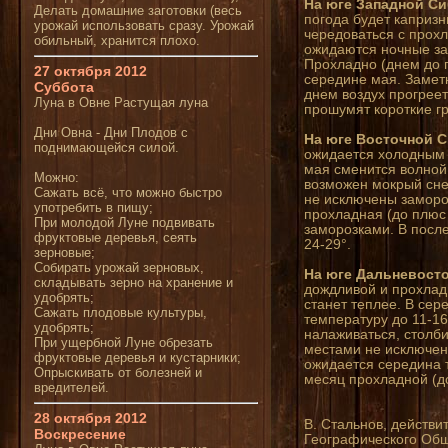
На юге Западной Си
Делать домашние заготовки (весь
погода будет капризн
урожай использовать сразу. Урожай
чередоваться с прох
обильный, хранится плохо.
ожидаются ночные за
Прохладно (днем до п
27 октября 2012
середине мая. Заметн
Суббота
днем воздух прогреет
Луна в Овне Растущая луна
прошумят короткие г
Дни Овна - Дни Плодов с
На юге Восточной 
поднимающейся силой.
ожидается холодным 
мая сменится волной
Можно:
возможен мокрый снег
Сажать всё, что можно быстро
не исключены заморо
употребить в пищу;
прохладная (до плюс 
При молодой Луне подвивать
заморозками. В после
фруктовые деревья, сеять
24-29°.
зерновые;
Собирать урожай зерновых,
На юге Дальневосто
складывать зерно на хранение и
дождливой и прохладн
удобрять;
станет теплее. В сер
Сажать плодовые культуры,
температуру до 11-16
удобрять;
налаживаться, столб
При ущербной Луне обрезать
местами не исключен
фруктовые деревья и кустарники;
ожидается середина 
Опрыскивать от болезней и
месяц прохладной (до
вредителей.
28 октября 2012
В. Стальнов, действи
Воскресение
Географического Об