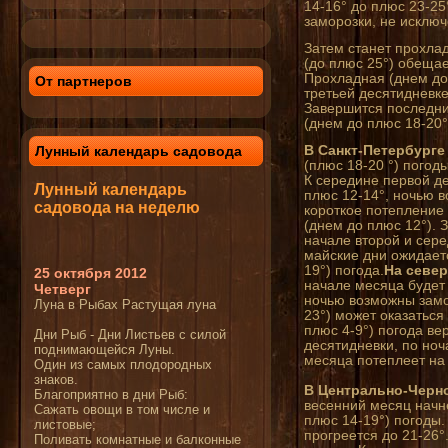
14-16° до плюс 23-25
заморозки, не исключ
Затем станет прохла
(до плюс 25°) обещае
Прохладная (днем до 
От партнеров
третьей десятидневке
Завершится последн
(днем до плюс 18-20°
Лунный календарь садовода
В Санкт-Петербурге
(плюс 18-20 °) погоды
К середине первой д
Лунный календарь
плюс 12-14°, ночью 
садовода
на неделю
короткое потепление
(днем до плюс 12°). 
начале второй и сере
майские дни ожидает
19°) погода.
На север
25 октября 2012
начале месяца будет 
Четверг
ночью возможны замо
Луна в Рыбах Растущая луна
23°) может оказаться
плюс 4-9°) погода ве
Дни Рыб - Дни Листьев с силой
десятидневки, по ноч
поднимающейся Луны.
месяца потеплеет на 
Один из самых плодородных
знаков.
В Центрально-Черн
Благоприятно в дни Рыб:
весенний месяц начн
Сажать овощи в том числе и
плюс 14-19°) погоды.
листовые;
прогреется до 21-26°
Поливать комнатные и балконные