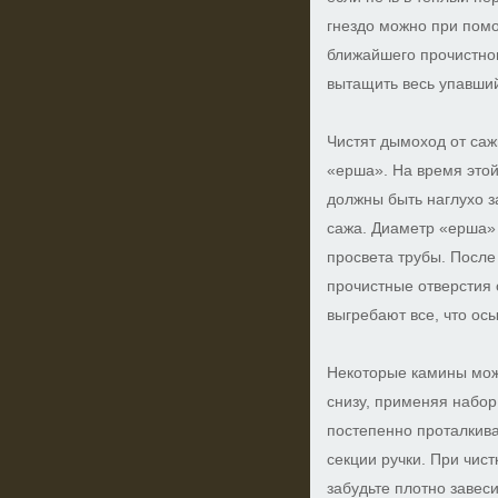
гнездо можно при помо
ближайшего прочистног
вытащить весь упавший
Чистят дымоход от са
«ерша». На время это
должны быть наглухо з
сажа. Диаметр «ерша»
просвета трубы. После 
прочистные отверстия 
выгребают все, что осы
Некоторые камины можн
снизу, применяя набор
постепенно проталкив
секции ручки. При чист
забудьте плотно завес