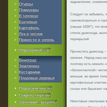
задымлению, снижению
Огурцы
Помидоры
Следует не забывать, 
В теплице
самовозгораться и гор
Бахчевые
(свыше 1000°), что мо
Картофель
стенок дымохода, вых
Лук и чеснок
перекрытий.
Пряности и зелень
Образцовый сад
Прочистить дымоход – 
грязная. Народ наш на
Виноград
поэтому есть немало 
Земляника
«бесконтактной» чистк
Кустарники
меньше, во время топк
Плодовые деревья
картофельные очистки
Отдыхаем вкусно
солью или брызгают на
Секреты обрезки
Некоторые смельчаки 
Заготовки - рецепты