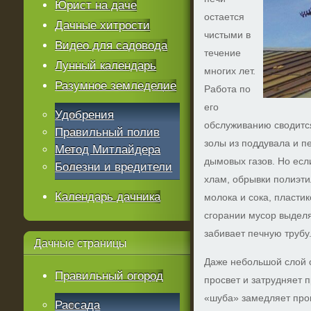
Юрист на даче
остается
Дачные хитрости
чистыми в
Видео для садовода
течение
Лунный календарь
многих лет.
Разумное земледелие
Работа по
его
Удобрения
обслуживанию сводитс
Правильный полив
золы из поддувала и п
Метод Митлайдера
дымовых газов. Но есл
Болезни и вредители
хлам, обрывки полиэти
Календарь дачника
молока и сока, пластик
сгорании мусор выделя
забивает печную трубу
Дачные
страницы
Даже небольшой слой 
Правильный огород
просвет и затрудняет 
«шуба» замедляет прог
Рассада