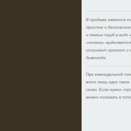
В продаже имеется т
простое и безопасное
и печных труб в виде 
«полена» выделяются
иссушают креозот и 
дымохода.
При еженедельной топ
всего лишь одно такое
сезон. Если нужно «пр
можно положить в топ