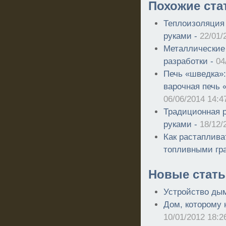
Похожие ста
Теплоизоляция
руками -
22/01/
Металлические
разработки -
04
Печь «шведка»:
варочная печь 
06/06/2014 14:4
Традиционная р
руками -
18/12/
Как растаплива
топливными гр
Новые стать
Устройство ды
Дом, которому 
10/01/2012 18:2