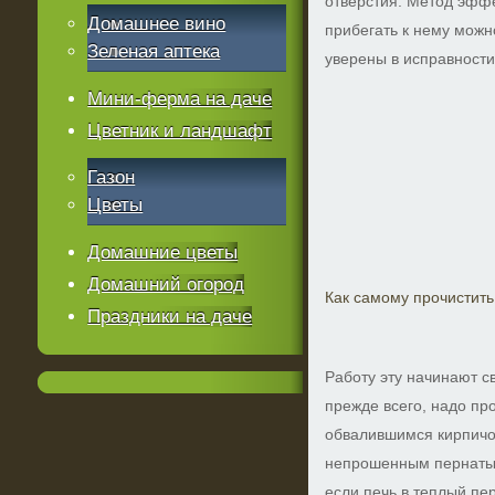
отверстия. Метод эффе
Домашнее вино
прибегать к нему можн
Зеленая аптека
уверены в исправност
Мини-ферма на даче
Цветник и ландшафт
Газон
Цветы
Домашние цветы
Домашний огород
Как самому прочистит
Праздники на даче
Работу эту начинают с
прежде всего, надо пр
обвалившимся кирпичо
непрошенным пернатым
если печь в теплый пе