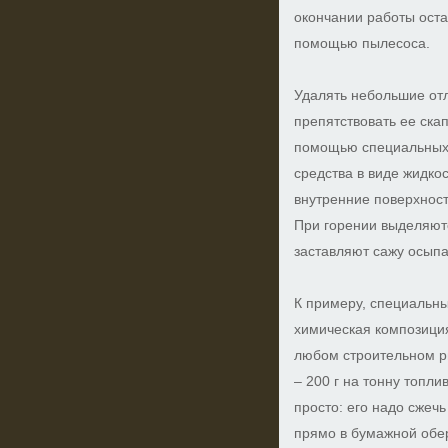
окончании работы оста
помощью пылесоса.
Удалять небольшие отл
препятствовать ее ск
помощью специальных 
средства в виде жидко
внутренние поверхност
При горении выделяютс
заставляют сажу осыпа
К примеру, специальны
химическая композици
любом строительном р
– 200 г на тонну топли
просто: его надо сжеч
прямо в бумажной обе