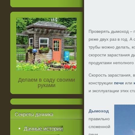
Проверять дымоход – п
реже двух раз в год. А
трубы можно делать, ко
скорости зарастания д
продуктами неполного 
Скорость зарастания, в
Делаем в саду своими
конструкции
печи
или
руками
и эксплуатации этих с
Дымоход
Секреты
дачника
правильно
сложенной
Дачные истории
печи