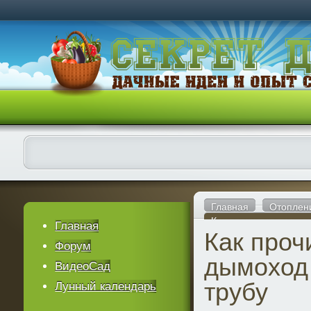
Главная
Отоплен
Как прочистить дымох
Главная
Как проч
Форум
дымоход 
ВидеоСад
трубу
Лунный календарь