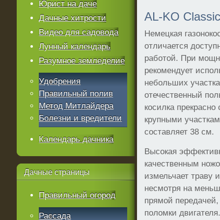
Юрист на даче
AL-KO Classic
Дачные хитрости
Видео для садовода
Немецкая газонокос
отличается доступ
Лунный календарь
работой. При мощн
Разумное земледелие
рекомендует испол
Удобрения
небольших участках
Правильный полив
отечественный пол
Метод Митлайдера
косилка прекрасно 
Болезни и вредители
крупными участкам
составляет 38 см.
Календарь дачника
Высокая эффективн
качественным ножо
Дачные
страницы
измельчает траву и
несмотря на меньш
Правильный огород
прямой передачей,
поломки двигателя
Рассада