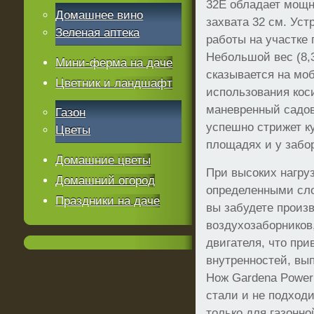
32E обладает мощн
Домашнее вино
захвата 32 см. Уст
Зеленая аптека
работы на участке 
Небольшой вес (8,3
Мини-ферма на даче
сказывается на мо
Цветник и ландшафт
использования коси
маневренный садов
Газон
успешно стрижет к
Цветы
площадях и у забо
Домашние цветы
При высоких нагруз
Домашний огород
определенными сл
Праздники на даче
вы забудете произ
воздухозаборников,
двигателя, что при
внутренностей, вы
Нож Gardena Power
стали и не подходи
только для газонн