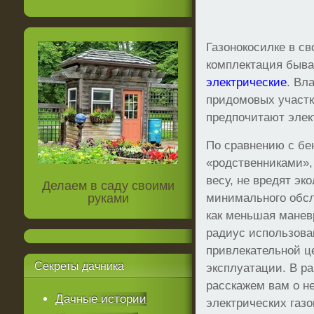
Газонокосилке в с
комплектация быв
электрические
. Вл
придомовых участко
предпочитают элек
По сравнению с б
«родственниками», 
весу, не вредят эк
Делаем в саду своими
руками
минимального обсл
как меньшая манев
радиус использова
привлекательной ц
Секреты
дачника
эксплуатации. В р
расскажем вам о н
Дачные истории
электрических газо