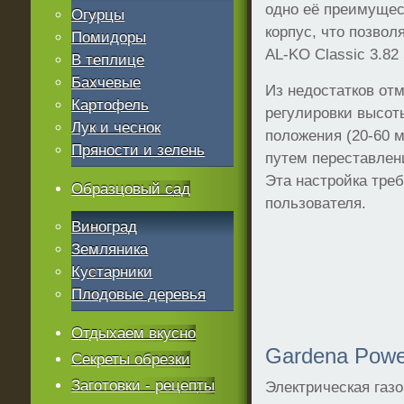
одно её преимущест
Огурцы
корпус, что позвол
Помидоры
AL-KO Classic 3.82
В теплице
Бахчевые
Из недостатков от
Картофель
регулировки высоты
Лук и чеснок
положения (20-60 
Пряности и зелень
путем переставлен
Эта настройка тре
Образцовый сад
пользователя.
Виноград
Земляника
Кустарники
Плодовые деревья
Отдыхаем вкусно
Gardena Pow
Секреты обрезки
Заготовки - рецепты
Электрическая газ