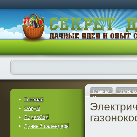
Главная
Материа
Электрические газон
Главная
Электри
Форум
газоноко
ВидеоСад
Лунный календарь