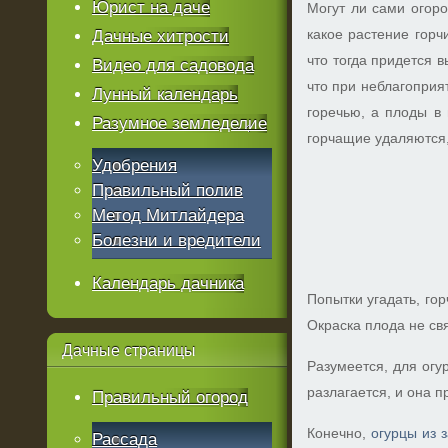
Юрист на даче
Могут ли сами огоро
какое растение горч
Дачные хитрости
что тогда придется 
Видео для садовода
что при неблагоприят
Лунный календарь
горечью, а плоды в 
Разумное земледелие
горчащие удаляются,
Удобрения
Правильный полив
Метод Митлайдера
Болезни и вредители
Календарь дачника
Попытки угадать, го
Окраска плода не св
Дачные
страницы
Разумеется, для огу
разлагается, и она п
Правильный огород
Конечно,
огурцы из 
Рассада