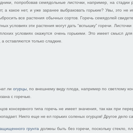
дники, попробовав семядольные листочки, например, на стадии 
ит, а какое нет, и уже заранее выбраковать горькие? Увы, это не 
выбросить все растения обычных сортов. Горечь семядолей свидете
ных условиях эти растения могут дать “вспышку” горечи. Листочки
плохих условиях окажутся очень горькими. Это имеет смысл для
 а оставляются только сладкие.
рчат ли
огурцы
, по внешнему виду плода, например по светлому кон
язана с горечью.
рцов консервного типа горечь не имеет значения, так как при пере
ропадает. Никто еще не ел горьких соленых огурцов! Другое дело с
защищенного грунта
должны быть без горечи, поскольку стекло, пл