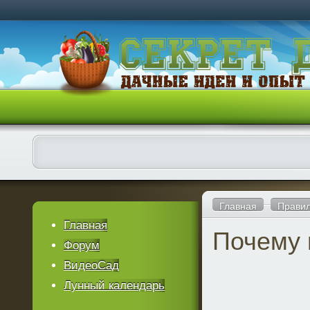
Главная
Правил
Главная
Почему 
Форум
ВидеоСад
Лунный календарь