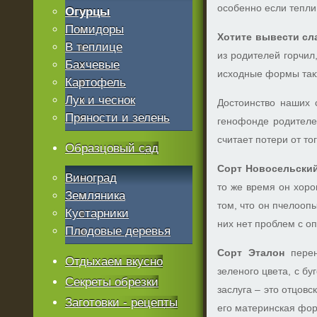
особенно если тепли
Огурцы
Помидоры
Хотите вывести сл
В теплице
из родителей горчил,
Бахчевые
исходные формы так
Картофель
Лук и чеснок
Достоинство наших 
Пряности и зелень
генофонде родителей
считает потери от то
Образцовый сад
Сорт Новосельски
Виноград
то же время он хоро
Земляника
том, что он пчелооп
Кустарники
них нет проблем с о
Плодовые деревья
Сорт Эталон
перен
Отдыхаем вкусно
зеленого цвета, с б
Секреты обрезки
заслуга – это отцов
Заготовки - рецепты
его материнская фор