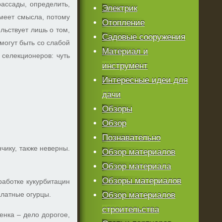
рассады, определить,
Электрик
имеет смысла, потому
Отопление
льствует лишь о том,
Садовые сооружения
 могут быть со слабой
Материал и
 селекционеров: чуть
инструмент
Интересные идеи для
дачи
Обзоры
Обзор
Познавательно
чику, также неверны.
Обзор материалов
Обзор материала
Обзоры материалов
работке кукурбитацин
алатные огурцы.
Обзор материалов
строительства
енка – дело дорогое,