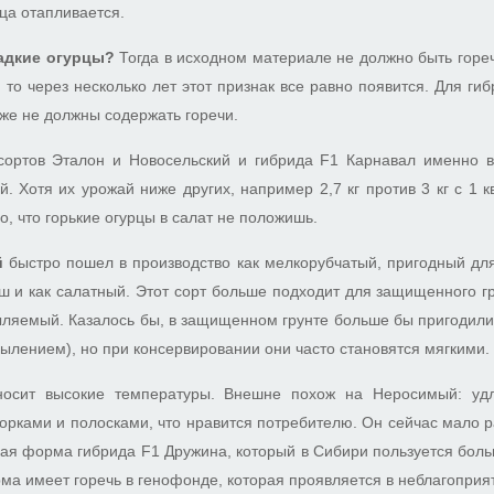
ца отапливается.
адкие огурцы?
Тогда в исходном материале не должно быть гореч
 то через несколько лет этот признак все равно появится. Для ги
же не должны содержать горечи.
сортов Эталон и Новосельский и гибрида F1 Карнавал именно в 
. Хотя их урожай ниже других, например 2,7 кг против 3 кг с 1 кв
го, что горькие огурцы в салат не положишь.
й
быстро пошел в производство как мелкорубчатый, пригодный дл
ш и как салатный. Этот сорт больше подходит для защищенного гр
ыляемый. Казалось бы, в защищенном грунте больше бы пригодили
пылением), но при консервировании они часто становятся мягкими.
осит высокие температуры. Внешне похож на Неросимый: удл
угорками и полосками, что нравится потребителю. Он сейчас мало р
ская форма гибрида F1 Дружина, который в Сибири пользуется бол
ма имеет горечь в генофонде, которая проявляется в неблагоприя