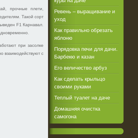
куры на даче
ай, прочные плети,
Ревень – выращивание и
едителям. Такой сорт
уход
выведен F1 Карнавал.
Как правильно обрезать
 одновременно.
яблоню
аботают при засолке
Порядовка печи для дачи.
но взаимодействуют с
Барбекю и казан
Его величество арбуз
Как сделать крыльцо
своими руками
Теплый туалет на даче
Домашняя очистка
самогона