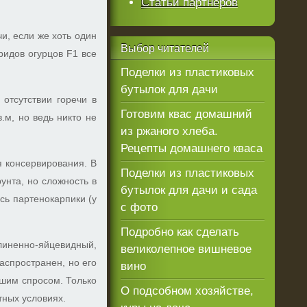
Статьи партнеров
и, если же хоть один
Выбор
читателей
бридов огурцов F1 все
Поделки из пластиковых
бутылок для дачи
отсутствии горечи в
Готовим квас домашний
.м, но ведь никто не
из ржаного хлеба.
Рецепты домашнего кваса
я консервирования. В
Поделки из пластиковых
унта, но сложность в
бутылок для дачи и сада
сь партенокарпики (у
с фото
Подробно как сделать
иненно-яйцевидный,
великолепное вишневое
аспространен, но его
вино
ьшим спросом. Только
О подсобном хозяйстве,
тных условиях.