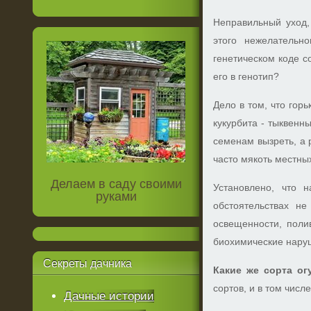
Неправильный уход,
этого нежелательн
генетическом коде со
его в генотип?
Дело в том, что гор
кукурбита - тыквенн
семенам вызреть, а 
часто мякоть местных
Делаем в саду своими
Установлено, что н
руками
обстоятельствах не
освещенности, поли
биохимические наруше
Секреты
дачника
Какие же сорта ог
сортов, и в том чис
Дачные истории