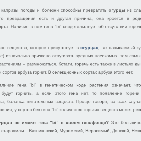
 капризы погоды и болезни способны превратить
огурц
ы
из сла
ого превращения есть и другая причина, она кроется в ро
рта. Наличие в нем гена “bi” свидетельствует об отсутствии горе
ькое вещество, которое присутствует в
огу
рцах
, так называемый ку
ые) изначально призвано отпугивать вредных насекомых, тем сам
растениям – размножиться. Кстати, горечь есть также в листьях ды
 сортов арбуза горчит. В селекционных сортах арбуза этого нет.
аличие гена “bi” в генетическом коде растения означает, ч
 будут горчить, а если этого гена нет, то появление горечи
ва, баланса питательных веществ. Проще говоря, во всех случая
ния, у сортов без гена “bi” количество горьких веществ может рез
урцов не имеют гена “bi” в своем генофонде?
Это большинс
ле старожилы – Вязниковский, Муромский, Неросимый, Донской, Неж