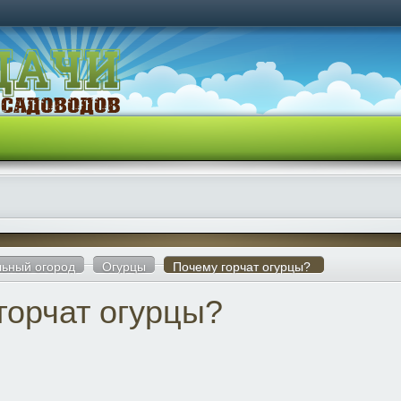
ьный огород
Огурцы
Почему горчат огурцы?
горчат огурцы?