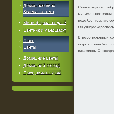
Домашнее вино
Семеноводство гиб
Зеленая аптека
минимальное количес
подойдет тем, кто с
Мини-ферма на даче
Он ультраскороспелы
Цветник и ландшафт
В перечисленных со
Газон
огурца: шипы быстро
Цветы
витамином С, сахара
Домашние цветы
Домашний огород
Праздники на даче