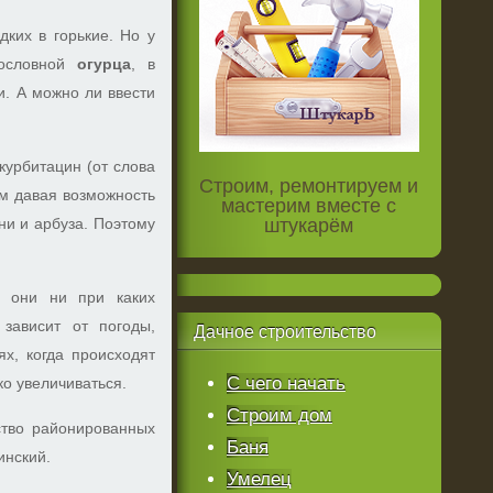
дких в горькие. Но у
дословной
огу
рца
, в
чи. А можно ли ввести
курбитацин (от слова
Строим, ремонтируем и
ым давая возможность
мастерим вместе с
ни и арбуза. Поэтому
штукарём
то они ни при каких
 зависит от погоды,
Дачное
строительство
х, когда происходят
С чего начать
ко увеличиваться.
Строим дом
тво районированных
Баня
инский.
Умелец