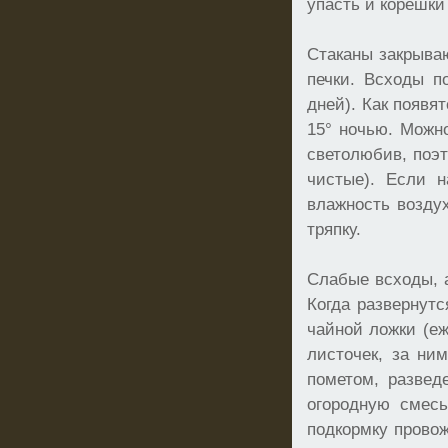
упасть и корешки
Стаканы закрываю
печки. Всходы п
дней). Как появя
15° ночью. Можно
светолюбив, поэ
чистые). Если н
влажность возду
тряпку.
Слабые всходы, 
Когда развернут
чайной ложки (е
листочек, за ни
пометом, развед
огородную смес
подкормку провож