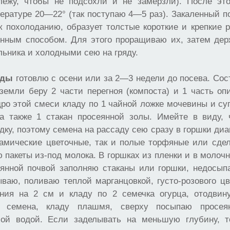
лежу, чтобы не подсохли и не замерзли). После эт
ературе 20—22° (так поступаю 4—5 раз). Закаленный 
 похолоданию, образует толстые короткие и крепкие 
нным способом. Для этого проращиваю их, затем дер
ьника и холодными сею на гряду.
ады
готовлю с осени или за 2—3 недели до посева. Сост
земли беру 2 части перегноя (компоста) и 1 часть о
дро этой смеси кладу по 1 чайной ложке мочевины и су
 а также 1 стакан просеянной золы. Имейте в виду, 
дку, поэтому семена на рассаду сею сразу в горшки ди
рамические цветочные, так и полые торфяные или сдел
 пакеты из-под молока. В горшках из пленки и в молоч
еянной почвой заполняю стаканы или горшки, недосыпа
ваю, поливаю теплой марганцовкой, густо-розового ц
ния на 2 см и кладу по 2 семечка огурца, отодвину
я семена, кладу плашмя, сверху посыпаю просея
лой водой. Если заделывать на меньшую глубину, т