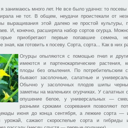
 я занимаюсь много лет. Не все было удачно: то посевы 
ирала не тот. В общем, неудачи проистекали от нез
ы выращивания этой далеко не простой культуры, 
ев. И, конечно, расширяла набор сортов огурца. Можн
оторые приобретают первые попавшие семена, 
е зная, как готовить к посеву. Сорта, сорта... Как в них 
Огурцы опыляются с помощью пчел и други
имеются и партенокарпические растения, к
плоды без опыления. По потребительским с
бывают засолочные, салатные и универсаль
Обычно у засолочных плодов шипы черны
заметны на маленьких огурчиках. У салатных 
опушение белое, у универсальных — сме
разными сроками созревания позволяют пот
декады июня до конца сентября, а лежкие сорта — 
й урожай, сажают скороспелые сорта и гибриды
ез рассаду (месяц спустя — первые огурчики).