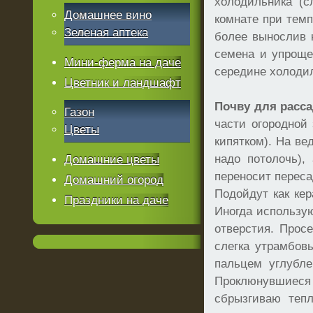
холодильника (с
Домашнее вино
комнате при темп
Зеленая аптека
более вынослив к
семена и упроще
Мини-ферма на даче
середине холодил
Цветник и ландшафт
Почву для расс
Газон
части огородной 
Цветы
кипятком). На ве
надо потолочь),
Домашние цветы
переносит переса
Домашний огород
Подойдут как ке
Праздники на даче
Иногда использую
отверстия. Прос
слегка утрамбовы
пальцем углубле
Проклюнувшиес
сбрызгиваю теп