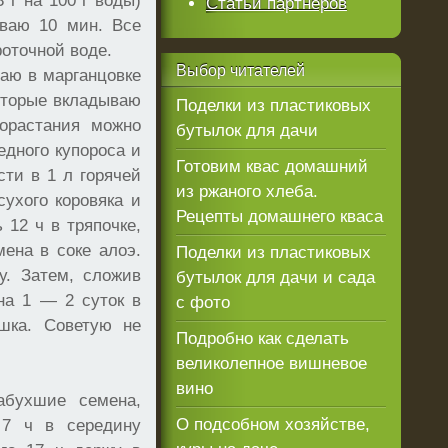
 г на 100 г воды)
Статьи партнеров
ваю 10 мин. Все
оточной воде.
Выбор
читателей
аю в марганцовке
которые вкладываю
Поделки из пластиковых
рорастания можно
бутылок для дачи
едного купороса и
Готовим квас домашний
сти в 1 л горячей
из ржаного хлеба.
сухого коровяка и
Рецепты домашнего кваса
 12 ч в тряпочке,
ена в соке алоэ.
Поделки из пластиковых
у. Затем, сложив
бутылок для дачи и сада
на 1 — 2 суток в
с фото
ешка. Советую не
Подробно как сделать
великолепное вишневое
вино
абухшие семена,
О подсобном хозяйстве,
 7 ч в середину