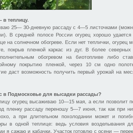
 в теплицу.
ваю 25— 30-дневную рассаду с 4—5 листочками (мож
и). В средней полосе России огурец хорошо удается
це на солнечном обогреве. Если нет теплички, огурец
те, покрыв пленкой каркас из дуг. В более северных
полнительным обогревом на биотопливе либо став
ойному покрытию пленкой, через 10 см одно полот
тие даст возможность получить первый урожай на мес
ас в Подмосковье для высадки рассады?
лицу огурец высаживаю 10—15 мая, а если позволит п
од пленку рассаду переношу 5—7 июня, так как при н
лохо, а при длительном похолодании может и погиб
ры в одной теплице: ведь условия возделывания д
ми я сажаю и кабачки. Участок готовлю с осени — пер