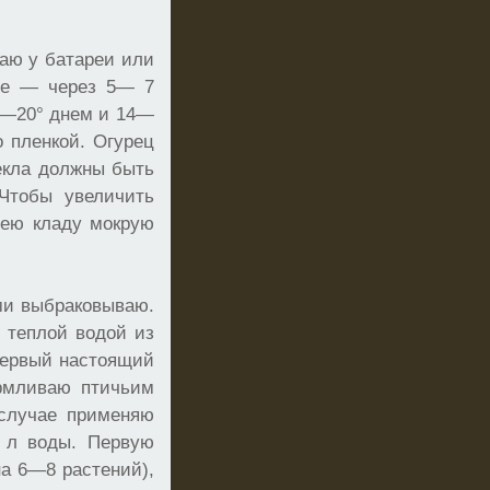
щаю у батареи или
уре — через 5— 7
18—20° днем и 14—
о пленкой. Огурец
екла должны быть
 Чтобы увеличить
рею кладу мокрую
ми выбраковываю.
 теплой водой из
первый настоящий
армливаю птичьим
 случае применяю
 л воды. Первую
на 6—8 растений),