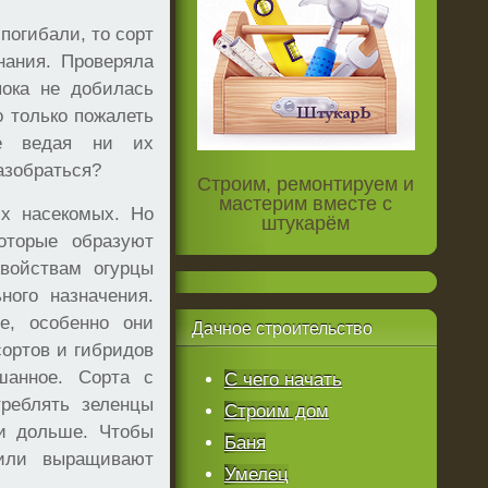
погибали, то сорт
нания. Проверяла
пока не добилась
о только пожалеть
не ведая ни их
разобраться?
Строим, ремонтируем и
мастерим вместе с
х насекомых. Но
штукарём
оторые образуют
войствам огурцы
ного назначения.
е, особенно они
Дачное
строительство
сортов и гибридов
шанное. Сорта с
С чего начать
реблять зеленцы
Строим дом
и дольше. Чтобы
Баня
 или выращивают
Умелец