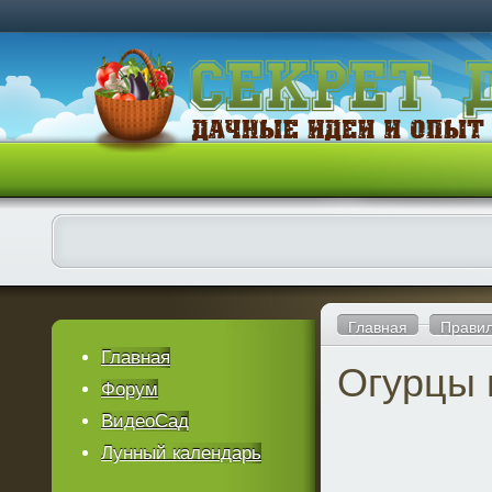
Главная
Правил
Главная
Огурцы 
Форум
ВидеоСад
Лунный календарь