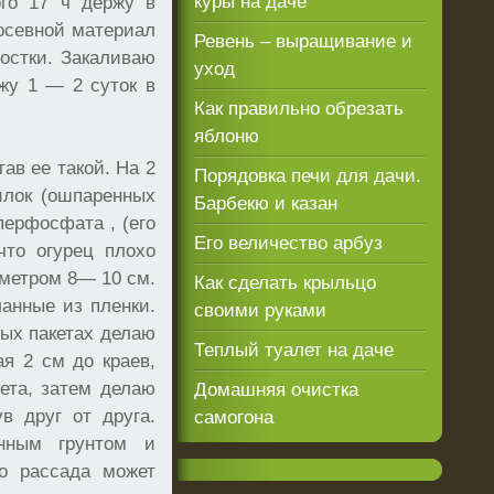
куры на даче
ого 17 ч держу в
посевной материал
Ревень – выращивание и
ростки. Закаливаю
уход
жу 1 — 2 суток в
Как правильно обрезать
яблоню
ав ее такой. На 2
Порядовка печи для дачи.
пилок (ошпаренных
Барбекю и казан
перфосфата , (его
Его величество арбуз
что огурец плохо
аметром 8— 10 см.
Как сделать крыльцо
анные из пленки.
своими руками
ных пакетах делаю
Теплый туалет на даче
я 2 см до краев,
вета, затем делаю
Домашняя очистка
в друг от друга.
самогона
нным грунтом и
о рассада может