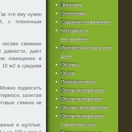
Электрик
Отопление
Так что ему нужен
ый, с пленочным
Садовые сооружения
Материал и
инструмент
и посеве свежими
Интересные идеи для
й давности, дают
дачи
хом помещении в
Обзоры
 10 м2 в среднем
Обзор
Познавательно
 Можно подвесить
Обзор материалов
 термосе, залитом
Обзор материала
ртовые семена не
Обзоры материалов
Обзор материалов
строительства
анные и щуплые.