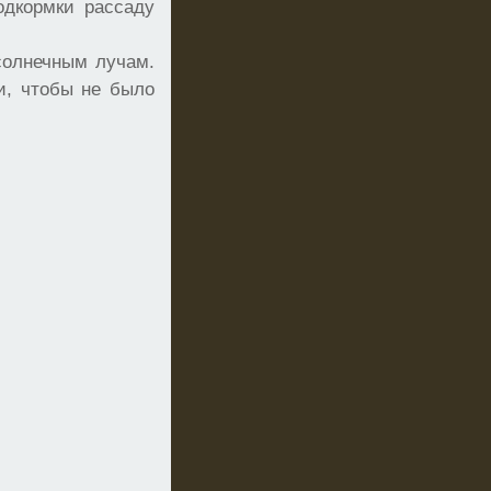
одкормки рассаду
солнечным лучам.
и, чтобы не было