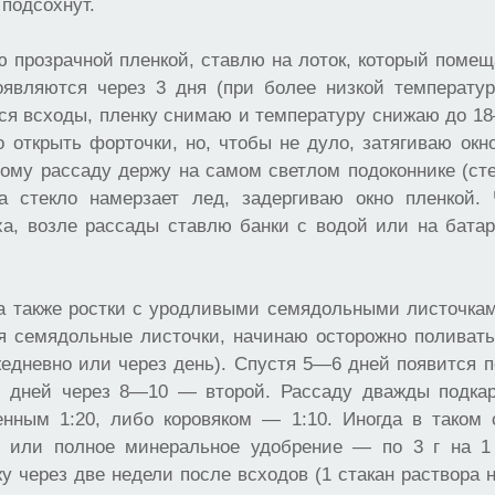
 подсохнут.
 прозрачной пленкой, ставлю на лоток, который поме
оявляются через 3 дня (при более низкой температ
тся всходы, пленку снимаю и температуру снижаю до 
 открыть форточки, но, чтобы не дуло, затягиваю окн
тому рассаду держу на самом светлом подоконнике (ст
а стекло намерзает лед, задергиваю окно пленкой.
ха, возле рассады ставлю банки с водой или на бата
а также ростки с уродливыми семядольными листочка
ся семядольные листочки, начинаю осторожно поливать
жедневно или через день). Спустя 5—6 дней появится 
м дней через 8—10 — второй. Рассаду дважды подк
енным 1:20, либо коровяком — 1:10. Иногда в таком
ь или полное минеральное удобрение — по 3 г на 1
у через две недели после всходов (1 стакан раствора 