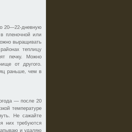
но 20—22-дневную
 в пленочной или
 можно выращивать
 районах теплицу
ят печку. Можно
нище от другого.
яц раньше, чем в
огода — после 20
изкой температуре
нуть. Не сажайте
ля них требуются
екапываю и удаляю