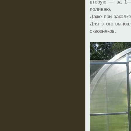
вторую — за 1—2
поливаю.
Даже при закалк
Для этого вынош
сквозняков.