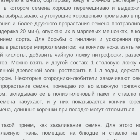
атериала много, сортировку веду в 3%-ном растворе (3
и, в котором семена хорошо перемешиваю и выдержи
а выбрасываю, а утонувшие хорошенько промываю в пр
ания и более дружного прорастания семена протравлив
ыдержка 20 мин), опускаю их в марлевых мешочках, в 
анием сорта. Для борьбы с гнилями и ускорения п
а в растворе микроэлементов: на кончике ножа взять м
й кислоты, добавить чайную ложку нитрофоски, разве
тов. Можно взять и другой состав: 1 столовую ложку 
янной древесной золы растворить в 1 л воды, держать
ором. Некоторые огородники-любители замачивают сем
прорастание семян, помещаю их во влажную тряпочк
том, вкладываю ее в полиэтиленовый пакет и ставлю 
емена набухают, и у них показывается кончик кор
ена, длинные корешки при посадке могут отломиться.
такой прием, как закаливание семян. Для этого н
влажную ткань, помещаю на блюдце и ставлю на