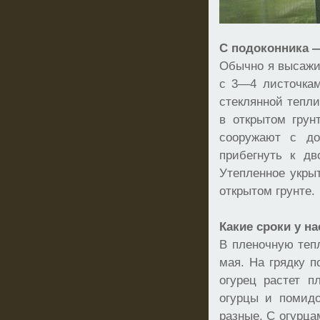
С подоконника —
Обычно я высажи
с 3—4 листочкам
стеклянной тепли
в открытом грун
сооружают с до
прибегнуть к дв
Утепленное укры
открытом грунте.
Какие сроки у н
В пленочную теп
мая. На грядку п
огурец растет п
огурцы и помидо
разные. С огурца