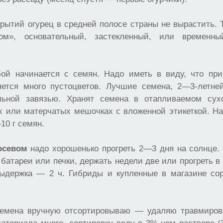
рытий огурец в средней полосе страны не вырастить. 
ом», основательный, застекленный, или временн
ой начинается с семян. Надо иметь в виду, что пр
ется много пустоцветов. Лучшие семена, 2—3-летне
льной завязью. Хранят семена в отапливаемом су
х или матерчатых мешочках с вложенной этикеткой. На
10 г семян.
осевом
надо хорошенько прогреть 2—3 дня на солнце.
 батареи или печки, держать недели две или прогреть в
выдержка — 2 ч. Гибриды и купленные в магазине со
семена вручную отсортировываю — удаляю травмиров