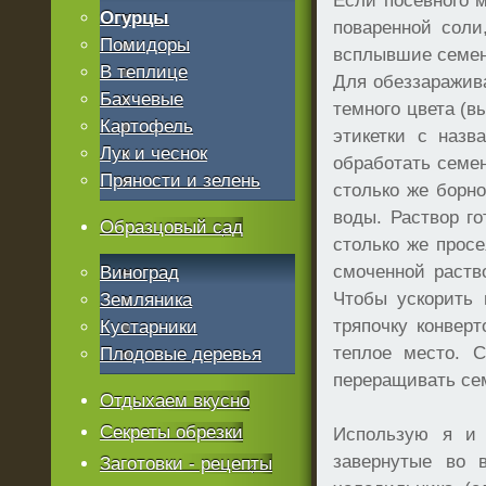
Если посевного м
Огурцы
поваренной сол
Помидоры
всплывшие семен
В теплице
Для обеззаражив
Бахчевые
темного цвета (в
Картофель
этикетки с назв
Лук и чеснок
обработать семен
Пряности и зелень
столько же борно
воды. Раствор го
Образцовый сад
столько же просе
смоченной раств
Виноград
Чтобы ускорить 
Земляника
тряпочку конвер
Кустарники
теплое место. С
Плодовые деревья
переращивать сем
Отдыхаем вкусно
Секреты обрезки
Использую я и 
завернутые во 
Заготовки - рецепты