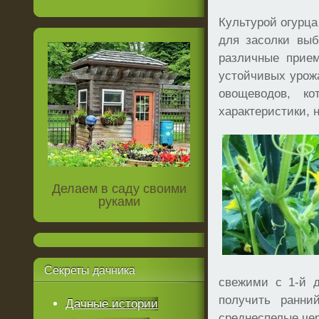
Культурой огурца
для засолки выб
различные прием
устойчивых урожа
овощеводов, к
характеристики, н
Делаем в саду своими
руками
Секреты
дачника
свежими с 1-й 
получить ранни
Дачные истории
среднеспелые чер