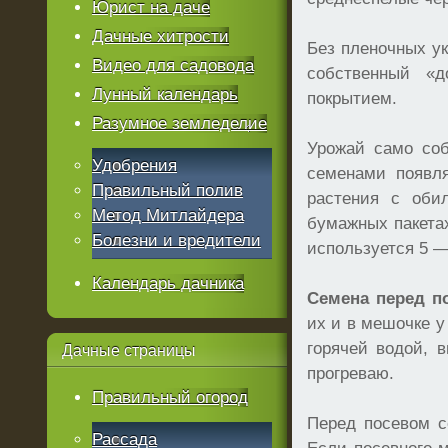
Юрист на даче
Дачные хитрости
Без пленочных ук
Видео для садовода
собственный «д
Лунный календарь
покрытием.
Разумное земледелие
Урожай само соб
Удобрения
семенами появля
Правильный полив
растения с оби
Метод Митлайдера
бумажных пакета
Болезни и вредители
используется 5 —
Календарь дачника
Семена перед п
их и в мешочке у
горячей водой, 
Дачные
страницы
прогреваю.
Правильный огород
Перед посевом 
Рассада