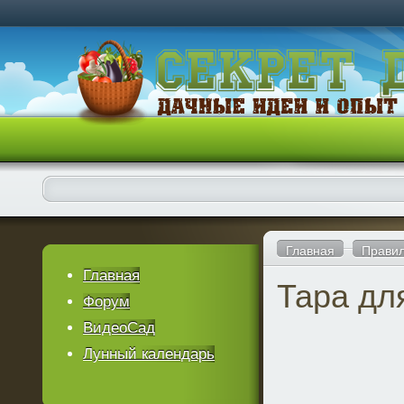
Главная
Правил
Главная
Тара дл
Форум
ВидеоСад
Лунный календарь