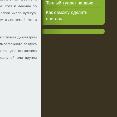
Теплый туалет на даче
е, хотя и меньше по
Как самому сделать
лого числа культур.
плетень
м с ленточкой, что и
тверстиями диаметром
тмосферного воздуха
меси, дно стаканчика
корлупой или другим