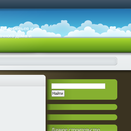
й и деревьев и
ачного дома и
Дачное
строительство