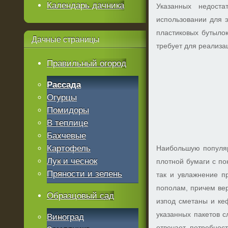
Календарь дачника
Указанных недост
использовании для э
пластиковых бутылок
Дачные
страницы
требует для реализа
Правильный огород
Рассада
Огурцы
Помидоры
В теплице
Бахчевые
Картофель
Наибольшую популяр
Лук и чеснок
плотной бумаги с п
Пряности и зелень
так и увлажнение п
пополам, причем вер
Образцовый сад
изпод сметаны и ке
указанных пакетов с
Виноград
отвечает потребнос