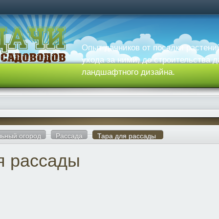
Опыт дачников от посадки растени
ухода за ними, до строительства д
ландшафтного дизайна.
ьный огород
Рассада
Тара для рассады
я рассады