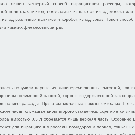
атков лишен четвертый способ выращивания рассады, кото
той цели стаканчиков, получаемых из пакетов изпод молока или
 изпод различных напитков и коробок изпод соков. Такой способ 
ции никаких финансовых затрат.
ность получили первые из вышеперечисленных емкостей, так ка
окрытием полимерной пленкой, хорошо выдерживающей как соприк
ри поливе рассады. При этом молочные пакеты емкостью 1 л ч
хняя часть, служащая дном второго стаканчика, скрепляется липк
фира емкостью 0,5 л обрезается лишь верхняя часть. Особенно ш
лужат для выращивания рассады помидоров и перцев, так как их
тям этих культур в питании, получаемом ими из такого объем