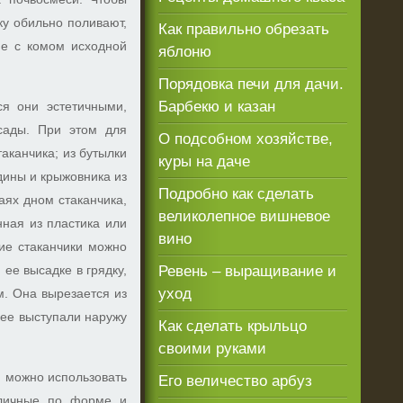
ку обильно поливают,
Как правильно обрезать
ие с комом исходной
яблоню
Порядовка печи для дачи.
Барбекю и казан
ся они эстетичными,
сады. При этом для
О подсобном хозяйстве,
аканчика; из бутылки
куры на даче
дины и крыжовника из
Подробно как сделать
аях дном стаканчика,
великолепное вишневое
нная из пластика или
вино
кие стаканчики можно
ее высадке в грядку,
Ревень – выращивание и
уход
. Она вырезается из
 ее выступали наружу
Как сделать крыльцо
своими руками
, можно использовать
Его величество арбуз
зличные по форме и