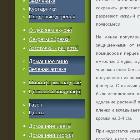
Земляника
сохранить целостнос
Кустарники
разрезают каждый с
Плодовые деревья
почвосмеси.
Отдыхаем вкусно
Не менее популярны
Секреты обрезки
защищенными от вл
Заготовки - рецепты
помидоров и перцев 
Домашнее вино
емкостью 1 л два, а
Зеленая аптека
черенков один больш
полученного из верх
Мини-ферма на даче
фанеры. Стаканчик и
Цветник и ландшафт
было использовать п
удаление растений 
Газон
пленки и вкладывает
Цветы
кромки на 3-4 см.
Домашние цветы
При недостатке указ
Домашний огород
коробки изпод сок