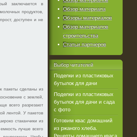
Обзор материалов
рый заключается в
Обзор материала
 молочных продуктов,
Обзоры материалов
прост, доступен и не
Обзор материалов
строительства
Статьи партнеров
Выбор
читателей
Поделки из пластиковых
бутылок для дачи
к пакеты сделаны из
Поделки из пластиковых
основение с землей,
бутылок для дачи и сада
аще всего разрезают
с фото
ой лентой. У пакетов
Готовим квас домашний
ироко стаканчики из
из ржаного хлеба.
 емкость лучше всего
Рецепты домашнего кваса
а почвосмеси. Чтобы