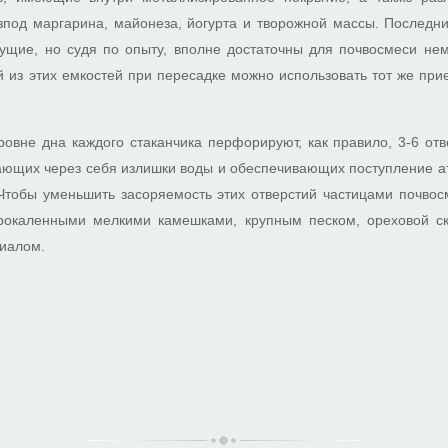
зпод маргарина, майонеза, йогурта и творожной массы. Последни
ущие, но судя по опыту, вполне достаточны для почвосмеси нема
 из этих емкостей при пересадке можно использовать тот же прие
ровне дна каждого стаканчика перфорируют, как правило, 3-6 о
кающих через себя излишки воды и обеспечивающих поступление а
Чтобы уменьшить засоряемость этих отверстий частицами почвос
рокаленными мелкими камешками, крупным песком, ореховой с
иалом.