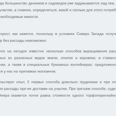
гда большинство дачников и садоводов уже задумываются над тем, к
участке, а главное, определиться, какой и сколько для этого потре
 необходимые емкости.
 прост, как кажется, поскольку в условиях Северо Запада полу
р без рассады невозможно.
 что на сегодня известно несколько способов выращивания рас
емых из различных видов земли, опилок и коровяка; в стакан
нки, а также в специальных бумажных контейнерах, предложе
я у нас на прилавках магазинов.
ельствует опыт, 2 первых способа довольно трудоемки и при э
и рассады при ее доставке на участки. При третьем способе, судя
йнера окажется почти равна стоимости одного торфоперегнойно