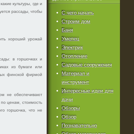
акие культуры, где и
буется рассады, чтобы
С чего начать
Строим дом
Баня
Умелец
чить хороший урожай
Электрик
Отопление
сады: в горшочках и
Садовые сооружения
чиках из бумаги или
Материал и
нных финской фирмой
инструмент
Интересные идеи для
том не обеспечивают
дачи
 по ценам, стоимость
Обзоры
го горшочка, что не
Обзор
Познавательно