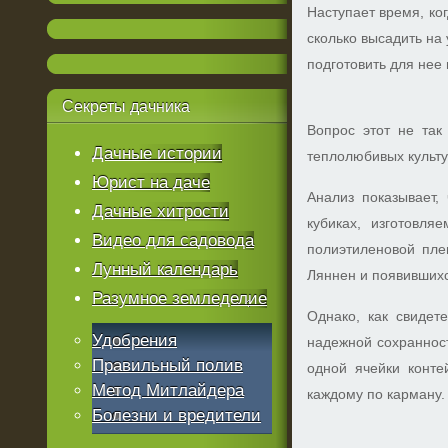
Наступает время, ко
сколько высадить на 
подготовить для нее
Секреты
дачника
Вопрос этот не так
Дачные истории
теплолюбивых культу
Юрист на даче
Анализ показывает,
Дачные хитрости
кубиках, изготовля
Видео для садовода
полиэтиленовой пле
Лунный календарь
Ляннен и появившихс
Разумное земледелие
Однако, как свидет
Удобрения
надежной сохранност
Правильный полив
одной ячейки конте
Метод Митлайдера
каждому по карману.
Болезни и вредители