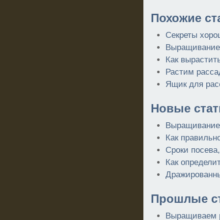
Похожие ст
Секреты хоро
Выращивание 
Как вырастит
Растим расса
Ящик для рас
Новые стат
Выращивание 
Как правильн
Сроки посева
Как определи
Дражированн
Прошлые ст
Выращиваем р