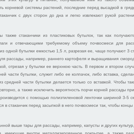
ть корневой системы растений, последние перед высадкой в гряд
таканчик с двух сторон до дна и легко извлекают рукой растен
 также стаканчики из пластиковых бутылок, так как получают
аги и отвечающими требуемому объему почвосмеси для рас
из одной бутылки емкостью 1,5 л, разрезая ее, чаще получают 3 ст
 для рассады, например, раннего картофеля и выращивания сморо
ой, отрезая у бутылки ее верхнюю часть. В первом и втором случ
ней части бутылки, служит либо ее колпачок, либо вставка, сдела
з средней части бутылки делается только со вставкой. Чтобы та
овторно, а также исключить вероятность порчи корней рассады при 
производится с помощью полиэтиленовой ленточки шириной 3-5 см
ся в стаканчик перед засыпкой в него почвосмеси так, чтобы концы
анной выше тары для рассады, например, капусты и других культур
ов, имеющие внутри металлизированное покрытие, а также ра