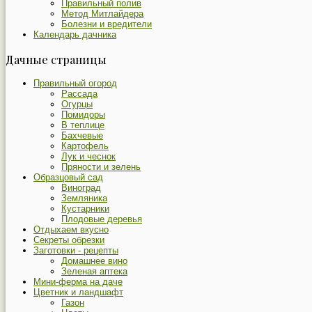
Правильный полив
Метод Митлайдера
Болезни и вредители
Календарь дачника
Дачные страницы
Правильный огород
Рассада
Огурцы
Помидоры
В теплице
Бахчевые
Картофель
Лук и чеснок
Пряности и зелень
Образцовый сад
Виноград
Земляника
Кустарники
Плодовые деревья
Отдыхаем вкусно
Секреты обрезки
Заготовки - рецепты
Домашнее вино
Зеленая аптека
Мини-ферма на даче
Цветник и ландшафт
Газон