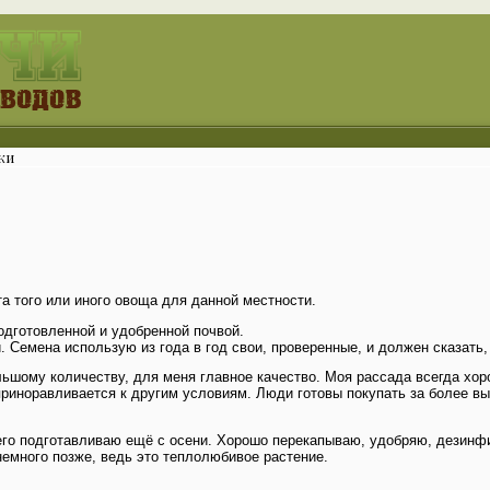
жи
 того или иного овоща для данной местности.
одготовленной и удобренной почвой.
Семена использую из года в год свои, проверенные, и должен сказать,
льшому количеству, для меня главное качество. Моя рассада всегда хор
приноравливается к другим условиям. Люди готовы покупать за более выс
него подготавливаю ещё с осени. Хорошо перекапываю, удобряю, дезинф
немного позже, ведь это теплолюбивое растение.