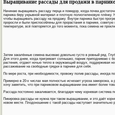
Выращивание рассады для продажи в парник
Начинаю выращивать рассаду перца и помидор, когда почва достаточн
парника беру укрывной материал и плотную полиэтиленовую плёнку. Н
чтобы выращивать рассаду на продажу. Внутри парника быстро прогре
проросли и были приспособлены для прорастания в парнике, советую 
температуре, всё повторяется до того момента, пока семена не прокл
Затем закалённые семена высеваю довольно густо в ровный ряд. Глуб
Для этого днем, когда пригревает солнышко, парник приподнимаю с б
растения, отдают ночью тепло в окружающий воздух, поддерживая но
рассаживание на свободные грядки в парнике для себя.
По мере роста, при необходимости, провожу полив рассады, иногда п
Примерно в 20-х числах мая полностью исчезает угроза заморозка, а
хочу заметить, что при парниковом выращивании она имеет более това
Рассада постоянно закаливается, благодаря чему корневая система п
Пикировка рассады не нужна при таком выращивании, и это даёт кор
новом месте. Плодоношение с такой рассады наступает значительно 