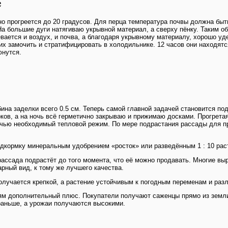
е
о прогреется до 20 градусов. Для перца температура почвы должна быть
а большие дуги натягиваю укрывной материал, а сверху пёнку. Таким о
вается и воздух, и почва, а благодаря укрывному материалу, хорошо у
их замочить и стратифицировать в холодильнике. 12 часов они находятс
юнутся.
ина заделки всего 0.5 см. Теперь самой главной задачей становится п
оков, а на ночь всё герметично закрываю и прижимаю досками. Прогрета
чью необходимый тепловой режим. По мере подрастания рассады для пр
одкормку минеральным удобрением «росток» или разведённым 1 : 10 рас
 рассада подрастёт до того момента, что её можно продавать. Многие в
рный вид, к тому же лучшего качества.
олучается крепкой, а растение устойчивым к погодным переменам и ра
ням дополнительный плюс. Покупатели получают саженцы прямо из земл
раньше, а урожаи получаются высокими.