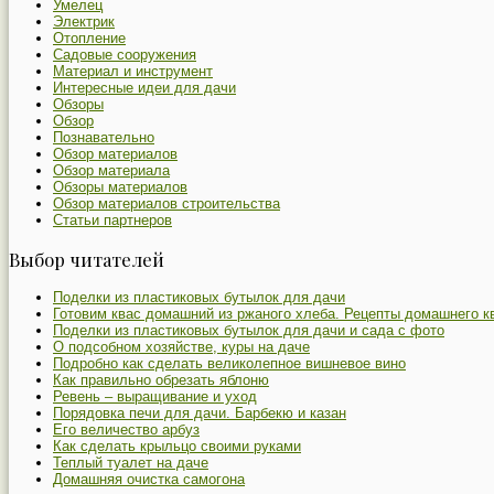
Умелец
Электрик
Отопление
Садовые сооружения
Материал и инструмент
Интересные идеи для дачи
Обзоры
Обзор
Познавательно
Обзор материалов
Обзор материала
Обзоры материалов
Обзор материалов строительства
Статьи партнеров
Выбор читателей
Поделки из пластиковых бутылок для дачи
Готовим квас домашний из ржаного хлеба. Рецепты домашнего к
Поделки из пластиковых бутылок для дачи и сада с фото
О подсобном хозяйстве, куры на даче
Подробно как сделать великолепное вишневое вино
Как правильно обрезать яблоню
Ревень – выращивание и уход
Порядовка печи для дачи. Барбекю и казан
Его величество арбуз
Как сделать крыльцо своими руками
Теплый туалет на даче
Домашняя очистка самогона