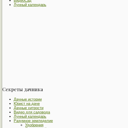
ВидеоСад
Лунный календарь
Секреты дачника
Дачные истории
Юрист на даче
Дачные хитрости
Видео для садовода
Лунный календарь
Разумное земледелие
Удобрения