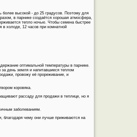
 более высокой - до 25 градусов. Поэтому для
бразом, в парнике создаётся хорошая атмосфера,
держивается тепло ночью. Чтобы семена быстрее
я в холоде, 12 часов при комнатной
оддержание оптимальной температуры в парнике.
я за день земля и напитавшиеся теплом
одажи, провожу её прореживание, и
твором коровяка.
ыращивают рассаду для продажи в теплице, но я
зличным заболеваниям.
и, благодаря чему они лучше приживаются на