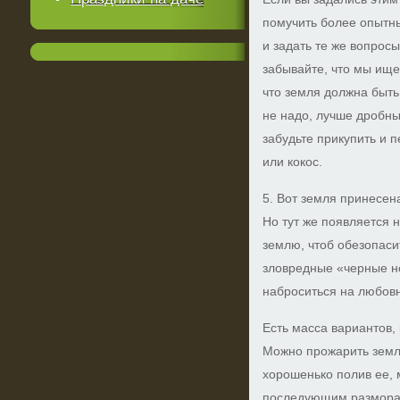
помучить более опытны
и задать те же вопрос
забывайте, что мы ище
что земля должна быть
не надо, лучше дробны
забудьте прикупить и 
или кокос.
5. Вот земля принесен
Но тут же появляется н
землю, чтоб обезопаси
зловредные «черные но
наброситься на любов
Есть масса вариантов, 
Можно прожарить земл
хорошенько полив ее, 
последующим размора