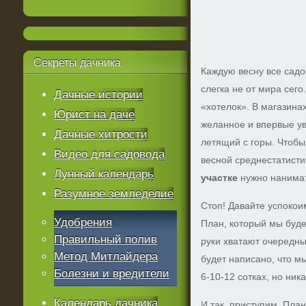
Секреты
дачника
Каждую весну все садо
слегка не от мира сего
Дачные истории
«хотелок». В магазинах
Юрист на даче
желанное и впервые ув
Дачные хитрости
летящий c горы. Чтобы
Видео для садовода
весной среднестатисти
Лунный календарь
участке
нужно нанимат
Разумное земледелие
Стоп! Давайте успокои
Удобрения
План, который мы буде
Правильный полив
руки хватают очередны
Метод Митлайдера
будет написано, что м
Болезни и вредители
6-10-12 сотках, но ник
Календарь дачника
И так, приступим. План