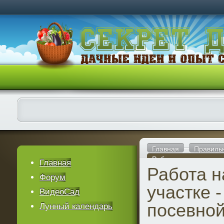
Главная
Правиль
Работа на садовом уч
Главная
Работа н
Форум
участке -
ВидеоСад
посевно
Лунный календарь