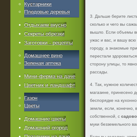
Кустарники
Плодовые деревья
3. Дальше берите лист
сколько и чего вы сажа
Отдыхаем вкусно
вышло. Если объемы в
Секреты обрезки
ужас и вас, и вашу всю
Заготовки - рецепты
городу, а знакомые при
Домашнее вино
перестали здороваться
Зеленая аптека
сторону улицы, то явно
рассады.
Мини-ферма на даче
4. Так, нужное количе
Цветник и ландшафт
магазине, принесено 
Газон
беспорядке на кухонно
Цветы
земли, если, конечно,
собственной, с
садово
Домашние цветы
муки безземельного ва
Домашний огород
Праздники на даче
Если вы задались этим