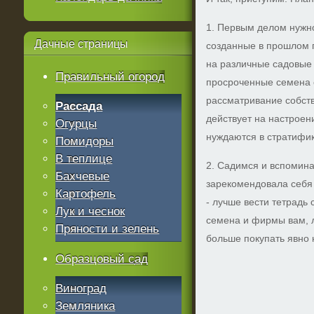
1. Первым делом нужн
Дачные
страницы
созданные в прошлом 
на различные садовые 
Правильный огород
просроченные семена 
рассматривание собст
Рассада
действует на настроен
Огурцы
нуждаются в стратифи
Помидоры
В теплице
2. Садимся и вспомин
Бахчевые
зарекомендовала себя
Картофель
- лучше вести тетрадь 
Лук и чеснок
семена и фирмы вам, л
Пряности и зелень
больше покупать явно 
Образцовый сад
Виноград
Земляника