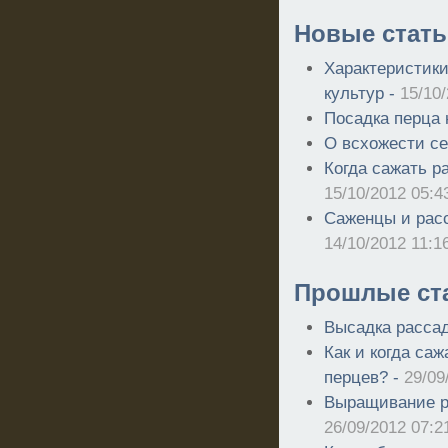
Новые стать
Характеристик
культур -
15/10
Посадка перца 
О всхожести с
Когда сажать р
15/10/2012 05:4
Саженцы и расс
14/10/2012 11:1
Прошлые ст
Высадка рассад
Как и когда саж
перцев? -
29/09
Выращивание р
26/09/2012 07:2