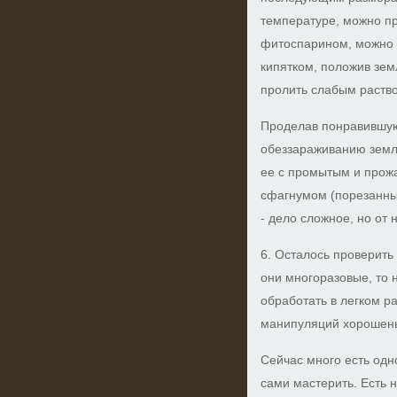
температуре, можно пр
фитоспарином, можно 
кипятком, положив зе
пролить слабым раств
Проделав понравившу
обеззараживанию земл
ее с промытым и прожа
сфагнумом (порезанны
- дело сложное, но от н
6. Осталось проверить
они многоразовые, то 
обработать в легком р
манипуляций хорошень
Сейчас много есть одн
сами мастерить. Есть н