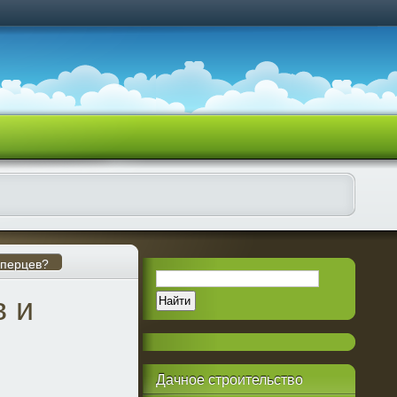
 перцев?
в и
Дачное
строительство