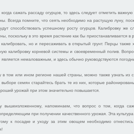
, когда сажать рассаду огурцов, то здесь следует отметить важную
ны. Всегда помните, что сеять необходимо на растущую луну, поск
удут способствовать успешному росту огурцов. Калибровку же сл
ны, поскольку в это время растение как бы приостанавливается в 
 калибровать, но и пересаживать в открытый грунт. Перцы также
ую калибровку корневой системы и своевременный полив. Вопрос
е является немаловажным, и здесь обычно руководствуются погод
у в том или ином регионе нашей страны, можно также узнать из 
 выборе семян старайтесь брать те из них, которые районирован
ороший урожай при этом значительно повышается.
у вышеизложенному, напоминаем, что вопрос о том, когда саж
определяющим при получении качественного урожая. Эта культура
тому к посадке и уходу за этим овощем необходимо отнестись
я!