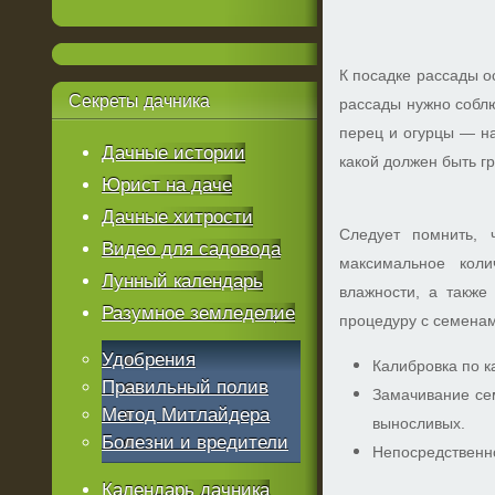
К посадке рассады о
Секреты
дачника
рассады нужно соблю
перец и огурцы — на 
Дачные истории
какой должен быть гр
Юрист на даче
Дачные хитрости
Следует помнить, 
Видео для садовода
максимальное коли
Лунный календарь
влажности, а также
Разумное земледелие
процедуру с семенам
Удобрения
Калибровка по к
Правильный полив
Замачивание сем
Метод Митлайдера
выносливых.
Болезни и вредители
Непосредственн
Календарь дачника