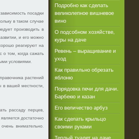
Подробно как сделать
великолепное вишневое
 зависимость посадки
вино
ольку в таком случае
едует производить в
О подсобном хозяйстве,
развитии, и его можно
куры на даче
 хорошо реагируют на
Ревень – выращивание и
 о том, когда сажать
уход
ными условиями.
Как правильно обрезать
яблоню
справочника растений
ы в вашей местности,
Порядовка печи для дачи.
Барбекю и казан
Его величество арбуз
ать рассаду перцев,
 является достаточно
Как сделать крыльцо
 очень внимательно.
своими руками
Теплый туалет на даче