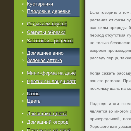
Кустарники
Плодовые деревья
Если говорить о том
растения от фазы лу
Отдыхаем вкусно
все силы природы б
Секреты обрезки
период отсутствия лу
Заготовки - рецепты
не только безопасно
вовремя произведенн
Домашнее вино
рассаду перца, такж
Зеленая аптека
Мини-ферма на даче
Когда сажать рассад
вашего региона. При
Цветник и ландшафт
поскольку шанс на х
Газон
Цветы
Подводя итоги всем
является во многом 
Домашние цветы
привередливой, поэ
Домашний огород
Хорошего вам урожа
Праздники на даче