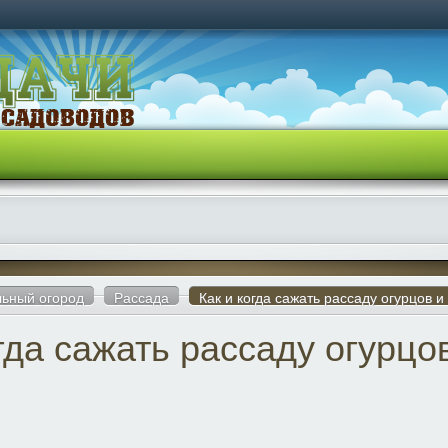
ьный огород
Рассада
Как и когда сажать рассаду огурцов и
гда сажать рассаду огурцо