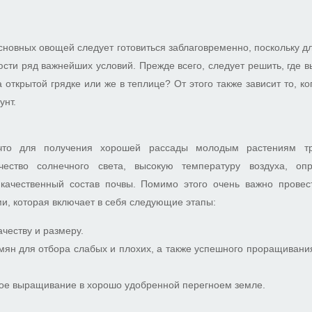
сновных овощей следует готовиться заблаговременно, поскольку д
сти ряд важнейших условий. Прежде всего, следует решить, где 
открытой грядке или же в теплице? От этого также зависит то, ко
унт.
что для получения хорошей рассады молодым растениям тр
чество солнечного света, высокую температуру воздуха, оп
 качественный состав почвы. Помимо этого очень важно провес
и, которая включает в себя следующие этапы:
ачеству и размеру.
ян для отбора слабых и плохих, а также успешного проращивани
ое выращивание в хорошо удобренной перегноем земле.