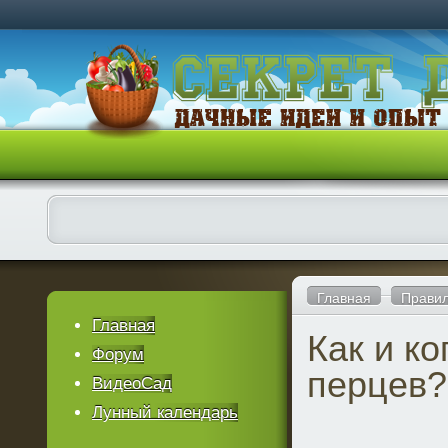
Главная
Правил
Главная
Как и ко
Форум
перцев?
ВидеоСад
Лунный календарь