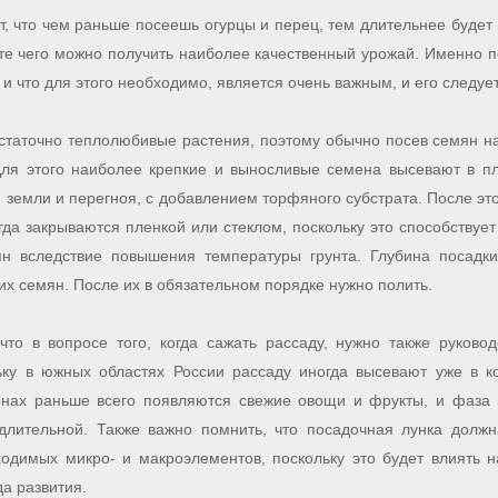
ет, что чем раньше посеешь огурцы и перец, тем длительнее будет
ате чего можно получить наиболее качественный урожай. Именно п
 и что для этого необходимо, является очень важным, и его следуе
статочно теплолюбивые растения, поэтому обычно посев семян н
Для этого наиболее крепкие и выносливые семена высевают в пл
земли и перегноя, с добавлением торфяного субстрата. После эт
гда закрываются пленкой или стеклом, поскольку это способствуе
н вследствие повышения температуры грунта. Глубина посадки
х семян. После их в обязательном порядке нужно полить.
что в вопросе того, когда сажать рассаду, нужно также руково
ьку в южных областях России рассаду иногда высевают уже в 
ионах раньше всего появляются свежие овощи и фрукты, и фаза
длительной. Также важно помнить, что посадочная лунка долж
ходимых микро- и макроэлементов, поскольку это будет влиять н
да развития.