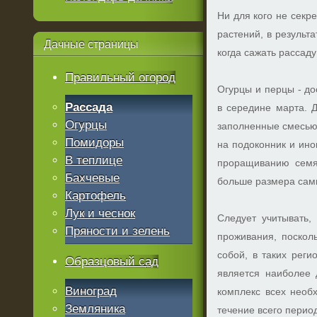
Ни для кого не секр
растений, в результ
Дачные
страницы
когда сажать рассаду
Правильный огород
Огурцы и перцы - до
Рассада
в середине марта. 
Огурцы
заполненные смесью 
Помидоры
на подоконник и ино
В теплице
проращиванию семя
Бахчевые
больше размера сами
Картофель
Лук и чеснок
Следует учитывать, 
Пряности и зелень
проживания, поскол
собой, в таких рег
Образцовый сад
является наиболее 
Виноград
комплекс всех необ
Земляника
течение всего перио