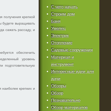
С чего начать
Строим дом
ля получения крепкой
Баня
вы будете выращивать
Умелец
гда сажать рассаду, и
Электрик
Отопление
Садовые сооружения
ебуется обеспечить
Материал и
ределенный уровень
инструмент
ти подготовительную
Интересные идеи для
дачи
Обзоры
я наиболее крепких и
Обзор
Познавательно
Обзор материалов