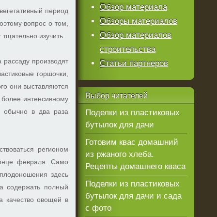
Обзор материала
 вегетативный период
Обзоры материалов
оэтому вопрос о том,
Обзор материалов
т тщательно изучить.
строительства
а рассаду производят
Статьи партнеров
астиковые горшочки,
ого они выставляются
Выбор
читателей
т более интенсивному
 обычно в два раза
Поделки из пластиковых
бутылок для дачи
Готовим квас домашний
дствоваться регионом
из ржаного хлеба.
конце февраля. Само
Рецепты домашнего кваса
 плодоношения здесь
Поделки из пластиковых
на содержать полный
бутылок для дачи и сада
а качество овощей в
с фото